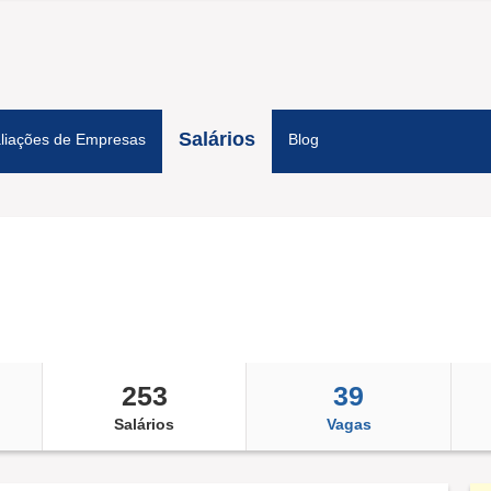
Salários
liações de Empresas
Blog
253
39
Salários
Vagas