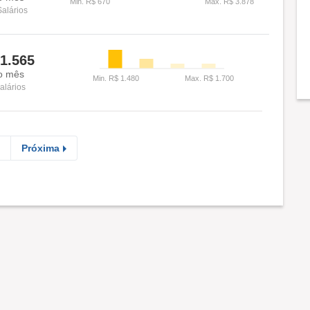
Salários
1.565
o mês
alários
Próxima