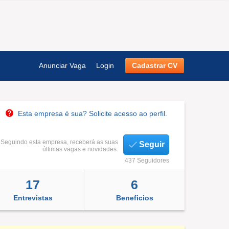
Anunciar Vaga
Login
Cadastrar CV
Esta empresa é sua? Solicite acesso ao perfil.
Seguindo esta empresa, receberá as suas
Seguir
últimas vagas e novidades.
437 Seguidores
17
6
Entrevistas
Beneficios