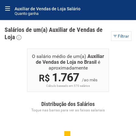
Auxiliar de Vendas de Loja Salário
Quanto ganha
Salários de um(a) Auxiliar de Vendas de
Loja
Filtrar
O salário médio de um(a)
Auxiliar
de Vendas de Loja no Brasil
é
aproximadamente
1.767
R$
/ao mês
Cálculo baseado em 570 salários
Distribução dos Salários
Toque nas barras para ver as faixas salariais