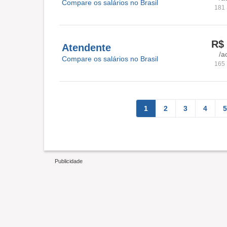
Compare os salários no Brasil
181 
R$ 
Atendente
/a
Compare os salários no Brasil
165 
1
2
3
4
5