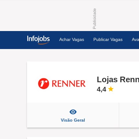
Achar Vagas
Publicar Vagas
Ava
Lojas Renn
4,4
Visão Geral