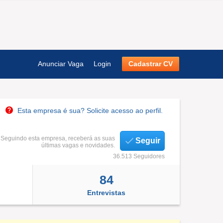
Anunciar Vaga
Login
Cadastrar CV
Esta empresa é sua? Solicite acesso ao perfil.
Seguindo esta empresa, receberá as suas
Seguir
últimas vagas e novidades.
36.513 Seguidores
84
Entrevistas