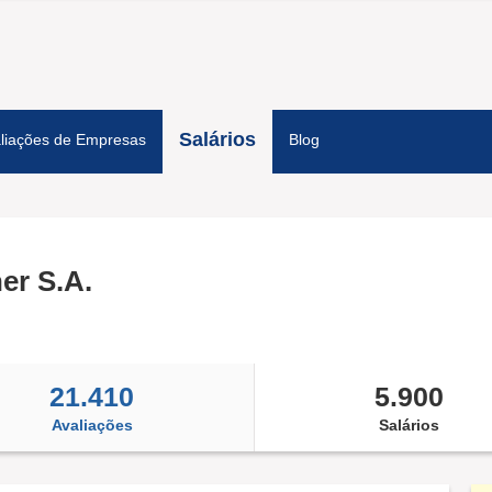
Salários
liações de Empresas
Blog
er S.A.
21.410
5.900
Avaliações
Salários