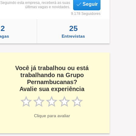
Seguindo esta empresa, receberá as suas
Seguir
últimas vagas e novidades.
9.178 Seguidores
2
25
agas
Entrevistas
Você já trabalhou ou está
trabalhando na Grupo
Pernambucanas?
Avalie sua experiência
Clique para avaliar