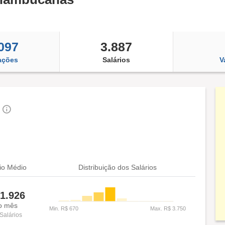
097
3.887
ações
Salários
V
s
io Médio
Distribuição dos Salários
1.926
o mês
Salários