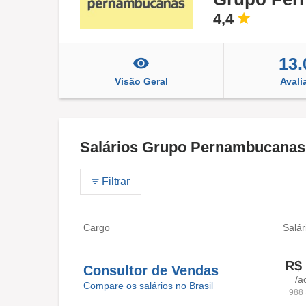
4,4
13.
Visão Geral
Avali
Salários Grupo Pernambucana
Filtrar
Cargo
Salár
R$ 
Consultor de Vendas
/a
Compare os salários no Brasil
988 