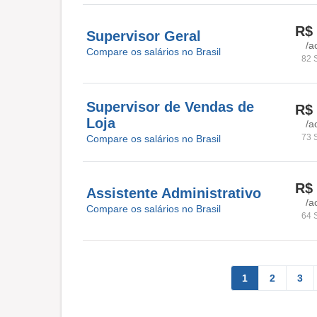
R$ 
Supervisor Geral
/a
Compare os salários no Brasil
82 
Supervisor de Vendas de
R$ 
Loja
/a
73 
Compare os salários no Brasil
R$ 
Assistente Administrativo
/a
Compare os salários no Brasil
64 
1
2
3