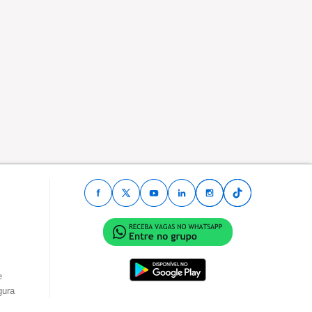
e
gura