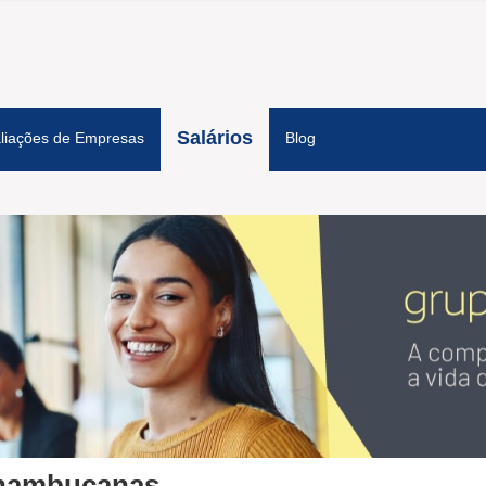
Salários
liações de Empresas
Blog
nambucanas