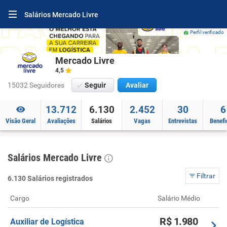
Salários Mercado Livre
Perfil verificado
Mercado Livre
4,5
15032 Seguidores
Seguir
Avaliar
13.712
6.130
2.452
30
6
Visão Geral
Avaliações
Salários
Vagas
Entrevistas
Benefi
Salários Mercado Livre
Filtrar
6.130 Salários registrados
Cargo
Salário Médio
R$ 1.980
Auxiliar de Logística