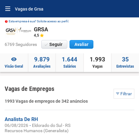
Vagas de Grsa
Esta empresa é sua? Solicite acesso ao perfil.
GRSA
4,5
6769 Seguidores
Seguir
Avaliar
9.879
1.644
1.993
35
Visão Geral
Avaliações
Salários
Vagas
Entrevistas
Vagas de Empregos
Filtrar
1993 Vagas de empregos de 342 anúncios
Analista De RH
-
06/08/2026
Eldorado do Sul - RS
Recursos Humanos (Generalista)