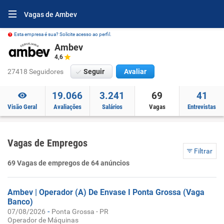
Vagas de Ambev
Esta empresa é sua? Solicite acesso ao perfil.
Ambev
4,6
27418 Seguidores
Seguir
Avaliar
19.066
3.241
69
41
Visão Geral
Avaliações
Salários
Vagas
Entrevistas
Vagas de Empregos
Filtrar
69 Vagas de empregos de 64 anúncios
Ambev | Operador (A) De Envase I Ponta Grossa (Vaga
Banco)
-
07/08/2026
Ponta Grossa - PR
Operador de Máquinas