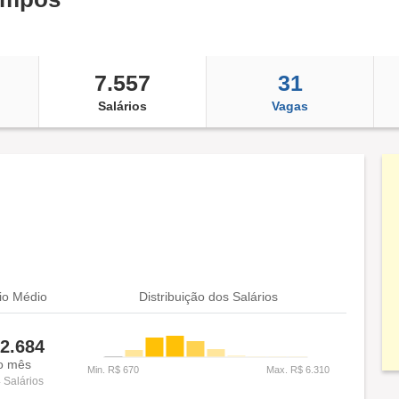
7.557
31
Salários
Vagas
io Médio
Distribuição dos Salários
2.684
o mês
 Salários