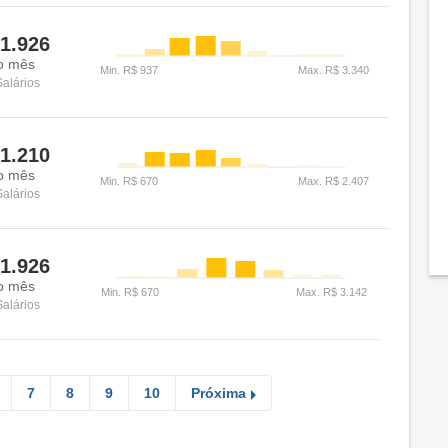
1.926
o mês
Salários
1.210
o mês
Salários
1.926
o mês
Salários
7
8
9
10
Próxima