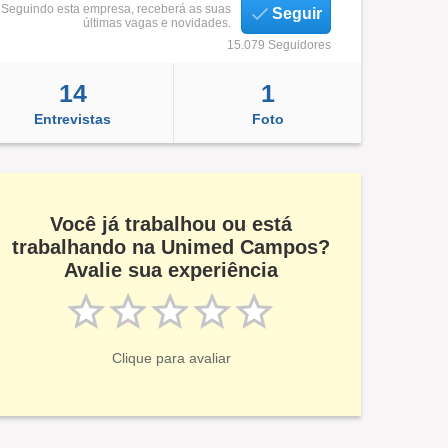
Seguindo esta empresa, receberá as suas
Seguir
últimas vagas e novidades.
15.079 Seguidores
14
1
Entrevistas
Foto
Você já trabalhou ou está
trabalhando na Unimed Campos?
Avalie sua experiência
Clique para avaliar