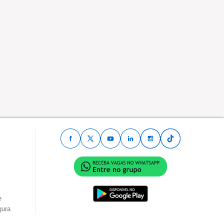
e
gura