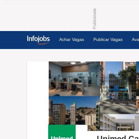
Achar Vagas
Publicar Vagas
Ava
Unimed C