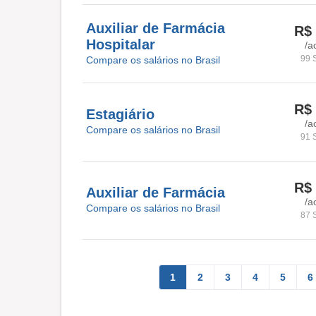
Auxiliar de Farmácia
R$ 
Hospitalar
/a
99 
Compare os salários no Brasil
R$ 
Estagiário
/a
Compare os salários no Brasil
91 
R$ 
Auxiliar de Farmácia
/a
Compare os salários no Brasil
87 
1
2
3
4
5
6