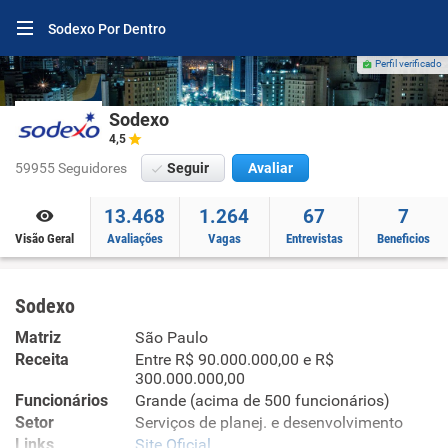
Sodexo Por Dentro
Perfil verificado
Sodexo
4,5
59955 Seguidores
Seguir
Avaliar
13.468
1.264
67
7
Visão Geral
Avaliações
Vagas
Entrevistas
Beneficios
Sodexo
Matriz
São Paulo
Receita
Entre R$ 90.000.000,00 e R$
300.000.000,00
Funcionários
Grande (acima de 500 funcionários)
Setor
Serviços de planej. e desenvolvimento
Links
Site Oficial