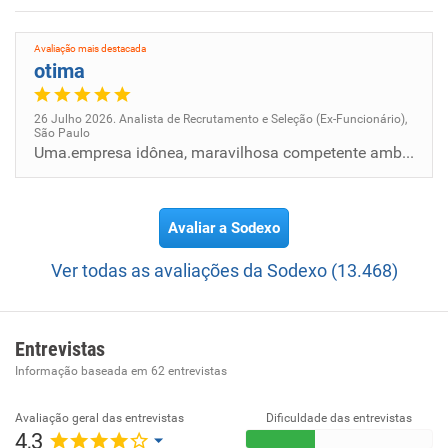
e sua capacidade de continuamente desenvolver e engajar
seus funcionários em todo o mundo.
Avaliação mais destacada
otima
26 Julho 2026. Analista de Recrutamento e Seleção (Ex-Funcionário),
São Paulo
Uma.empresa idônea, maravilhosa competente ambiente exemplar
Avaliar a Sodexo
Ver todas as avaliações da Sodexo (13.468)
Entrevistas
Informação baseada em
62
entrevistas
Avaliação geral das entrevistas
Dificuldade das entrevistas
4,3