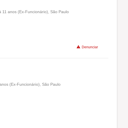
á 11 anos (Ex-Funcionário), São Paulo
Conciliação com a vida familiar
Benefícios
Denunciar
Recomenda a diretoria
 anos (Ex-Funcionário), São Paulo
Conciliação com a vida familiar
Benefícios
Não recomenda a diretoria