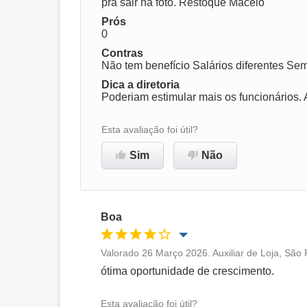
pra sair na foto. Restoque Maceió
Prós
0
Não recomenda esta
empresa
Contras
Não tem benefício Salários diferentes Sem
Dica a diretoria
Poderiam estimular mais os funcionários. A
Esta avaliação foi útil?
Sim
Não
Boa
Valorado 26 Março 2026. Auxiliar de Loja, São 
Oportunidade de promoção
ótima oportunidade de crescimento.
Ambiente de trabalho
Esta avaliação foi útil?