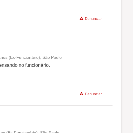
Denunciar
anos (Ex-Funcionário), São Paulo
Conciliação com a vida familiar
ensando no funcionário.
Benefícios
Denunciar
Recomenda a diretoria
nos (Ex-Funcionário), São Paulo