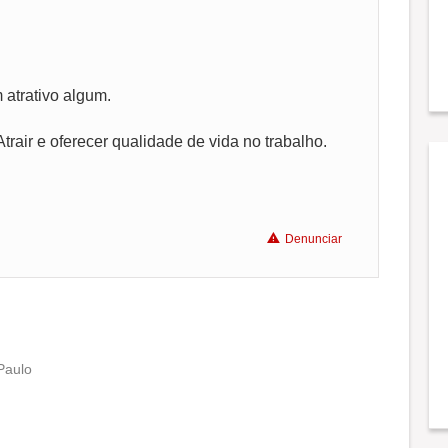
Não recomenda a diretoria
 atrativo algum.
trair e oferecer qualidade de vida no trabalho.
Denunciar
Paulo
Conciliação com a vida familiar
Benefícios