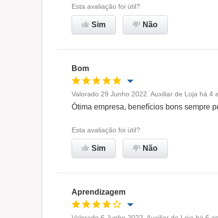
Esta avaliação foi útil?
Sim
Não
Bom
Valorado 29 Junho 2022. Auxiliar de Loja há 4 
Oportunidade de promoção
Ótima empresa, benefícios bons sempre p
Ambiente de trabalho
Esta avaliação foi útil?
Sim
Não
Recomenda esta empresa
Aprendizagem
Valorado 6 Junho 2022. Auxiliar de Loja há 6 a