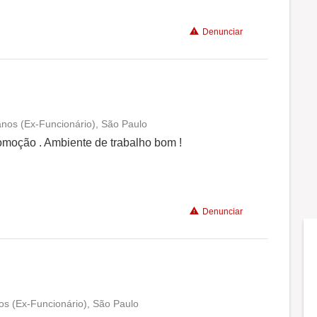
Denunciar
Recomenda a diretoria
 anos (Ex-Funcionário), São Paulo
Conciliação com a vida familiar
moção . Ambiente de trabalho bom !
Benefícios
Denunciar
Recomenda a diretoria
nos (Ex-Funcionário), São Paulo