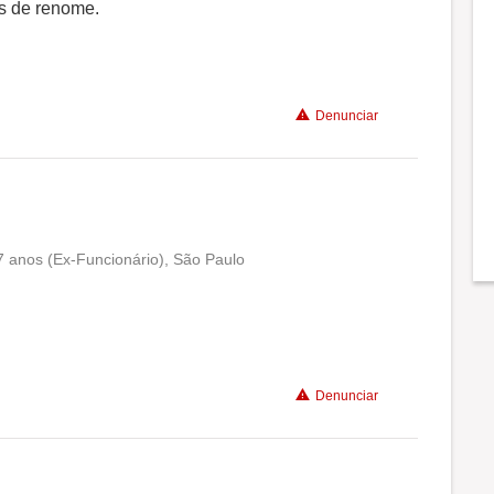
Conciliação com a vida familiar
s de renome.
Benefícios
Denunciar
 7 anos (Ex-Funcionário), São Paulo
Conciliação com a vida familiar
Benefícios
Denunciar
Recomenda a diretoria