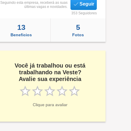
Seguindo esta empresa, receberá as suas
Seguir
últimas vagas e novidades.
353 Seguidores
13
5
Beneficios
Fotos
Você já trabalhou ou está
trabalhando na Veste?
Avalie sua experiência
Clique para avaliar