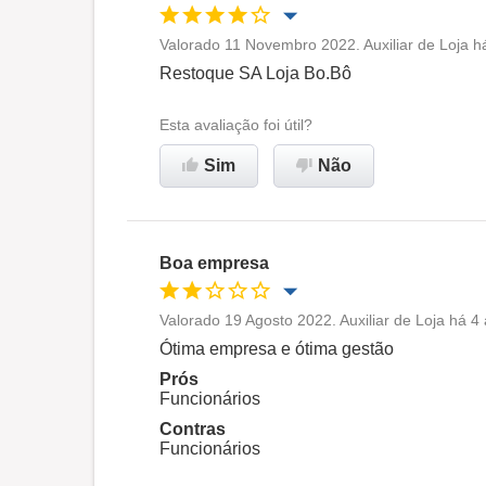
Valorado 11 Novembro 2022. Auxiliar de Loja h
Oportunidade de promoção
Restoque SA Loja Bo.Bô
Ambiente de trabalho
Esta avaliação foi útil?
Sim
Não
Recomenda esta empresa
Boa empresa
Valorado 19 Agosto 2022. Auxiliar de Loja há 4
Oportunidade de promoção
Ótima empresa e ótima gestão
Prós
Ambiente de trabalho
Funcionários
Contras
Funcionários
Não recomenda esta
empresa