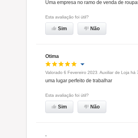
Oportunidade de promoção
Uma empresa no ramo de venda de roupa
Ambiente de trabalho
Esta avaliação foi útil?
Sim
Não
Recomenda esta empresa
Otima
Valorado 6 Fevereiro 2023. Auxiliar de Loja há
Oportunidade de promoção
uma lugar perfeito de trabalhar
Ambiente de trabalho
Esta avaliação foi útil?
Sim
Não
Recomenda esta empresa
.