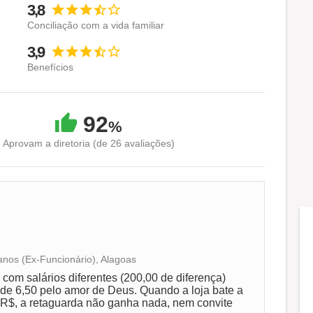
3,8
Conciliação com a vida familiar
3,9
Benefícios
92
%
Aprovam a diretoria (de 26 avaliações)
anos (Ex-Funcionário), Alagoas
Conciliação com a vida familiar
om salários diferentes (200,00 de diferença)
de 6,50 pelo amor de Deus. Quando a loja bate a
 R$, a retaguarda não ganha nada, nem convite
Benefícios