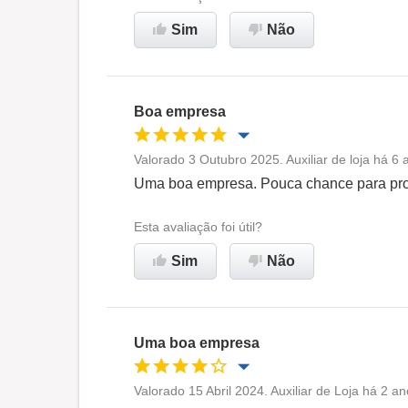
Sim
Não
Recomenda esta empresa
Boa empresa
Valorado 3 Outubro 2025. Auxiliar de loja há 6
Oportunidade de promoção
Uma boa empresa. Pouca chance para pro
Ambiente de trabalho
Esta avaliação foi útil?
Sim
Não
Recomenda esta empresa
Uma boa empresa
Valorado 15 Abril 2024. Auxiliar de Loja há 2 a