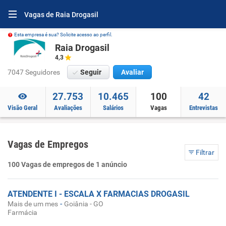
Vagas de Raia Drogasil
Esta empresa é sua? Solicite acesso ao perfil.
Raia Drogasil
4,3
7047 Seguidores
Seguir
Avaliar
27.753
10.465
100
42
Visão Geral
Avaliações
Salários
Vagas
Entrevistas
Vagas de Empregos
Filtrar
100 Vagas de empregos de 1 anúncio
ATENDENTE I - ESCALA X FARMACIAS DROGASIL
-
Mais de um mes
Goiânia - GO
Farmácia