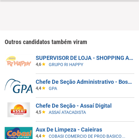
Outros candidatos também viram
SUPERVISOR DE LOJA - SHOPPING ARICANDUVA
4,6
GRUPO RI HAPPY
Chefe De Seção Administrativo - Bosque Da Saúde (571106)
4,4
GPA
Chefe De Seção - Assaí Digital
4,5
ASSAÍ ATACADISTA
Aux De Limpeza - Caieiras
4,4
COBASI COMERCIO DE PROD BASICOS E INDUSTRIALIZADOS LTDA