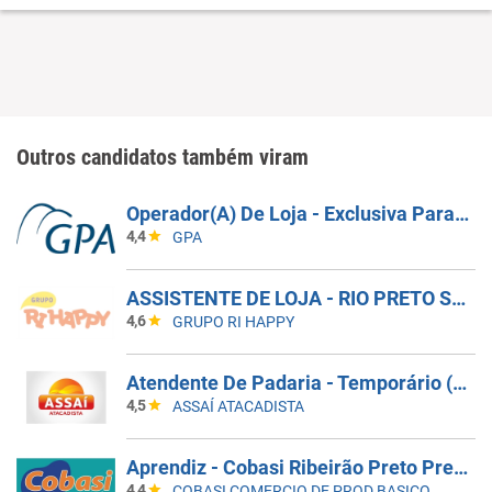
Outros candidatos também viram
Operador(A) De Loja - Exclusiva Para Pessoas Com Deficiência - Ribeirão Preto
4,4
GPA
ASSISTENTE DE LOJA - RIO PRETO SHOPPING - EFETIVO
4,6
GRUPO RI HAPPY
Atendente De Padaria - Temporário (Alto Da XV)
4,5
ASSAÍ ATACADISTA
Aprendiz - Cobasi Ribeirão Preto Pres Vargas
4,4
COBASI COMERCIO DE PROD BASICOS E INDUSTRIALIZADOS LTDA