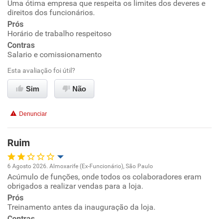
Uma ótima empresa que respeita os limites dos deveres e
Oportunidade de promoção
direitos dos funcionários.
Prós
Ambiente de trabalho
Horário de trabalho respeitoso
Contras
Conciliação com a vida familiar
Salario e comissionamento
Esta avaliação foi útil?
Benefícios
Sim
Não
Recomenda esta empresa
Denunciar
Recomenda a diretoria
Ruim
6 Agosto 2026. Almoxarife (Ex-Funcionário), São Paulo
Acúmulo de funções, onde todos os colaboradores eram
Oportunidade de promoção
obrigados a realizar vendas para a loja.
Prós
Ambiente de trabalho
Treinamento antes da inauguração da loja.
Contras