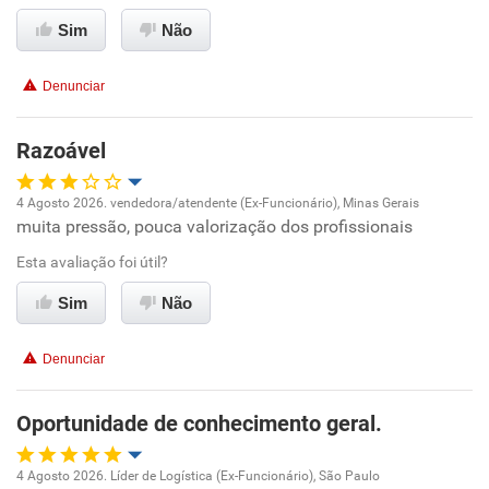
Ambiente de trabalho
Sim
Não
Conciliação com a vida familiar
Denunciar
Benefícios
Razoável
Recomenda esta empresa
4 Agosto 2026. vendedora/atendente (Ex-Funcionário), Minas Gerais
muita pressão, pouca valorização dos profissionais
Oportunidade de promoção
Esta avaliação foi útil?
Ambiente de trabalho
Sim
Não
Conciliação com a vida familiar
Denunciar
Benefícios
Oportunidade de conhecimento geral.
Recomenda esta empresa
4 Agosto 2026. Líder de Logística (Ex-Funcionário), São Paulo
Não recomenda a diretoria