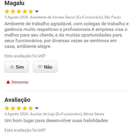
Magalu
Recomenda esta empresa
5 Agosto 2026. Assistente de Vendas Senior (Ex-Funcionário), São Paulo
Recomenda a diretoria
Ambiente de trabalho agradável, com colegas de trabalho e
Oportunidade de promoção
gerência muito respeitoso e profissionais.A empresa visa o
melhor para seu cliente, e da muitas oportunidades para
Ambiente de trabalho
seus funcionários, por diversas vezes se sentimos em
casa, ambiente alegre.
Conciliação com a vida familiar
Esta avaliação foi útil?
Sim
Não
Benefícios
Denunciar
Recomenda esta empresa
Recomenda a diretoria
Avaliação
4 Agosto 2026. Auxiliar de Loja (Ex-Funcionário), Minas Gerais
Um bom lugar para desenvolver suas habilidades
Oportunidade de promoção
Esta avaliação foi útil?