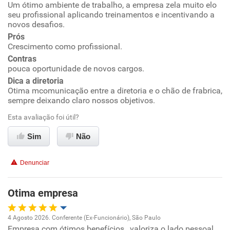
Um ótimo ambiente de trabalho, a empresa zela muito elo
Oportunidade de promoção
seu profissional aplicando treinamentos e incentivando a
novos desafios.
Ambiente de trabalho
Prós
Crescimento como profissional.
Conciliação com a vida familiar
Contras
pouca oportunidade de novos cargos.
Dica a diretoria
Benefícios
Otima mcomunicação entre a diretoria e o chão de frabrica,
sempre deixando claro nossos objetivos.
Recomenda esta empresa
Esta avaliação foi útil?
Sim
Não
Denunciar
Otima empresa
4 Agosto 2026. Conferente (Ex-Funcionário), São Paulo
Empresa com ótimos benefícios , valoriza o lado pessoal ,
Oportunidade de promoção