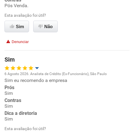
Conciliação com a vida familiar
Pós Venda.
Esta avaliação foi útil?
Benefícios
Sim
Não
Não recomenda esta empresa
Denunciar
Sim
6 Agosto 2026. Analista de Crédito (Ex-Funcionário), São Paulo
Sim eu recomendo a empresa
Oportunidade de promoção
Prós
Sim
Ambiente de trabalho
Contras
Sim
Conciliação com a vida familiar
Dica a diretoria
Sim
Benefícios
Esta avaliação foi útil?