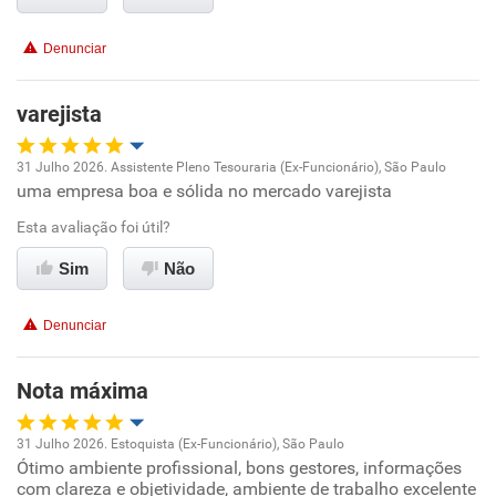
Conciliação com a vida familiar
Denunciar
Benefícios
varejista
Recomenda esta empresa
31 Julho 2026. Assistente Pleno Tesouraria (Ex-Funcionário), São Paulo
uma empresa boa e sólida no mercado varejista
Oportunidade de promoção
Esta avaliação foi útil?
Ambiente de trabalho
Sim
Não
Conciliação com a vida familiar
Denunciar
Benefícios
Nota máxima
Recomenda esta empresa
31 Julho 2026. Estoquista (Ex-Funcionário), São Paulo
Recomenda a diretoria
Ótimo ambiente profissional, bons gestores, informações
Oportunidade de promoção
com clareza e objetividade, ambiente de trabalho excelente