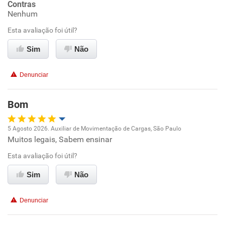
Contras
Nenhum
Conciliação com a vida familiar
Esta avaliação foi útil?
Benefícios
Sim
Não
Recomenda esta empresa
Denunciar
Recomenda a diretoria
Bom
5 Agosto 2026. Auxiliar de Movimentação de Cargas, São Paulo
Muitos legais, Sabem ensinar
Oportunidade de promoção
Esta avaliação foi útil?
Ambiente de trabalho
Sim
Não
Conciliação com a vida familiar
Denunciar
Benefícios