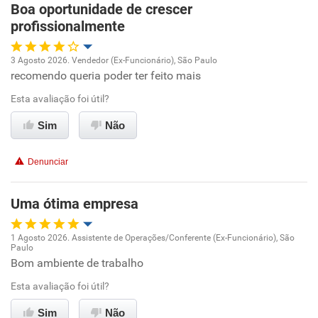
Boa oportunidade de crescer
Recomenda esta empresa
profissionalmente
Recomenda a diretoria
3 Agosto 2026. Vendedor (Ex-Funcionário), São Paulo
recomendo queria poder ter feito mais
Oportunidade de promoção
Esta avaliação foi útil?
Ambiente de trabalho
Sim
Não
Conciliação com a vida familiar
Denunciar
Benefícios
Uma ótima empresa
Recomenda esta empresa
1 Agosto 2026. Assistente de Operações/Conferente (Ex-Funcionário), São
Recomenda a diretoria
Paulo
Oportunidade de promoção
Bom ambiente de trabalho
Esta avaliação foi útil?
Ambiente de trabalho
Sim
Não