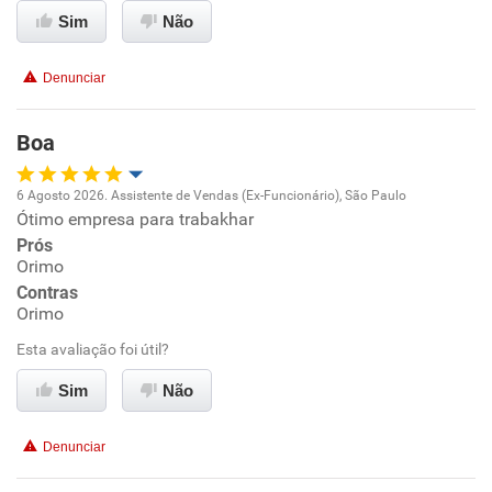
Sim
Não
Recomenda esta empresa
Recomenda a diretoria
Denunciar
Boa
6 Agosto 2026. Assistente de Vendas (Ex-Funcionário), São Paulo
Ótimo empresa para trabakhar
Oportunidade de promoção
Prós
Orimo
Ambiente de trabalho
Contras
Orimo
Conciliação com a vida familiar
Esta avaliação foi útil?
Benefícios
Sim
Não
Recomenda esta empresa
Denunciar
Recomenda a diretoria