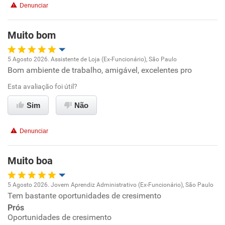
Denunciar
Benefícios
Muito bom
Não recomenda esta empresa
5 Agosto 2026. Assistente de Loja (Ex-Funcionário), São Paulo
Não recomenda a diretoria
Bom ambiente de trabalho, amigável, excelentes pro
Oportunidade de promoção
Esta avaliação foi útil?
Ambiente de trabalho
Sim
Não
Conciliação com a vida familiar
Denunciar
Benefícios
Muito boa
Recomenda esta empresa
5 Agosto 2026. Jovem Aprendiz Administrativo (Ex-Funcionário), São Paulo
Recomenda a diretoria
Tem bastante oportunidades de cresimento
Oportunidade de promoção
Prós
Oportunidades de cresimento
Ambiente de trabalho