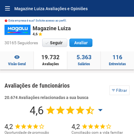
Magazine Luiza Avaliações e Opiniões
Esta empresa é sua? Solicite acesso ao perfil.
Magazine Luiza
4,6
30165 Seguidores
Seguir
Avaliar
19.732
5.363
116
Visão Geral
Avaliações
Salários
Entrevistas
Avaliações de funcionários
Filtrar
20.674 Avaliações relacionadas a sua busca
4,6
4,2
4,2
Oportunidade de promoção
Conciliação com a vida familiar