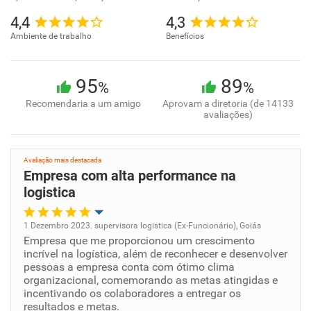
4,4
4,3
Ambiente de trabalho
Benefícios
95
89
%
%
Recomendaria a um amigo
Aprovam a diretoria (de 14133
avaliações)
Avaliação mais destacada
Empresa com alta performance na
logistica
1 Dezembro 2023. supervisora logistica (Ex-Funcionário), Goiás
Empresa que me proporcionou um crescimento
Oportunidade de promoção
incrível na logística, além de reconhecer e desenvolver
pessoas a empresa conta com ótimo clima
Ambiente de trabalho
organizacional, comemorando as metas atingidas e
incentivando os colaboradores a entregar os
resultados e metas.
Conciliação com a vida familiar