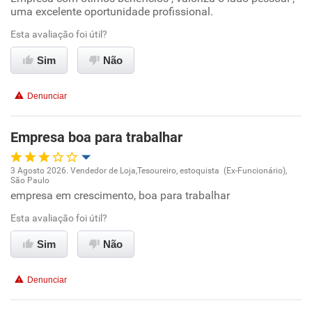
uma excelente oportunidade profissional.
Ambiente de trabalho
Esta avaliação foi útil?
Sim
Não
Conciliação com a vida familiar
Denunciar
Benefícios
Empresa boa para trabalhar
Recomenda esta empresa
Recomenda a diretoria
3 Agosto 2026. Vendedor de Loja,Tesoureiro, estoquista (Ex-Funcionário),
São Paulo
Oportunidade de promoção
empresa em crescimento, boa para trabalhar
Esta avaliação foi útil?
Ambiente de trabalho
Sim
Não
Conciliação com a vida familiar
Denunciar
Benefícios