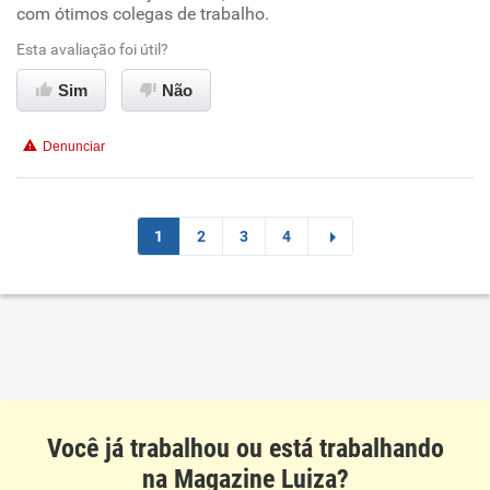
com ótimos colegas de trabalho.
Ambiente de trabalho
Esta avaliação foi útil?
Conciliação com a vida familiar
Sim
Não
Benefícios
Denunciar
Recomenda esta empresa
Recomenda a diretoria
1
2
3
4
Você já trabalhou ou está trabalhando
na Magazine Luiza?