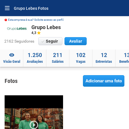
Grupo Lebes Fotos
Esta empresa é sua? Solicite acesso ao perfil.
Grupo Lebes
4,3
2162 Seguidores
Seguir
Avaliar
1.250
211
102
12
1
Visão Geral
Avaliações
Salários
Vagas
Entrevistas
Benefi
Fotos
Adicionar uma foto