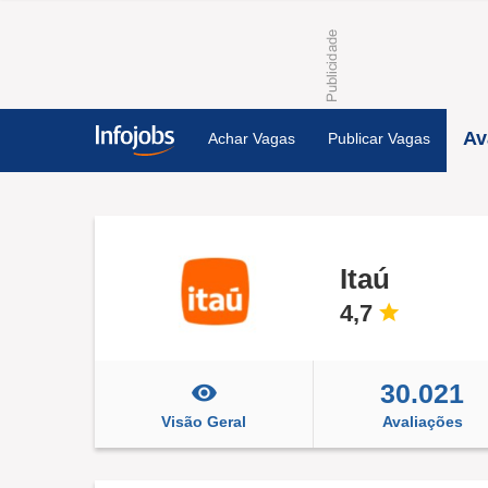
Av
Achar Vagas
Publicar Vagas
Itaú
4,7
30.021
Visão Geral
Avaliações