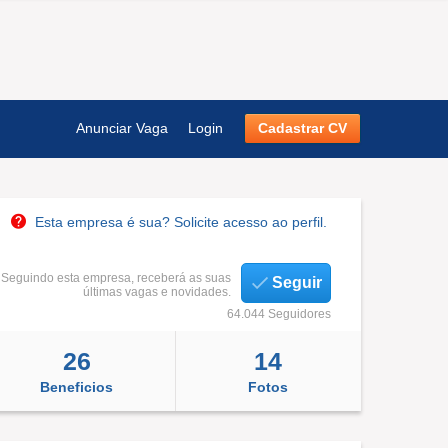
Anunciar Vaga
Login
Cadastrar CV
Esta empresa é sua? Solicite acesso ao perfil.
Seguindo esta empresa, receberá as suas
Seguir
últimas vagas e novidades.
64.044 Seguidores
26
14
Beneficios
Fotos