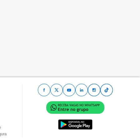
e
gura