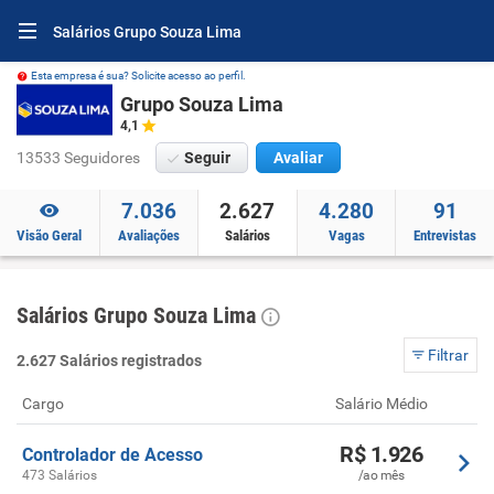
Salários Grupo Souza Lima
Esta empresa é sua? Solicite acesso ao perfil.
Grupo Souza Lima
4,1
13533 Seguidores
Seguir
Avaliar
7.036
2.627
4.280
91
Visão Geral
Avaliações
Salários
Vagas
Entrevistas
Salários Grupo Souza Lima
Filtrar
2.627 Salários registrados
Cargo
Salário Médio
R$ 1.926
Controlador de Acesso
473 Salários
/ao mês