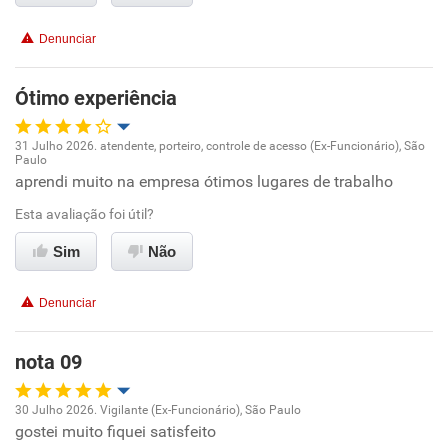
Recomenda esta empresa
Conciliação com a vida familiar
Recomenda a diretoria
Denunciar
Benefícios
Ótimo experiência
Recomenda esta empresa
31 Julho 2026. atendente, porteiro, controle de acesso (Ex-Funcionário), São
Recomenda a diretoria
Paulo
Oportunidade de promoção
aprendi muito na empresa ótimos lugares de trabalho
Esta avaliação foi útil?
Ambiente de trabalho
Sim
Não
Conciliação com a vida familiar
Denunciar
Benefícios
nota 09
Recomenda esta empresa
Recomenda a diretoria
30 Julho 2026. Vigilante (Ex-Funcionário), São Paulo
gostei muito fiquei satisfeito
Oportunidade de promoção