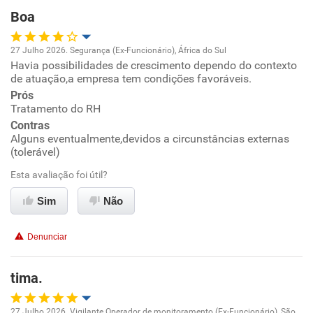
Boa
Recomenda esta empresa
27 Julho 2026. Segurança (Ex-Funcionário), África do Sul
Havia possibilidades de crescimento dependo do contexto
Oportunidade de promoção
de atuação,a empresa tem condições favoráveis.
Prós
Ambiente de trabalho
Tratamento do RH
Contras
Conciliação com a vida familiar
Alguns eventualmente,devidos a circunstâncias externas
(tolerável)
Benefícios
Esta avaliação foi útil?
Sim
Não
Recomenda esta empresa
Denunciar
tima.
27 Julho 2026. Vigilante Operador de monitoramento (Ex-Funcionário), São