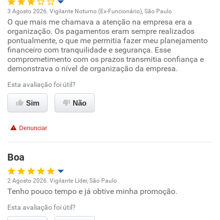
3 Agosto 2026. Vigilante Noturno (Ex-Funcionário), São Paulo
O que mais me chamava a atenção na empresa era a
Oportunidade de promoção
organização. Os pagamentos eram sempre realizados
pontualmente, o que me permitia fazer meu planejamento
Ambiente de trabalho
financeiro com tranquilidade e segurança. Esse
comprometimento com os prazos transmitia confiança e
demonstrava o nível de organização da empresa.
Conciliação com a vida familiar
Esta avaliação foi útil?
Benefícios
Sim
Não
Recomenda esta empresa
Denunciar
Recomenda a diretoria
Boa
2 Agosto 2026. Vigilante Líder, São Paulo
Tenho pouco tempo e já obtive minha promoção.
Oportunidade de promoção
Esta avaliação foi útil?
Ambiente de trabalho