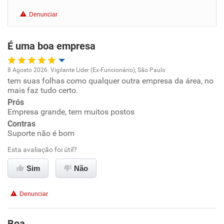
Benefícios
Denunciar
Recomenda esta empresa
É uma boa empresa
Recomenda a diretoria
8 Agosto 2026. Vigilante Líder (Ex-Funcionário), São Paulo
tem suas folhas como qualquer outra empresa da área, no
Oportunidade de promoção
mais faz tudo certo.
Prós
Ambiente de trabalho
Empresa grande, tem muitos postos
Contras
Conciliação com a vida familiar
Suporte não é bom
Esta avaliação foi útil?
Benefícios
Sim
Não
Não recomenda esta empresa
Denunciar
Não recomenda a diretoria
Boa