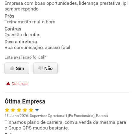
Empresa com boas oportunidades, liderança prestativa, ipi
Oportunidade de promoção
sempre repondo
Prós
Ambiente de trabalho
Treinamento muito bom
Contras
Conciliação com a vida familiar
Questão de rotas
Dica a diretoria
Boa comunicação, acesso facil
Benefícios
Esta avaliação foi útil?
Recomenda esta empresa
Sim
Não
Recomenda a diretoria
Denunciar
Ótima Empresa
28 Julho 2026. Supervisor Opercional I (Ex-Funcionário), Paraná
Tínhamos plano de carreira, com a venda da mesma para
Oportunidade de promoção
o Grupo GPS mudou bastante.