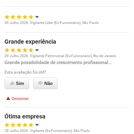
Recomenda esta empresa
Recomenda a diretoria
30 Julho 2026. Vigilante Líder (Ex-Funcionário), São Paulo
Oportunidade de promoção
Grande experiência
Ambiente de trabalho
29 Julho 2026. Vigilante Patrimonial (Ex-Funcionário), Rio de Janeiro
Conciliação com a vida familiar
Grande possibilidade de crescimento profissional...
Oportunidade de promoção
Esta avaliação foi útil?
Benefícios
Ambiente de trabalho
Sim
Não
Recomenda esta empresa
Conciliação com a vida familiar
Recomenda a diretoria
Denunciar
Benefícios
Ótima empresa
Recomenda esta empresa
28 Julho 2026. Vigilante (Ex-Funcionário), São Paulo