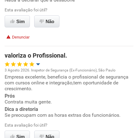
Benefícios
Esta avaliação foi útil?
Sim
Não
Recomenda esta empresa
Recomenda a diretoria
Denunciar
valoriza o Profissional.
3 Agosto 2026. Inspetor de Segurança (Ex-Funcionário), São Paulo
Empresa excelente, beneficia o profissional de segurança
Oportunidade de promoção
com cursos online e integração,tem oportunidade de
crescimento.
Ambiente de trabalho
Prós
Contrata muita gente.
Conciliação com a vida familiar
Dica a diretoria
Se preocupam com as horas extras dos funcionários.
Benefícios
Esta avaliação foi útil?
Sim
Não