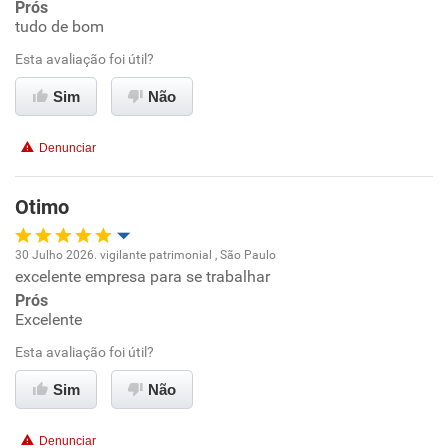
Prós
tudo de bom
Ambiente de trabalho
Esta avaliação foi útil?
Conciliação com a vida familiar
Sim
Não
Benefícios
Denunciar
Recomenda esta empresa
Otimo
30 Julho 2026. vigilante patrimonial , São Paulo
excelente empresa para se trabalhar
Oportunidade de promoção
Prós
Excelente
Ambiente de trabalho
Esta avaliação foi útil?
Conciliação com a vida familiar
Sim
Não
Benefícios
Denunciar