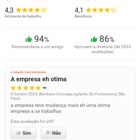
4,3
4,1
Ambiente de trabalho
Benefícios
94
86
%
%
Recomendaria a um amigo
Aprovam a diretoria (de 3533
avaliações)
Avaliação mais destacada
A empresa eh otima
9 Outubro 2024. Bombeiro Civil,vspp,vigilante. (Ex-Funcionário), São
Paulo
Oportunidade de promoção
a empresa teve mudança mais eh uma ótima
empresa a se trabalhar
Ambiente de trabalho
Esta avaliação foi útil?
Conciliação com a vida familiar
Sim
Não