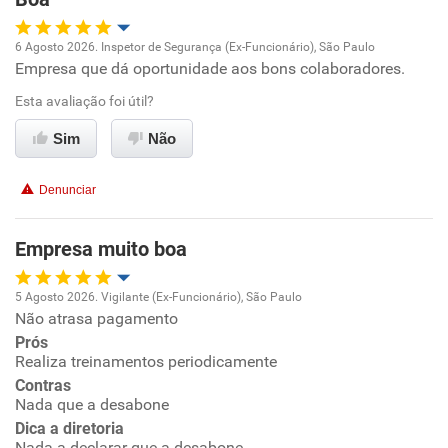
6 Agosto 2026. Inspetor de Segurança (Ex-Funcionário), São Paulo
Empresa que dá oportunidade aos bons colaboradores.
Oportunidade de promoção
Esta avaliação foi útil?
Ambiente de trabalho
Sim
Não
Conciliação com a vida familiar
Denunciar
Benefícios
Empresa muito boa
Recomenda esta empresa
5 Agosto 2026. Vigilante (Ex-Funcionário), São Paulo
Recomenda a diretoria
Não atrasa pagamento
Oportunidade de promoção
Prós
Realiza treinamentos periodicamente
Ambiente de trabalho
Contras
Nada que a desabone
Conciliação com a vida familiar
Dica a diretoria
Nada a declarar que a desabone