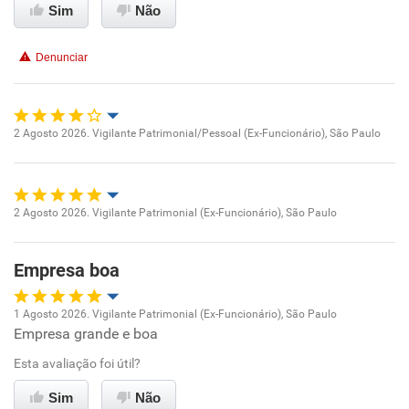
Sim
Não
Conciliação com a vida familiar
Denunciar
Benefícios
Recomenda esta empresa
2 Agosto 2026. Vigilante Patrimonial/Pessoal (Ex-Funcionário), São Paulo
Oportunidade de promoção
Recomenda a diretoria
Ambiente de trabalho
2 Agosto 2026. Vigilante Patrimonial (Ex-Funcionário), São Paulo
Oportunidade de promoção
Conciliação com a vida familiar
Empresa boa
Ambiente de trabalho
Benefícios
1 Agosto 2026. Vigilante Patrimonial (Ex-Funcionário), São Paulo
Conciliação com a vida familiar
Empresa grande e boa
Oportunidade de promoção
Recomenda esta empresa
Esta avaliação foi útil?
Benefícios
Ambiente de trabalho
Sim
Não