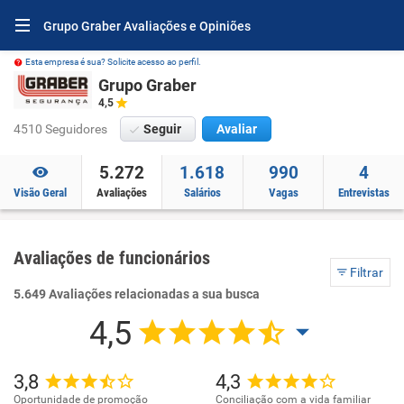
Grupo Graber Avaliações e Opiniões
Esta empresa é sua? Solicite acesso ao perfil.
Grupo Graber
4,5
4510 Seguidores
Seguir
Avaliar
5.272
1.618
990
4
Visão Geral
Avaliações
Salários
Vagas
Entrevistas
Avaliações de funcionários
Filtrar
5.649 Avaliações relacionadas a sua busca
4,5
3,8
4,3
Oportunidade de promoção
Conciliação com a vida familiar