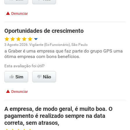
Recomenda esta empresa
Recomenda a diretoria
Denunciar
Oportunidades de crescimento
3 Agosto 2026. Vigilante (Ex-Funcionário), São Paulo
a Graber é uma empresa que faz parte do grupo GPS uma
Oportunidade de promoção
ótima empresa com bons benefícios.
Ambiente de trabalho
Esta avaliação foi útil?
Sim
Não
Conciliação com a vida familiar
Denunciar
Benefícios
A empresa, de modo geral, é muito boa. O
Recomenda esta empresa
pagamento é realizado sempre na data
Recomenda a diretoria
correta, sem atrasos,