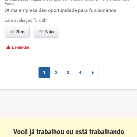
Paulo
Oportunidade de promoção
Ótima empresa,dão oportunidade para funcionários
Esta avaliação foi útil?
Ambiente de trabalho
Sim
Não
Conciliação com a vida familiar
Denunciar
Benefícios
Recomenda esta empresa
1
2
3
4
Você já trabalhou ou está trabalhando