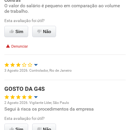
Contras
O valor do salário é pequeno em comparação ao volume
Conciliação com a vida familiar
de trabalho.
Esta avaliação foi útil?
Benefícios
Sim
Não
Recomenda esta empresa
Recomenda a diretoria
Denunciar
3 Agosto 2026. Controlador, Rio de Janeiro
Oportunidade de promoção
GOSTO DA G4S
Ambiente de trabalho
2 Agosto 2026. Vigilante Líder, São Paulo
Conciliação com a vida familiar
Segui à risca os procedimentos da empresa
Oportunidade de promoção
Esta avaliação foi útil?
Benefícios
Ambiente de trabalho
Sim
Não