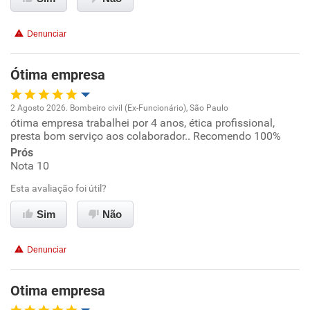
Não recomenda esta empresa
Conciliação com a vida familiar
Não recomenda a diretoria
Denunciar
Benefícios
Ótima empresa
Recomenda esta empresa
2 Agosto 2026. Bombeiro civil (Ex-Funcionário), São Paulo
Recomenda a diretoria
ótima empresa trabalhei por 4 anos, ética profissional,
Oportunidade de promoção
presta bom serviço aos colaborador.. Recomendo 100%
Prós
Ambiente de trabalho
Nota 10
Esta avaliação foi útil?
Conciliação com a vida familiar
Sim
Não
Benefícios
Denunciar
Recomenda esta empresa
Recomenda a diretoria
Otima empresa