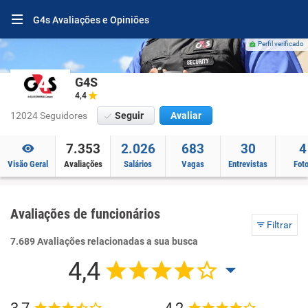
G4s Avaliações e Opiniões
Perfil verificado
G4S
4,4
12024 Seguidores
Seguir
Avaliar
7.353
2.026
683
30
4
Visão Geral
Avaliações
Salários
Vagas
Entrevistas
Fot
Avaliações de funcionários
Filtrar
7.689 Avaliações relacionadas a sua busca
4,4