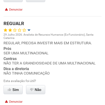
Benefícios
Denunciar
Não recomenda esta empresa
REGUALR
Não recomenda a diretoria
29 Julho 2026. Analista de Recursos Humanos (Ex-Funcionário), Santa
Catarina
Oportunidade de promoção
REGULAR, PRECISA INVESTIR MAIS EM ESTRUTURA.
Prós
Ambiente de trabalho
SER UMA MULTINACIONAL
Contras
NÃO TER A GRANDIOSIDADE DE UMA MULTINACIONAL
Conciliação com a vida familiar
Dica a diretoria
NÃO TINHA COMUNICAÇÃO
Benefícios
Esta avaliação foi útil?
Recomenda esta empresa
Sim
Não
Não recomenda a diretoria
Denunciar