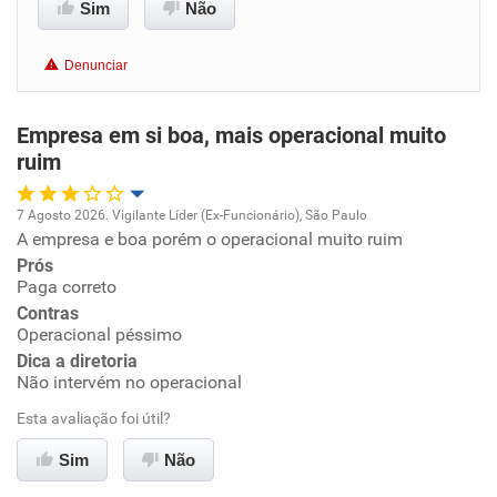
Sim
Não
Conciliação com a vida familiar
Denunciar
Benefícios
Empresa em si boa, mais operacional muito
Não recomenda esta empresa
ruim
Não recomenda a diretoria
7 Agosto 2026. Vigilante Líder (Ex-Funcionário), São Paulo
A empresa e boa porém o operacional muito ruim
Oportunidade de promoção
Prós
Paga correto
Ambiente de trabalho
Contras
Operacional péssimo
Conciliação com a vida familiar
Dica a diretoria
Não intervém no operacional
Benefícios
Esta avaliação foi útil?
Sim
Não
Recomenda esta empresa