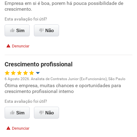
Empresa em si é boa, porem há pouca possibilidade de
Oportunidade de promoção
crescimento.
Ambiente de trabalho
Esta avaliação foi útil?
Sim
Não
Conciliação com a vida familiar
Denunciar
Benefícios
Crescimento profissional
Recomenda esta empresa
Recomenda a diretoria
6 Agosto 2026. Analista de Contratos Junior (Ex-Funcionário), São Paulo
Ótima empresa, muitas chances e oportunidades para
Oportunidade de promoção
crescimento profissional interno
Ambiente de trabalho
Esta avaliação foi útil?
Sim
Não
Conciliação com a vida familiar
Denunciar
Benefícios