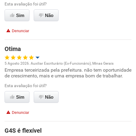
Esta avaliação foi útil?
Ambiente de trabalho
Sim
Não
Conciliação com a vida familiar
Denunciar
Benefícios
Otima
Recomenda esta empresa
5 Agosto 2026. Auxiliar Escriturário (Ex-Funcionário), Minas Gerais
Recomenda a diretoria
Empresa terceirizada pela prefeitura. não tem oportunidade
Oportunidade de promoção
de crescimento, mais e uma empresa bom de trabalhar.
Ambiente de trabalho
Esta avaliação foi útil?
Sim
Não
Conciliação com a vida familiar
Denunciar
Benefícios
G4S é flexível
Recomenda esta empresa