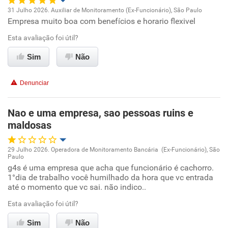
31 Julho 2026. Auxiliar de Monitoramento (Ex-Funcionário), São Paulo
Empresa muito boa com benefícios e horario flexivel
Oportunidade de promoção
Esta avaliação foi útil?
Ambiente de trabalho
Sim
Não
Conciliação com a vida familiar
Denunciar
Benefícios
Nao e uma empresa, sao pessoas ruins e
maldosas
Recomenda esta empresa
Recomenda a diretoria
29 Julho 2026. Operadora de Monitoramento Bancária (Ex-Funcionário), São
Paulo
Oportunidade de promoção
g4s é uma empresa que acha que funcionário é cachorro.
1°dia de trabalho você humilhado da hora que vc entrada
até o momento que vc sai. não indico..
Ambiente de trabalho
Esta avaliação foi útil?
Conciliação com a vida familiar
Sim
Não