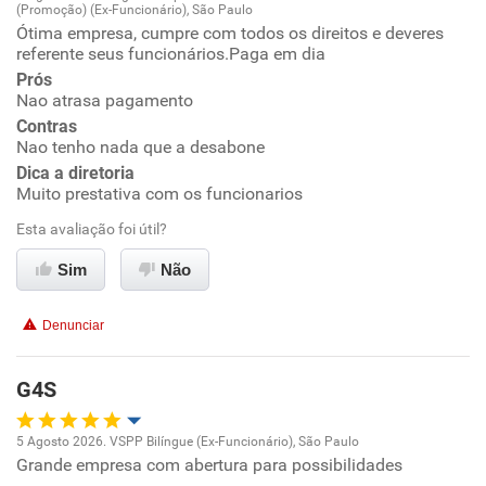
(Promoção) (Ex-Funcionário), São Paulo
Oportunidade de promoção
Ótima empresa, cumpre com todos os direitos e deveres
referente seus funcionários.Paga em dia
Ambiente de trabalho
Prós
Nao atrasa pagamento
Contras
Conciliação com a vida familiar
Nao tenho nada que a desabone
Dica a diretoria
Benefícios
Muito prestativa com os funcionarios
Esta avaliação foi útil?
Recomenda esta empresa
Sim
Não
Recomenda a diretoria
Denunciar
G4S
5 Agosto 2026. VSPP Bilíngue (Ex-Funcionário), São Paulo
Grande empresa com abertura para possibilidades
Oportunidade de promoção