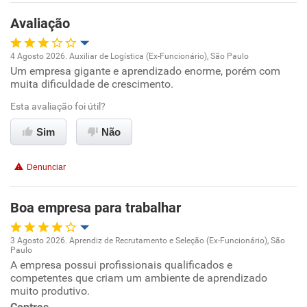
Avaliação
4 Agosto 2026. Auxiliar de Logística (Ex-Funcionário), São Paulo
Um empresa gigante e aprendizado enorme, porém com
Oportunidade de promoção
muita dificuldade de crescimento.
Ambiente de trabalho
Esta avaliação foi útil?
Sim
Não
Conciliação com a vida familiar
Denunciar
Benefícios
Boa empresa para trabalhar
Não recomenda esta empresa
Não recomenda a diretoria
3 Agosto 2026. Aprendiz de Recrutamento e Seleção (Ex-Funcionário), São
Paulo
Oportunidade de promoção
A empresa possui profissionais qualificados e
competentes que criam um ambiente de aprendizado
muito produtivo.
Ambiente de trabalho