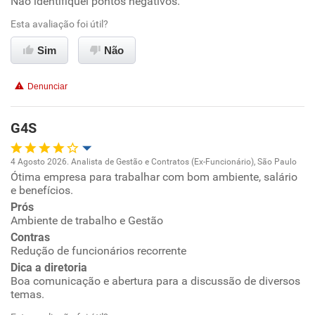
Não identifiquei pontos negativos.
Conciliação com a vida familiar
Esta avaliação foi útil?
Benefícios
Sim
Não
Recomenda esta empresa
Denunciar
Recomenda a diretoria
G4S
4 Agosto 2026. Analista de Gestão e Contratos (Ex-Funcionário), São Paulo
Ótima empresa para trabalhar com bom ambiente, salário
Oportunidade de promoção
e benefícios.
Prós
Ambiente de trabalho
Ambiente de trabalho e Gestão
Contras
Conciliação com a vida familiar
Redução de funcionários recorrente
Dica a diretoria
Boa comunicação e abertura para a discussão de diversos
Benefícios
temas.