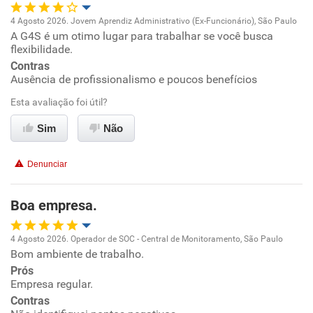
4 Agosto 2026. Jovem Aprendiz Administrativo (Ex-Funcionário), São Paulo
A G4S é um otimo lugar para trabalhar se você busca
Oportunidade de promoção
flexibilidade.
Contras
Ambiente de trabalho
Ausência de profissionalismo e poucos benefícios
Esta avaliação foi útil?
Conciliação com a vida familiar
Sim
Não
Benefícios
Denunciar
Recomenda esta empresa
Não recomenda a diretoria
Boa empresa.
4 Agosto 2026. Operador de SOC - Central de Monitoramento, São Paulo
Bom ambiente de trabalho.
Oportunidade de promoção
Prós
Empresa regular.
Ambiente de trabalho
Contras