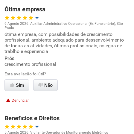
Ótima empresa
Recomenda esta empresa
Recomenda a diretoria
6 Agosto 2026. Auxiliar Administrativo Operacional (Ex-Funcionário), São
Paulo
Oportunidade de promoção
ótima empresa, com possibilidades de crescimento
profissional, ambiente adequado para dessenvolvimento
de todas as atividades, ótimos profissionais, colegas de
Ambiente de trabalho
trablho e experiência
Prós
Conciliação com a vida familiar
crescimento profissional
Esta avaliação foi útil?
Benefícios
Sim
Não
Recomenda esta empresa
Recomenda a diretoria
Denunciar
Beneficios e Direitos
5 Agosto 2026. Vigilante Operador de Monitoramento Eletrônico