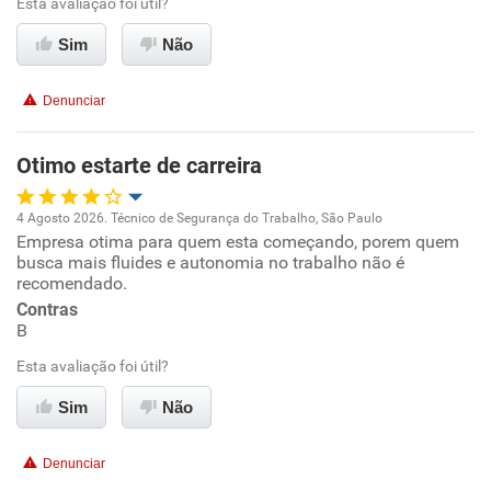
Esta avaliação foi útil?
Recomenda esta empresa
Recomenda a diretoria
Sim
Não
Denunciar
Otimo estarte de carreira
4 Agosto 2026. Técnico de Segurança do Trabalho, São Paulo
Empresa otima para quem esta começando, porem quem
Oportunidade de promoção
busca mais fluides e autonomia no trabalho não é
recomendado.
Ambiente de trabalho
Contras
B
Conciliação com a vida familiar
Esta avaliação foi útil?
Benefícios
Sim
Não
Recomenda esta empresa
Denunciar