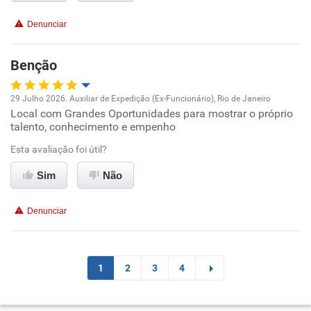
Denunciar
Benção
29 Julho 2026. Auxiliar de Expedição (Ex-Funcionário), Rio de Janeiro
Local com Grandes Oportunidades para mostrar o próprio
Oportunidade de promoção
talento, conhecimento e empenho
Ambiente de trabalho
Esta avaliação foi útil?
Sim
Não
Conciliação com a vida familiar
Denunciar
Benefícios
Recomenda esta empresa
1
2
3
4
Recomenda a diretoria