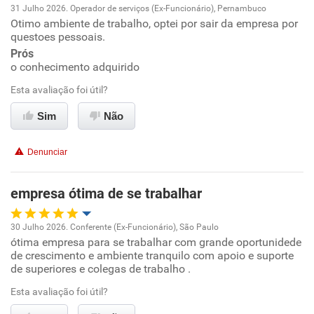
31 Julho 2026. Operador de serviços (Ex-Funcionário), Pernambuco
Recomenda a diretoria
Otimo ambiente de trabalho, optei por sair da empresa por
Oportunidade de promoção
questoes pessoais.
Prós
Ambiente de trabalho
o conhecimento adquirido
Esta avaliação foi útil?
Conciliação com a vida familiar
Sim
Não
Benefícios
Denunciar
Recomenda esta empresa
Recomenda a diretoria
empresa ótima de se trabalhar
30 Julho 2026. Conferente (Ex-Funcionário), São Paulo
ótima empresa para se trabalhar com grande oportunidede
Oportunidade de promoção
de crescimento e ambiente tranquilo com apoio e suporte
de superiores e colegas de trabalho .
Ambiente de trabalho
Esta avaliação foi útil?
Conciliação com a vida familiar