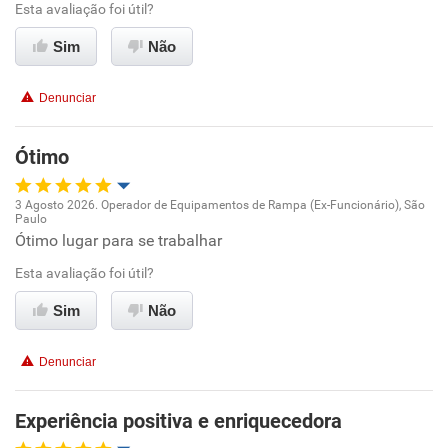
Esta avaliação foi útil?
Benefícios
Sim
Não
Recomenda esta empresa
Denunciar
Recomenda a diretoria
Ótimo
3 Agosto 2026. Operador de Equipamentos de Rampa (Ex-Funcionário), São
Paulo
Oportunidade de promoção
Ótimo lugar para se trabalhar
Esta avaliação foi útil?
Ambiente de trabalho
Sim
Não
Conciliação com a vida familiar
Denunciar
Benefícios
Experiência positiva e enriquecedora
Recomenda esta empresa