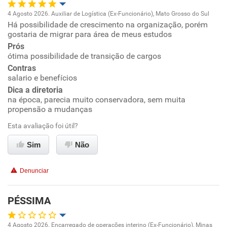
4 Agosto 2026. Auxiliar de Logística (Ex-Funcionário), Mato Grosso do Sul
Há possibilidade de crescimento na organização, porém
Oportunidade de promoção
gostaria de migrar para área de meus estudos
Prós
Ambiente de trabalho
ótima possibilidade de transição de cargos
Contras
Conciliação com a vida familiar
salario e benefícios
Dica a diretoria
na época, parecia muito conservadora, sem muita
Benefícios
propensão a mudanças
Esta avaliação foi útil?
Recomenda esta empresa
Recomenda a diretoria
Sim
Não
Denunciar
PÉSSIMA
4 Agosto 2026. Encarregado de operações interino (Ex-Funcionário), Minas