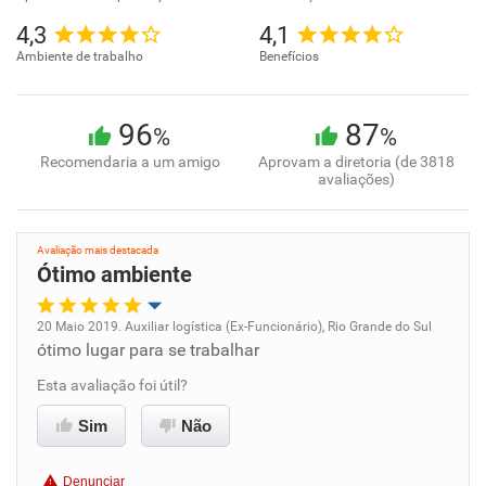
4,3
4,1
Ambiente de trabalho
Benefícios
96
87
%
%
Recomendaria a um amigo
Aprovam a diretoria (de 3818
avaliações)
Avaliação mais destacada
Ótimo ambiente
20 Maio 2019. Auxiliar logística (Ex-Funcionário), Rio Grande do Sul
ótimo lugar para se trabalhar
Oportunidade de promoção
Esta avaliação foi útil?
Ambiente de trabalho
Sim
Não
Conciliação com a vida familiar
Denunciar