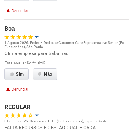
Denunciar
Benefícios
Boa
Recomenda esta empresa
1 Agosto 2026. Fedex – Dedicate Customer Care Representative Senior (Ex-
Funcionário), São Paulo
Oportunidade de promoção
Ótima empresa para trabalhar.
Esta avaliação foi útil?
Ambiente de trabalho
Sim
Não
Conciliação com a vida familiar
Denunciar
Benefícios
REGULAR
Recomenda esta empresa
Recomenda a diretoria
31 Julho 2026. Conferente Líder (Ex-Funcionário), Espírito Santo
FALTA RECURSOS E GESTÃO QUALIFICADA
Oportunidade de promoção