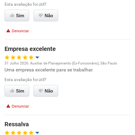
Esta avaliação foi útil?
Ambiente de trabalho
Sim
Não
Conciliação com a vida familiar
Denunciar
Benefícios
Empresa excelente
Não recomenda esta empresa
31 Julho 2026. Auxiliar de Planejamento (Ex-Funcionário), São Paulo
Não recomenda a diretoria
Uma empresa excelente para se trabalhar.
Oportunidade de promoção
Esta avaliação foi útil?
Ambiente de trabalho
Sim
Não
Conciliação com a vida familiar
Denunciar
Benefícios
Ressalva
Recomenda esta empresa