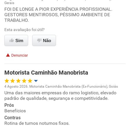
Gerais
Oportunidade de promoção
FOI DE LONGE A PIOR EXPERIÊNCIA PROFISSIONAL.
GESTORES MENTIROSOS, PÉSSIMO AMBIENTE DE
TRABALHO.
Ambiente de trabalho
Esta avaliação foi útil?
Conciliação com a vida familiar
Sim
Não
Benefícios
Denunciar
Não recomenda esta empresa
Motorista Caminhão Manobrista
Não recomenda a diretoria
4 Agosto 2026. Motorista Caminhão Manobrista (Ex-Funcionário), Goiás
Uma das maiores empresas do ramo logistico, elevado
Oportunidade de promoção
padrão de qualidade, segurança e competitividade.
Prós
Ambiente de trabalho
Benefícios
Contras
Conciliação com a vida familiar
Rotina de turnos noturnos fixos.