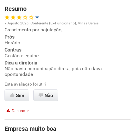
Resumo
Recomenda esta empresa
7 Agosto 2026. Conferente (Ex-Funcionário), Minas Gerais
Recomenda a diretoria
Crescimento por bajulação,
Oportunidade de promoção
Prós
Horário
Ambiente de trabalho
Contras
Gestão e equipe
Conciliação com a vida familiar
Dica a diretoria
Não havia comunicação direta, pois não dava
oportunidade
Benefícios
Esta avaliação foi útil?
Não recomenda esta empresa
Sim
Não
Não recomenda a diretoria
Denunciar
Empresa muito boa