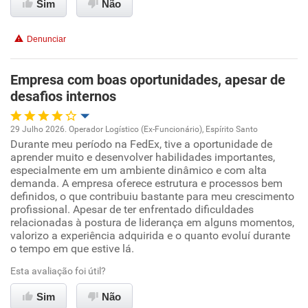
Sim
Não
Benefícios
Denunciar
Recomenda esta empresa
Empresa com boas oportunidades, apesar de
Recomenda a diretoria
desafios internos
29 Julho 2026. Operador Logístico (Ex-Funcionário), Espírito Santo
Durante meu período na FedEx, tive a oportunidade de
Oportunidade de promoção
aprender muito e desenvolver habilidades importantes,
especialmente em um ambiente dinâmico e com alta
Ambiente de trabalho
demanda. A empresa oferece estrutura e processos bem
definidos, o que contribuiu bastante para meu crescimento
profissional. Apesar de ter enfrentado dificuldades
Conciliação com a vida familiar
relacionadas à postura de liderança em alguns momentos,
valorizo a experiência adquirida e o quanto evoluí durante
o tempo em que estive lá.
Benefícios
Esta avaliação foi útil?
Recomenda esta empresa
Sim
Não