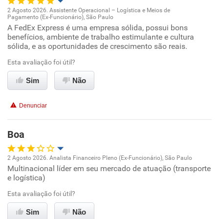
Recomenda a diretoria
2 Agosto 2026. Assistente Operacional – Logística e Meios de
Pagamento (Ex-Funcionário), São Paulo
Oportunidade de promoção
A FedEx Express é uma empresa sólida, possui bons
benefícios, ambiente de trabalho estimulante e cultura
sólida, e as oportunidades de crescimento são reais.
Ambiente de trabalho
Esta avaliação foi útil?
Conciliação com a vida familiar
Sim
Não
Benefícios
Denunciar
Recomenda esta empresa
Boa
2 Agosto 2026. Analista Financeiro Pleno (Ex-Funcionário), São Paulo
Multinacional líder em seu mercado de atuação (transporte
Oportunidade de promoção
e logística)
Ambiente de trabalho
Esta avaliação foi útil?
Sim
Não
Conciliação com a vida familiar