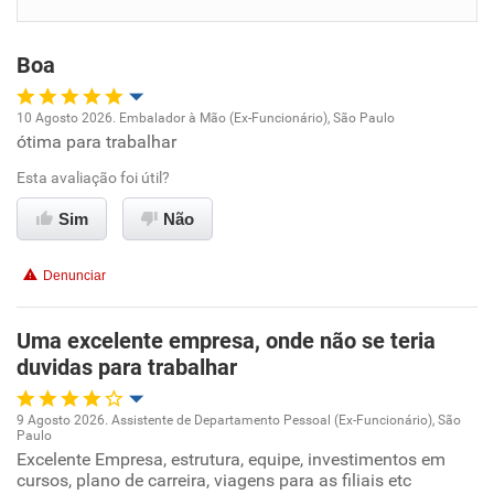
Benefícios
Boa
Recomenda esta empresa
Recomenda a diretoria
10 Agosto 2026. Embalador à Mão (Ex-Funcionário), São Paulo
ótima para trabalhar
Oportunidade de promoção
Esta avaliação foi útil?
Ambiente de trabalho
Sim
Não
Conciliação com a vida familiar
Denunciar
Benefícios
Uma excelente empresa, onde não se teria
duvidas para trabalhar
Recomenda esta empresa
Recomenda a diretoria
9 Agosto 2026. Assistente de Departamento Pessoal (Ex-Funcionário), São
Paulo
Oportunidade de promoção
Excelente Empresa, estrutura, equipe, investimentos em
cursos, plano de carreira, viagens para as filiais etc