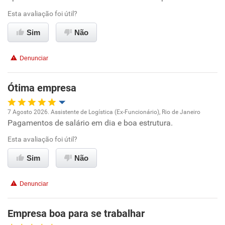
Ambiente de trabalho
Esta avaliação foi útil?
Conciliação com a vida familiar
Sim
Não
Benefícios
Denunciar
Recomenda esta empresa
Ótima empresa
7 Agosto 2026. Assistente de Logística (Ex-Funcionário), Rio de Janeiro
Pagamentos de salário em dia e boa estrutura.
Oportunidade de promoção
Esta avaliação foi útil?
Ambiente de trabalho
Sim
Não
Conciliação com a vida familiar
Denunciar
Benefícios
Empresa boa para se trabalhar
Recomenda esta empresa