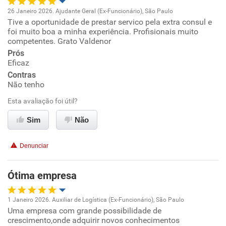
26 Janeiro 2026. Ajudante Geral (Ex-Funcionário), São Paulo
Tive a oportunidade de prestar servico pela extra consul e
Oportunidade de promoção
foi muito boa a minha experiência. Profisionais muito
competentes. Grato Valdenor
Ambiente de trabalho
Prós
Eficaz
Conciliação com a vida familiar
Contras
Não tenho
Benefícios
Esta avaliação foi útil?
Sim
Não
Recomenda esta empresa
Recomenda a diretoria
Denunciar
Ótima empresa
1 Janeiro 2026. Auxiliar de Logística (Ex-Funcionário), São Paulo
Uma empresa com grande possibilidade de
Oportunidade de promoção
crescimento,onde adquirir novos conhecimentos