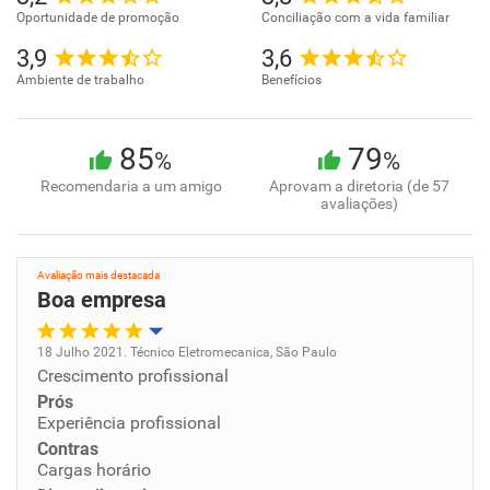
Oportunidade de promoção
Conciliação com a vida familiar
3,9
3,6
Ambiente de trabalho
Benefícios
85
79
%
%
Recomendaria a um amigo
Aprovam a diretoria (de 57
avaliações)
Avaliação mais destacada
Boa empresa
18 Julho 2021. Técnico Eletromecanica, São Paulo
Crescimento profissional
Oportunidade de promoção
Prós
Experiência profissional
Ambiente de trabalho
Contras
Cargas horário
Conciliação com a vida familiar