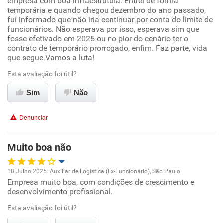
empresa com boa infraestrutura. Entrei de forma
temporária e quando chegou dezembro do ano passado,
Ambiente de trabalho
fui informado que não iria continuar por conta do limite de
funcionários. Não esperava por isso, esperava sim que
fosse efetivado em 2025 ou no pior do cenário ter o
Conciliação com a vida familiar
contrato de temporário prorrogado, enfim. Faz parte, vida
que segue.Vamos a luta!
Benefícios
Esta avaliação foi útil?
Sim
Recomenda esta empresa
Não
Recomenda a diretoria
Denunciar
Muito boa não
18 Julho 2025. Auxiliar de Logística (Ex-Funcionário), São Paulo
Empresa muito boa, com condições de crescimento e
Oportunidade de promoção
desenvolvimento profissional.
Ambiente de trabalho
Esta avaliação foi útil?