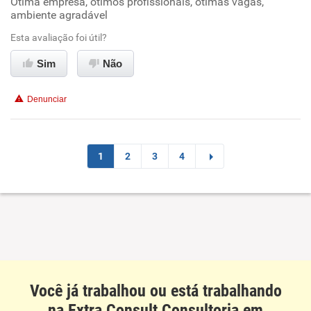
Ótima empresa, ótimos profissionais, ótimas vagas,
ambiente agradável
Ambiente de trabalho
Esta avaliação foi útil?
Conciliação com a vida familiar
Sim
Não
Benefícios
Denunciar
Recomenda esta empresa
Recomenda a diretoria
1
2
3
4
Você já trabalhou ou está trabalhando
na Extra Consult Consultoria em