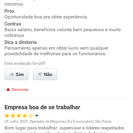
mínimos.
Prós
Ambiente de trabalho
Oportunidade boa pra obter experiência.
Contras
Conciliação com a vida familiar
Baixo salário, benefícios valores bem pequenos e muita
cobrança.
Dica a diretoria
Benefícios
Pensamento apenas em obter lucro sem qualquer
possibilidade de melhorias para os funcionários.
Não recomenda esta empresa
Esta avaliação foi útil?
Não recomenda a diretoria
Sim
Não
Denunciar
Empresa boa de se trabalhar
29 Julho 2025. Operador de Máquinas (Ex-Funcionário), São Paulo
Bom lugar para trabalhar: supervisor e lideres respeitador,
Oportunidade de promoção