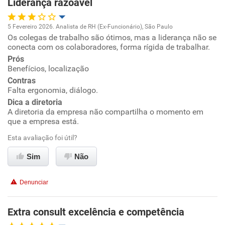
Liderança razoável
Recomenda esta empresa
Recomenda a diretoria
5 Fevereiro 2026. Analista de RH (Ex-Funcionário), São Paulo
Os colegas de trabalho são ótimos, mas a liderança não se
Oportunidade de promoção
conecta com os colaboradores, forma rígida de trabalhar.
Prós
Ambiente de trabalho
Benefícios, localização
Contras
Conciliação com a vida familiar
Falta ergonomia, diálogo.
Dica a diretoria
A diretoria da empresa não compartilha o momento em
Benefícios
que a empresa está.
Esta avaliação foi útil?
Não recomenda esta empresa
Não recomenda a diretoria
Sim
Não
Denunciar
Extra consult excelência e competência