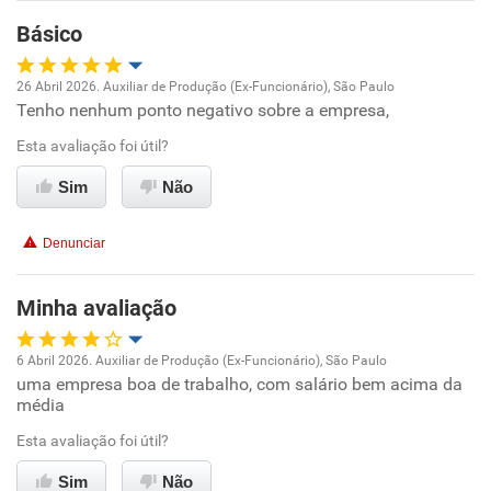
Benefícios
Básico
Recomenda esta empresa
26 Abril 2026. Auxiliar de Produção (Ex-Funcionário), São Paulo
Recomenda a diretoria
Tenho nenhum ponto negativo sobre a empresa,
Oportunidade de promoção
Esta avaliação foi útil?
Ambiente de trabalho
Sim
Não
Conciliação com a vida familiar
Denunciar
Benefícios
Minha avaliação
Recomenda esta empresa
6 Abril 2026. Auxiliar de Produção (Ex-Funcionário), São Paulo
Recomenda a diretoria
uma empresa boa de trabalho, com salário bem acima da
Oportunidade de promoção
média
Ambiente de trabalho
Esta avaliação foi útil?
Sim
Não