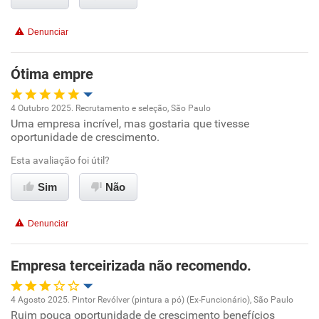
Benefícios
Denunciar
Recomenda esta empresa
Recomenda a diretoria
Ótima empre
4 Outubro 2025. Recrutamento e seleção, São Paulo
Uma empresa incrível, mas gostaria que tivesse
Oportunidade de promoção
oportunidade de crescimento.
Ambiente de trabalho
Esta avaliação foi útil?
Sim
Não
Conciliação com a vida familiar
Denunciar
Benefícios
Empresa terceirizada não recomendo.
Recomenda esta empresa
Recomenda a diretoria
4 Agosto 2025. Pintor Revólver (pintura a pó) (Ex-Funcionário), São Paulo
Ruim pouca oportunidade de crescimento benefícios
Oportunidade de promoção