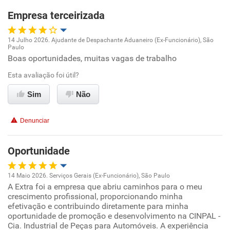
Empresa terceirizada
Recomenda esta empresa
Não recomenda a diretoria
14 Julho 2026. Ajudante de Despachante Aduaneiro (Ex-Funcionário), São
Paulo
Oportunidade de promoção
Boas oportunidades, muitas vagas de trabalho
Esta avaliação foi útil?
Ambiente de trabalho
Sim
Não
Conciliação com a vida familiar
Denunciar
Benefícios
Oportunidade
Recomenda esta empresa
Recomenda a diretoria
14 Maio 2026. Serviços Gerais (Ex-Funcionário), São Paulo
A Extra foi a empresa que abriu caminhos para o meu
Oportunidade de promoção
crescimento profissional, proporcionando minha
efetivação e contribuindo diretamente para minha
Ambiente de trabalho
oportunidade de promoção e desenvolvimento na CINPAL -
Cia. Industrial de Peças para Automóveis. A experiência