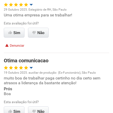
Não recomenda esta empresa
29 Outubro 2025. Estagiário de RH, São Paulo
Não recomenda a diretoria
Uma otima empresa para se trabalhar!
Oportunidade de promoção
Esta avaliação foi útil?
Ambiente de trabalho
Sim
Não
Conciliação com a vida familiar
Denunciar
Benefícios
Otima comunicacao
Recomenda esta empresa
19 Outubro 2025. auxiliar de produção (Ex-Funcionário), São Paulo
Recomenda a diretoria
muito boa de trabalhar paga certinho no dia certo sem
Oportunidade de promoção
atrasos a liderança da bastante atenção!
Prós
Ambiente de trabalho
Boa
Esta avaliação foi útil?
Conciliação com a vida familiar
Sim
Não