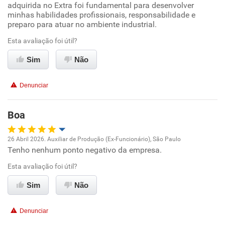
adquirida no Extra foi fundamental para desenvolver
Conciliação com a vida familiar
minhas habilidades profissionais, responsabilidade e
preparo para atuar no ambiente industrial.
Benefícios
Esta avaliação foi útil?
Sim
Recomenda esta empresa
Não
Recomenda a diretoria
Denunciar
Boa
26 Abril 2026. Auxiliar de Produção (Ex-Funcionário), São Paulo
Tenho nenhum ponto negativo da empresa.
Oportunidade de promoção
Esta avaliação foi útil?
Ambiente de trabalho
Sim
Não
Conciliação com a vida familiar
Denunciar