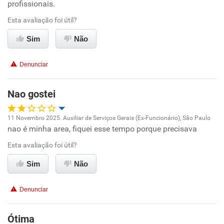
profissionais.
Ambiente de trabalho
Esta avaliação foi útil?
Conciliação com a vida familiar
Sim
Não
Benefícios
Denunciar
Recomenda esta empresa
Nao gostei
11 Novembro 2025. Auxiliar de Serviços Gerais (Ex-Funcionário), São Paulo
nao é minha area, fiquei esse tempo porque precisava
Oportunidade de promoção
Esta avaliação foi útil?
Ambiente de trabalho
Sim
Não
Conciliação com a vida familiar
Denunciar
Benefícios
Ótima