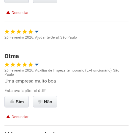
Conciliação com a vida familiar
Denunciar
Benefícios
Recomenda esta empresa
26 Fevereiro 2026. Ajudante Geral, São Paulo
Recomenda a diretoria
Oportunidade de promoção
Otma
Ambiente de trabalho
26 Fevereiro 2026. Auxiliar de limpeza temporario (Ex-Funcionário), São
Conciliação com a vida familiar
Paulo
Oportunidade de promoção
Uma empresa muito boa
Benefícios
Esta avaliação foi útil?
Ambiente de trabalho
Sim
Não
Recomenda esta empresa
Conciliação com a vida familiar
Denunciar
Benefícios