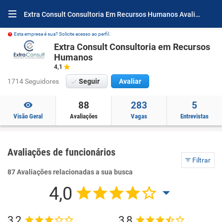
Extra Consult Consultoria Em Recursos Humanos Avaliações e Opiniões
Esta empresa é sua? Solicite acesso ao perfil.
Extra Consult Consultoria em Recursos
Humanos
4,1
1714 Seguidores
Seguir
Avaliar
88
283
5
Visão Geral
Avaliações
Vagas
Entrevistas
Avaliações de funcionários
Filtrar
87 Avaliações relacionadas a sua busca
4,0
3,2
3,8