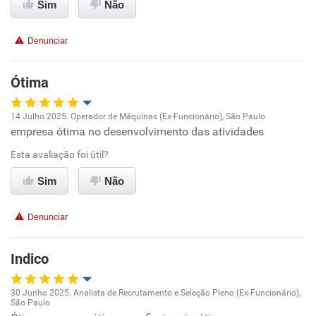
Sim
Não
Conciliação com a vida familiar
Denunciar
Benefícios
Ótima
Recomenda esta empresa
14 Julho 2025. Operador de Máquinas (Ex-Funcionário), São Paulo
empresa ótima no desenvolvimento das atividades
Oportunidade de promoção
Esta avaliação foi útil?
Ambiente de trabalho
Sim
Não
Conciliação com a vida familiar
Denunciar
Benefícios
Indico
Recomenda esta empresa
30 Junho 2025. Analista de Recrutamento e Seleção Pleno (Ex-Funcionário),
Recomenda a diretoria
São Paulo
Oportunidade de promoção