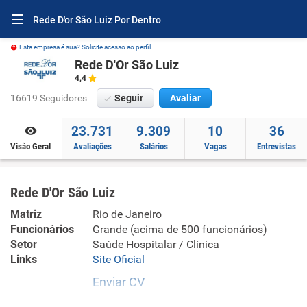
Rede D'or São Luiz Por Dentro
Esta empresa é sua? Solicite acesso ao perfil.
Rede D'Or São Luiz
4,4
16619 Seguidores
Seguir
Avaliar
23.731
9.309
10
36
Visão Geral
Avaliações
Salários
Vagas
Entrevistas
Rede D'Or São Luiz
Matriz
Rio de Janeiro
Funcionários
Grande (acima de 500 funcionários)
Setor
Saúde Hospitalar / Clínica
Links
Site Oficial
Enviar CV