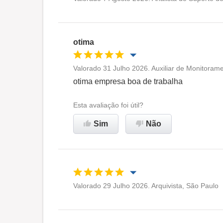
Oportunidade de promoção
Ambiente de trabalho
otima
Recomenda esta empresa
Valorado 31 Julho 2026. Auxiliar de Monitora
Oportunidade de promoção
otima empresa boa de trabalha
Ambiente de trabalho
Esta avaliação foi útil?
Sim
Não
Recomenda esta empresa
Valorado 29 Julho 2026. Arquivista, São Paulo
Oportunidade de promoção
Ambiente de trabalho