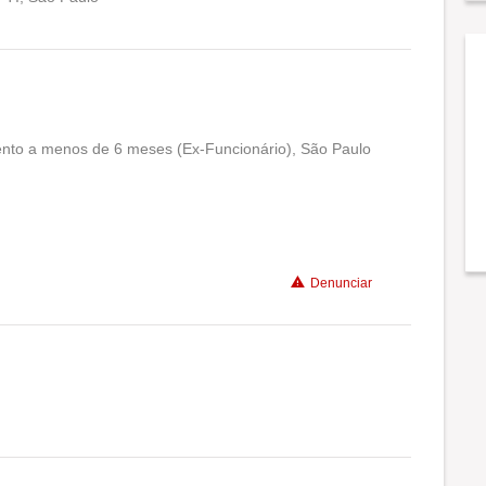
Conciliação com a vida familiar
Benefícios
Recomenda a diretoria
mento a menos de 6 meses (Ex-Funcionário), São Paulo
Conciliação com a vida familiar
Benefícios
Denunciar
Conciliação com a vida familiar
Benefícios