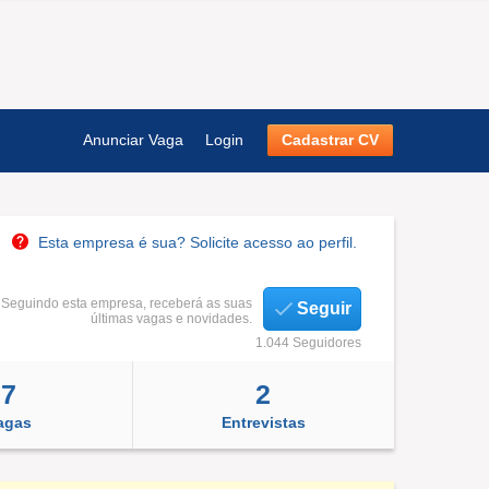
Anunciar Vaga
Login
Cadastrar CV
Esta empresa é sua? Solicite acesso ao perfil.
Seguindo esta empresa, receberá as suas
Seguir
últimas vagas e novidades.
1.044 Seguidores
7
2
agas
Entrevistas