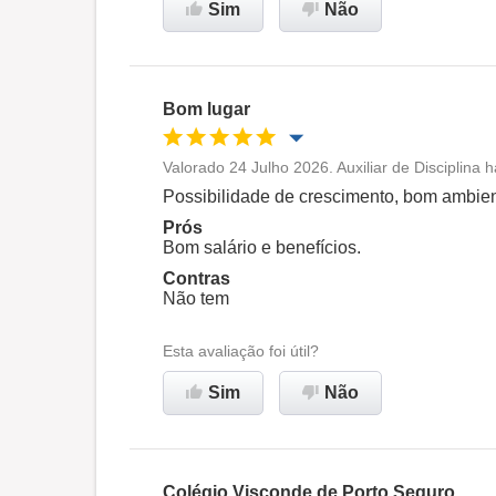
Sim
Não
Recomenda esta empresa
Bom lugar
Valorado 24 Julho 2026. Auxiliar de Disciplina 
Oportunidade de promoção
Possibilidade de crescimento, bom ambien
Prós
Ambiente de trabalho
Bom salário e benefícios.
Contras
Não tem
Recomenda esta empresa
Esta avaliação foi útil?
Sim
Não
Colégio Visconde de Porto Seguro