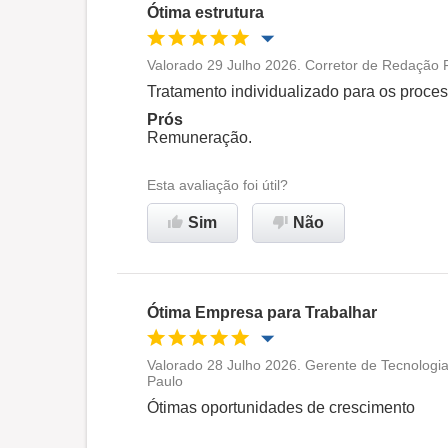
Ótima estrutura
Valorado 29 Julho 2026. Corretor de Redação F
Oportunidade de promoção
Tratamento individualizado para os proces
Prós
Ambiente de trabalho
Remuneração.
Esta avaliação foi útil?
Recomenda esta empresa
Sim
Não
Ótima Empresa para Trabalhar
Valorado 28 Julho 2026. Gerente de Tecnologia
Paulo
Oportunidade de promoção
Ótimas oportunidades de crescimento
Ambiente de trabalho