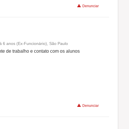
Denunciar
há 6 anos (Ex-Funcionário), São Paulo
Conciliação com a vida familiar
te de trabalho e contato com os alunos
Benefícios
Recomenda a diretoria
Denunciar