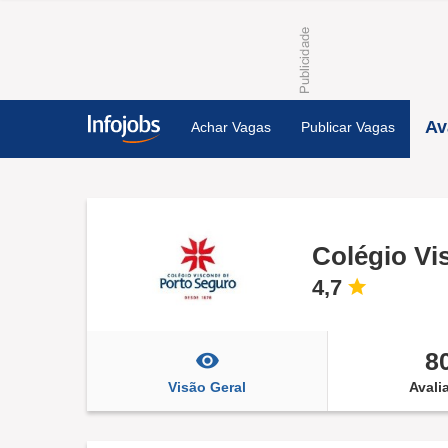
Av
Achar Vagas
Publicar Vagas
Colégio Vi
4,7
8
Visão Geral
Avali