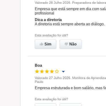
Valorado 28 Julho 2026. Preparadora de labora
Oportunidade de promoção
Empresa que está sempre em dia com salár
profissional
Ambiente de trabalho
Dica a diretoria
A diretoria está sempre aberta ao diálogo.
Recomenda esta empresa
Esta avaliação foi útil?
Sim
Não
Boa
Valorado 27 Julho 2026. Monitora de Aprendiza
Paulo
Oportunidade de promoção
Empresa estruturada e bom salário, mas fa
Ambiente de trabalho
Esta avaliação foi útil?