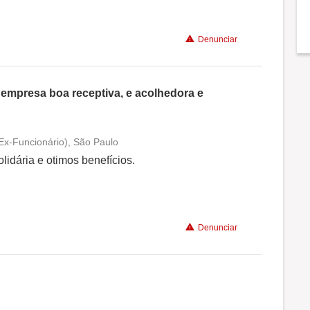
Recomenda a diretoria
Denunciar
 empresa boa receptiva, e acolhedora e
(Ex-Funcionário), São Paulo
Conciliação com a vida familiar
idária e otimos benefícios.
Benefícios
Denunciar
Recomenda a diretoria