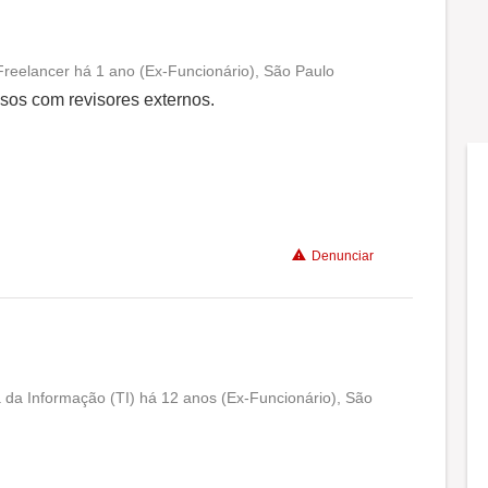
reelancer há 1 ano (Ex-Funcionário), São Paulo
Conciliação com a vida familiar
sos com revisores externos.
Benefícios
Recomenda a diretoria
Denunciar
 da Informação (TI) há 12 anos (Ex-Funcionário), São
Conciliação com a vida familiar
Benefícios