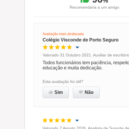
%
Recomendaria a um amigo
Avaliação mais destacada
Colégio Visconde de Porto Seguro
Valorado 31 Outubro 2021. Auxiliar de escritór
Oportunidade de promoção
Todos funcionários tem paciência, respeit
educação e muita dedicação.
Ambiente de trabalho
Esta avaliação foi útil?
Recomenda esta empresa
Sim
Não
Valorado 7 Agosto 2026. Analista de Suporte de