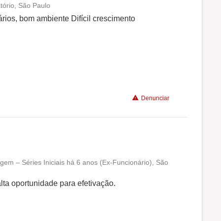
tório, São Paulo
Conciliação com a vida familiar
ios, bom ambiente Difícil crescimento
Benefícios
Recomenda a diretoria
Denunciar
gem – Séries Iniciais há 6 anos (Ex-Funcionário), São
Conciliação com a vida familiar
lta oportunidade para efetivação.
Benefícios