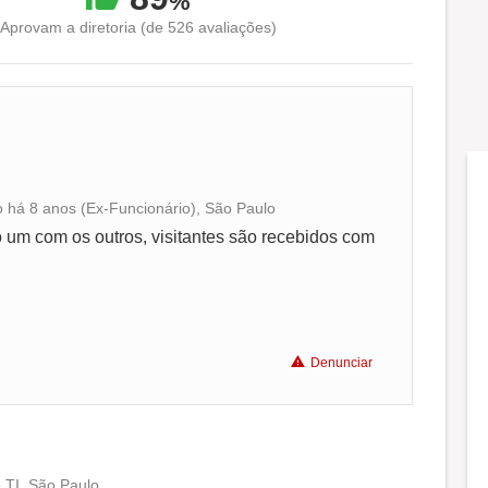
%
Aprovam a diretoria (de 526 avaliações)
io há 8 anos (Ex-Funcionário), São Paulo
Conciliação com a vida familiar
o um com os outros, visitantes são recebidos com
Benefícios
Recomenda a diretoria
Denunciar
 TI, São Paulo