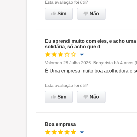
Esta avaliação foi útil?
Sim
Não
Recomenda esta empresa
Eu aprendi muito com eles, e acho uma
solidária, só acho que d
Valorado 28 Julho 2026. Berçarista há 4 anos 
Oportunidade de promoção
É Uma empresa muito boa acolhedora e sol
Ambiente de trabalho
Esta avaliação foi útil?
Sim
Não
Recomenda esta empresa
Boa empresa