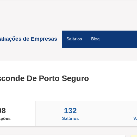
aliações de Empresas
Salários
Blog
sconde De Porto Seguro
08
132
ações
Salários
V