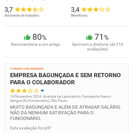
3,7
3,4
Ambiente de trabalho
Benefícios
80
71
%
%
Recomendaria a um amigo
Aprovam a diretoria (de 216
avaliações)
Avaliação mais destacada
EMPRESA BAGUNÇADA E SEM RETORNO
PARA O COLABORADOR
14 Novembro 2024. Analista de Laboratório Campanha Hemo -
dengue (Ex-Funcionário), São Paulo
Oportunidade de promoção
MUITO BAGUNÇADA E ALÉM DE ATRASAR SALÁRIO,
NÃO DÁ NENHUM SATISFAÇÃO PARA O
FUNCIONÁRIO.
Ambiente de trabalho
Esta avaliação foi útil?
Conciliação com a vida familiar