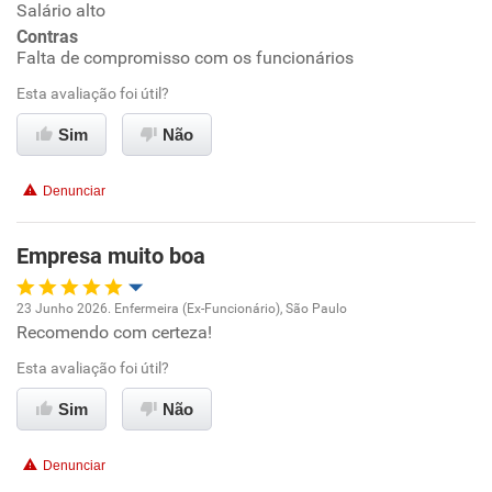
Salário alto
Ambiente de trabalho
Contras
Falta de compromisso com os funcionários
Conciliação com a vida familiar
Esta avaliação foi útil?
Benefícios
Sim
Não
Recomenda esta empresa
Denunciar
Empresa muito boa
23 Junho 2026. Enfermeira (Ex-Funcionário), São Paulo
Recomendo com certeza!
Oportunidade de promoção
Esta avaliação foi útil?
Ambiente de trabalho
Sim
Não
Conciliação com a vida familiar
Denunciar