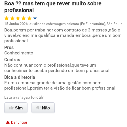
Boa ?? mas tem que rever muito sobre
profissional
Recomenda esta empresa
Não recomenda a diretoria
15 Junho 2026. auxiliar de enfermagem coletora (Ex-Funcionário), São Paulo
Boa.porem por trabalhar com contrato de 3 messes ,não e
Oportunidade de promoção
viável,vc encima qualifica e manda embora ,perde um bom
profissional
Ambiente de trabalho
Prós
Conhecimento
Conciliação com a vida familiar
Contras
Não continuar com o profissional,que teve um
conhecimento ,acaba perdendo um bom profissional
Benefícios
Dica a diretoria
E uma empresa grande de uma gestão com bom
Recomenda esta empresa
profissional..porém ter a visão de ficar bom profissional
Recomenda a diretoria
Esta avaliação foi útil?
Sim
Não
Denunciar