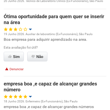
20 Junho 2026. Técnico de Laboratório Clínico (Ex-Funcionário), São Paulo
Oportunidade de promoção
Ótima oportunidade para quem quer se inserir
Ambiente de trabalho
na área
Conciliação com a vida familiar
19 Junho 2026. Auxiliar de laboratório (Ex-Funcionário), São Paulo
Boa empresa para adquirir aprendizado na area.
Oportunidade de promoção
Benefícios
Esta avaliação foi útil?
Ambiente de trabalho
Recomenda esta empresa
Sim
Não
Recomenda a diretoria
Conciliação com a vida familiar
Denunciar
Benefícios
empresa boa ,e capaz de alcançar grandes
número
Recomenda esta empresa
Recomenda a diretoria
18 Junho 2026. Enfermeiro (Ex-Funcionário), São Paulo
empresa boa ,e capaz de alcançar grandes números
Oportunidade de promoção