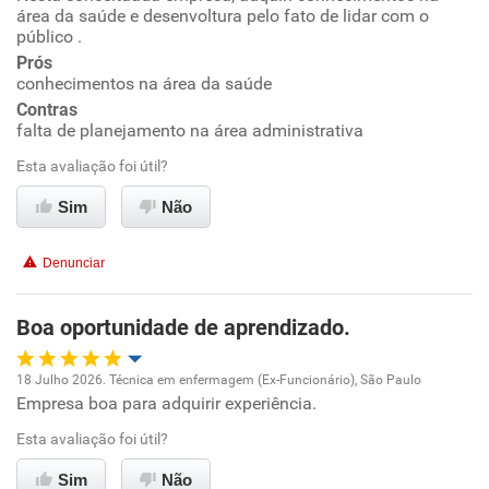
área da saúde e desenvoltura pelo fato de lidar com o
público .
Benefícios
Ambiente de trabalho
Prós
conhecimentos na área da saúde
Recomenda esta empresa
Conciliação com a vida familiar
Contras
Recomenda a diretoria
falta de planejamento na área administrativa
Benefícios
Esta avaliação foi útil?
Sim
Não
Recomenda esta empresa
Denunciar
Boa oportunidade de aprendizado.
18 Julho 2026. Técnica em enfermagem (Ex-Funcionário), São Paulo
Empresa boa para adquirir experiência.
Oportunidade de promoção
Esta avaliação foi útil?
Ambiente de trabalho
Sim
Não