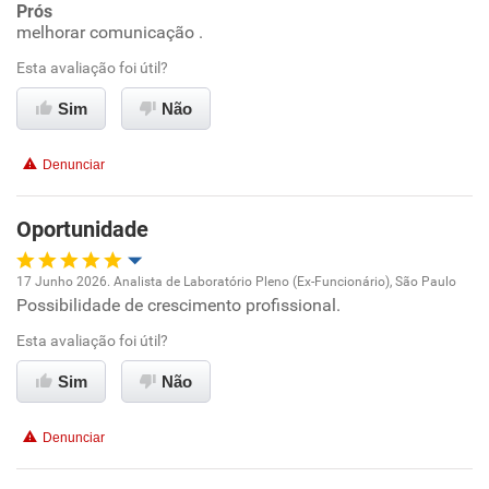
Prós
melhorar comunicação .
Ambiente de trabalho
Esta avaliação foi útil?
Conciliação com a vida familiar
Sim
Não
Benefícios
Denunciar
Recomenda esta empresa
Oportunidade
Não recomenda a diretoria
17 Junho 2026. Analista de Laboratório Pleno (Ex-Funcionário), São Paulo
Possibilidade de crescimento profissional.
Oportunidade de promoção
Esta avaliação foi útil?
Ambiente de trabalho
Sim
Não
Conciliação com a vida familiar
Denunciar
Benefícios