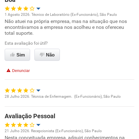
1 Agosto 2026. Técnico de Laboratório (Ex-Funcionário), São Paulo
Não atuei na própria empresa, mas na situação que nos
Oportunidade de promoção
encontrávamos a empresa nos acolheu e nos ofereceu
total suporte.
Ambiente de trabalho
Esta avaliação foi útil?
Conciliação com a vida familiar
Sim
Não
Benefícios
Denunciar
Recomenda esta empresa
Recomenda a diretoria
28 Julho 2026. Técnica de Enfermagem. (Ex-Funcionário), São Paulo
Oportunidade de promoção
Avaliação Pessoal
Ambiente de trabalho
21 Julho 2026. Recepcionista (Ex-Funcionário), São Paulo
Conciliação com a vida familiar
Nesta conceituada empresa, adquiri conhecimentos na
Oportunidade de promoção