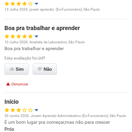
Recomenda esta empresa
13 Julho 2026. jovem aprendiz (Ex-Funcionário), São Paulo
Recomenda a diretoria
Oportunidade de promoção
Boa pra trabalhar e aprender
Ambiente de trabalho
10 Julho 2026. Analista de Laboratório, São Paulo
Conciliação com a vida familiar
Boa pra trabalhar e aprender
Oportunidade de promoção
Esta avaliação foi útil?
Benefícios
Ambiente de trabalho
Sim
Não
Recomenda esta empresa
Conciliação com a vida familiar
Recomenda a diretoria
Denunciar
Benefícios
Início
Recomenda esta empresa
30 Junho 2026. Jovem Aprendiz Administrativo (Ex-Funcionário), São Paulo
Recomenda a diretoria
É um bom lugar pra começar,mas não para crescer
Oportunidade de promoção
Prós