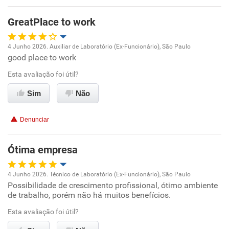
GreatPlace to work
4 Junho 2026. Auxiliar de Laboratório (Ex-Funcionário), São Paulo
good place to work
Oportunidade de promoção
Esta avaliação foi útil?
Ambiente de trabalho
Sim
Não
Conciliação com a vida familiar
Denunciar
Benefícios
Ótima empresa
Recomenda esta empresa
4 Junho 2026. Técnico de Laboratório (Ex-Funcionário), São Paulo
Recomenda a diretoria
Possibilidade de crescimento profissional, ótimo ambiente
Oportunidade de promoção
de trabalho, porém não há muitos benefícios.
Ambiente de trabalho
Esta avaliação foi útil?