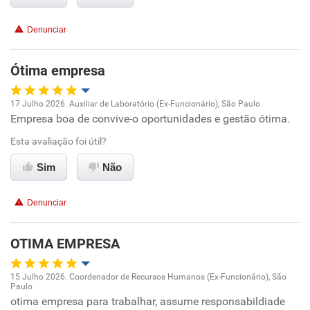
Conciliação com a vida familiar
Denunciar
Benefícios
Ótima empresa
Recomenda esta empresa
17 Julho 2026. Auxiliar de Laboratório (Ex-Funcionário), São Paulo
Recomenda a diretoria
Empresa boa de convive-o oportunidades e gestão ótima.
Oportunidade de promoção
Esta avaliação foi útil?
Ambiente de trabalho
Sim
Não
Conciliação com a vida familiar
Denunciar
Benefícios
OTIMA EMPRESA
Recomenda esta empresa
15 Julho 2026. Coordenador de Recursos Humanos (Ex-Funcionário), São
Recomenda a diretoria
Paulo
Oportunidade de promoção
otima empresa para trabalhar, assume responsabildiade