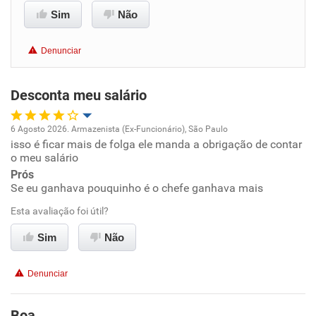
Sim
Não
Benefícios
Denunciar
Não recomenda esta empresa
Desconta meu salário
Não recomenda a diretoria
6 Agosto 2026. Armazenista (Ex-Funcionário), São Paulo
isso é ficar mais de folga ele manda a obrigação de contar
Oportunidade de promoção
o meu salário
Prós
Ambiente de trabalho
Se eu ganhava pouquinho é o chefe ganhava mais
Esta avaliação foi útil?
Conciliação com a vida familiar
Sim
Não
Benefícios
Denunciar
Não recomenda esta empresa
Recomenda a diretoria
Boa