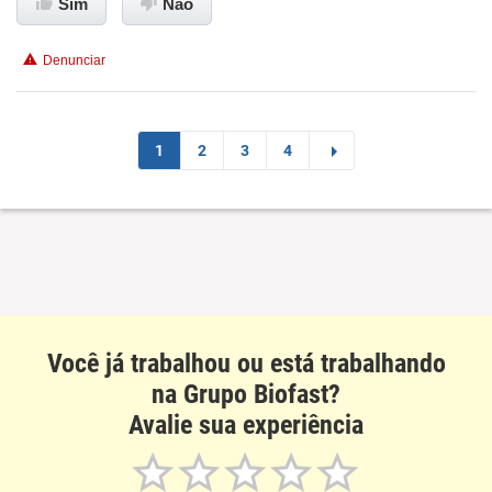
Sim
Não
Conciliação com a vida familiar
Denunciar
Benefícios
Recomenda esta empresa
1
2
3
4
Você já trabalhou ou está trabalhando
na Grupo Biofast?
Avalie sua experiência