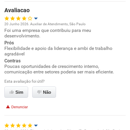
Benefícios
Avaliacao
Recomenda esta empresa
20 Junho 2026. Auxiliar de Atendimento, São Paulo
Recomenda a diretoria
Foi uma empresa que contribuiu para meu
Oportunidade de promoção
desenvolvimento.
Prós
Ambiente de trabalho
Flexibilidade e apoio da liderança e ambi de trabalho
agradável
Conciliação com a vida familiar
Contras
Poucas oportunidades de crescimento interno,
comunicação entre setores poderia ser mais eficiente.
Benefícios
Esta avaliação foi útil?
Não recomenda esta empresa
Sim
Não
Não recomenda a diretoria
Denunciar