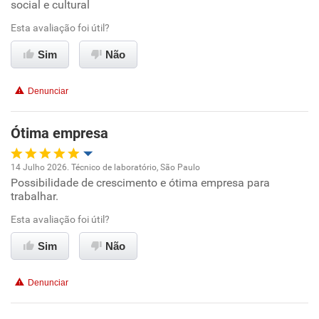
social e cultural
Ambiente de trabalho
Esta avaliação foi útil?
Conciliação com a vida familiar
Sim
Não
Benefícios
Denunciar
Recomenda esta empresa
Ótima empresa
Recomenda a diretoria
14 Julho 2026. Técnico de laboratório, São Paulo
Possibilidade de crescimento e ótima empresa para
Oportunidade de promoção
trabalhar.
Ambiente de trabalho
Esta avaliação foi útil?
Sim
Não
Conciliação com a vida familiar
Denunciar
Benefícios