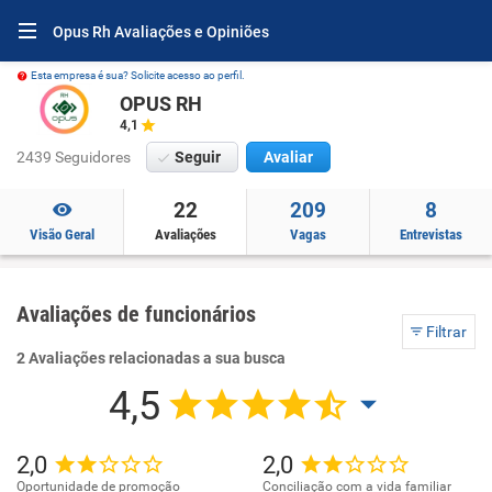
Opus Rh Avaliações e Opiniões
Esta empresa é sua? Solicite acesso ao perfil.
OPUS RH
4,1
2439 Seguidores
Seguir
Avaliar
22
209
8
Visão Geral
Avaliações
Vagas
Entrevistas
Avaliações de funcionários
Filtrar
2 Avaliações relacionadas a sua busca
4,5
2,0
2,0
Oportunidade de promoção
Conciliação com a vida familiar