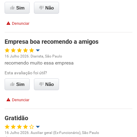
Ambiente de trabalho
Sim
Não
Conciliação com a vida familiar
Denunciar
Benefícios
Empresa boa recomendo a amigos
Recomenda esta empresa
16 Julho 2026. Diarista, São Paulo
Recomenda a diretoria
recomendo muito essa empresa
Oportunidade de promoção
Esta avaliação foi útil?
Ambiente de trabalho
Sim
Não
Conciliação com a vida familiar
Denunciar
Benefícios
Gratidão
Recomenda esta empresa
16 Julho 2026. Auxiliar geral (Ex-Funcionário), São Paulo
Recomenda a diretoria