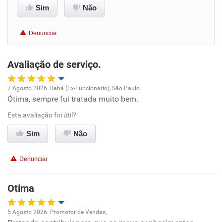
Sim
Não
Benefícios
Denunciar
Recomenda esta empresa
Recomenda a diretoria
Avaliação de serviço.
7 Agosto 2026. Babá (Ex-Funcionário), São Paulo
Ótima, sempre fui tratada muito bem.
Oportunidade de promoção
Esta avaliação foi útil?
Ambiente de trabalho
Sim
Não
Conciliação com a vida familiar
Denunciar
Benefícios
Otima
Recomenda esta empresa
5 Agosto 2026. Promotor de Vendas,
Não recomenda a diretoria