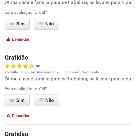
Ótima casa e família para se trabalhar, os levarei para vida.
Oportunidade de promoção
Esta avaliação foi útil?
Ambiente de trabalho
Sim
Não
Conciliação com a vida familiar
Denunciar
Benefícios
Gratidão
Recomenda esta empresa
16 Julho 2026. Auxiliar geral (Ex-Funcionário), São Paulo
Recomenda a diretoria
Ótima casa e família para se trabalhar, os levarei para vida.
Oportunidade de promoção
Esta avaliação foi útil?
Ambiente de trabalho
Sim
Não
Conciliação com a vida familiar
Denunciar
Benefícios
Gratidão