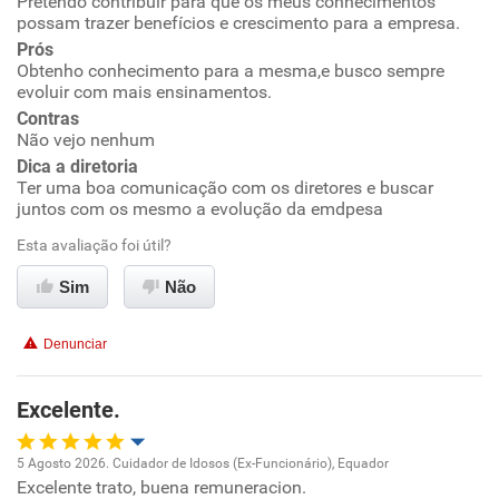
Pretendo contribuir para que os meus conhecimentos
Oportunidade de promoção
possam trazer benefícios e crescimento para a empresa.
Prós
Ambiente de trabalho
Obtenho conhecimento para a mesma,e busco sempre
evoluir com mais ensinamentos.
Conciliação com a vida familiar
Contras
Não vejo nenhum
Dica a diretoria
Benefícios
Ter uma boa comunicação com os diretores e buscar
juntos com os mesmo a evolução da emdpesa
Recomenda esta empresa
Esta avaliação foi útil?
Recomenda a diretoria
Sim
Não
Denunciar
Excelente.
5 Agosto 2026. Cuidador de Idosos (Ex-Funcionário), Equador
Excelente trato, buena remuneracion.
Oportunidade de promoção