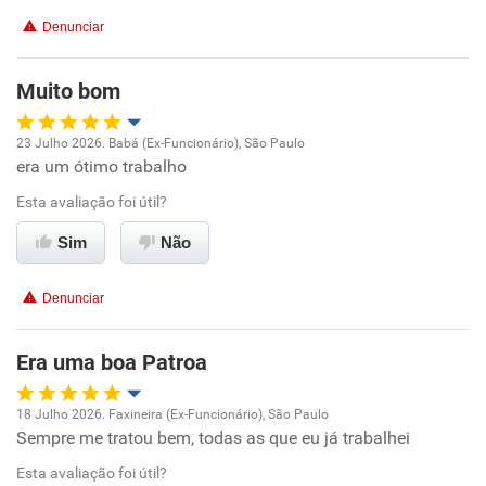
Denunciar
Muito bom
23 Julho 2026. Babá (Ex-Funcionário), São Paulo
era um ótimo trabalho
Oportunidade de promoção
Esta avaliação foi útil?
Ambiente de trabalho
Sim
Não
Conciliação com a vida familiar
Denunciar
Benefícios
Era uma boa Patroa
Recomenda esta empresa
18 Julho 2026. Faxineira (Ex-Funcionário), São Paulo
Recomenda a diretoria
Sempre me tratou bem, todas as que eu já trabalhei
Oportunidade de promoção
Esta avaliação foi útil?