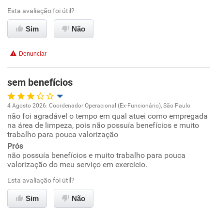
Esta avaliação foi útil?
Ambiente de trabalho
Sim
Não
Conciliação com a vida familiar
Denunciar
Benefícios
sem benefícios
Recomenda esta empresa
4 Agosto 2026. Coordenador Operacional (Ex-Funcionário), São Paulo
Recomenda a diretoria
não foi agradável o tempo em qual atuei como empregada
Oportunidade de promoção
na área de limpeza, pois não possuía benefícios e muito
trabalho para pouca valorização
Ambiente de trabalho
Prós
não possuía benefícios e muito trabalho para pouca
valorização do meu serviço em exercício.
Conciliação com a vida familiar
Esta avaliação foi útil?
Benefícios
Sim
Não
Não recomenda esta empresa