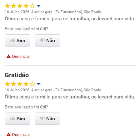
Recomenda esta empresa
16 Julho 2026. Auxiliar geral (Ex-Funcionário), São Paulo
Recomenda a diretoria
Ótima casa e família para se trabalhar, os levarei para vida.
Oportunidade de promoção
Esta avaliação foi útil?
Ambiente de trabalho
Sim
Não
Conciliação com a vida familiar
Denunciar
Benefícios
Gratidão
Recomenda esta empresa
16 Julho 2026. Auxiliar geral (Ex-Funcionário), São Paulo
Recomenda a diretoria
Ótima casa e família para se trabalhar, os levarei para vida.
Oportunidade de promoção
Esta avaliação foi útil?
Ambiente de trabalho
Sim
Não
Conciliação com a vida familiar
Denunciar