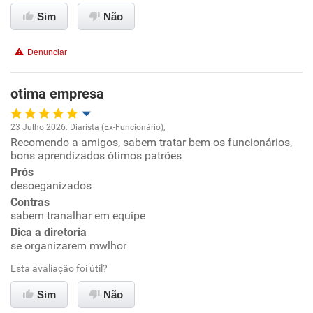
Sim
Não
Conciliação com a vida familiar
Denunciar
Benefícios
otima empresa
Recomenda esta empresa
Não recomenda a diretoria
23 Julho 2026. Diarista (Ex-Funcionário),
Recomendo a amigos, sabem tratar bem os funcionários,
Oportunidade de promoção
bons aprendizados ótimos patrões
Prós
Ambiente de trabalho
desoeganizados
Contras
Conciliação com a vida familiar
sabem tranalhar em equipe
Dica a diretoria
se organizarem mwlhor
Benefícios
Esta avaliação foi útil?
Recomenda esta empresa
Sim
Não
Recomenda a diretoria