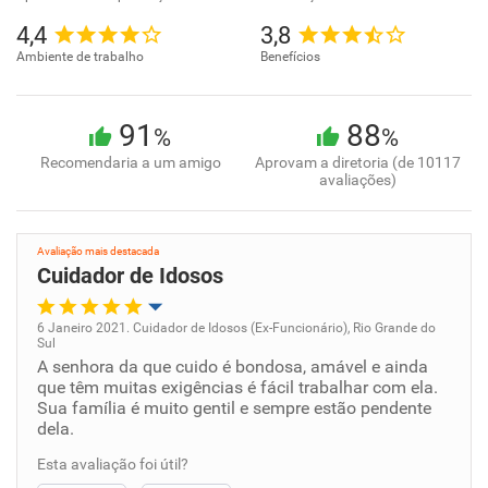
4,4
3,8
Ambiente de trabalho
Benefícios
91
88
%
%
Recomendaria a um amigo
Aprovam a diretoria (de 10117
avaliações)
Avaliação mais destacada
Cuidador de Idosos
6 Janeiro 2021. Cuidador de Idosos (Ex-Funcionário), Rio Grande do
Sul
Oportunidade de promoção
A senhora da que cuido é bondosa, amável e ainda
que têm muitas exigências é fácil trabalhar com ela.
Sua família é muito gentil e sempre estão pendente
Ambiente de trabalho
dela.
Conciliação com a vida familiar
Esta avaliação foi útil?