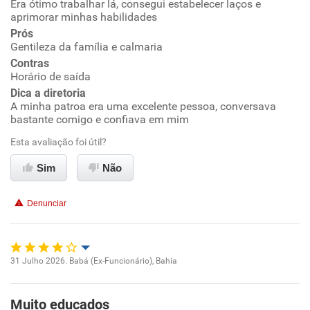
Era ótimo trabalhar lá, consegui estabelecer laços e
Oportunidade de promoção
aprimorar minhas habilidades
Prós
Ambiente de trabalho
Gentileza da família e calmaria
Contras
Conciliação com a vida familiar
Horário de saída
Dica a diretoria
A minha patroa era uma excelente pessoa, conversava
Benefícios
bastante comigo e confiava em mim
Esta avaliação foi útil?
Recomenda esta empresa
Recomenda a diretoria
Sim
Não
Denunciar
31 Julho 2026. Babá (Ex-Funcionário), Bahia
Oportunidade de promoção
Muito educados