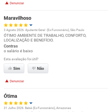
Denunciar
Não recomenda a diretoria
Maravilhoso
3 Agosto 2026. Ajudante Geral (Ex-Funcionário), São Paulo
ÓTIMO AMBIENTE DE TRABALHO, CONFORTO,
Oportunidade de promoção
LOCALIZAÇÃO E BENEFÍCIO.
Contras
Ambiente de trabalho
o salário é baixo
Esta avaliação foi útil?
Conciliação com a vida familiar
Sim
Não
Benefícios
Denunciar
Recomenda esta empresa
Recomenda a diretoria
Ótima
31 Julho 2026. Babá (Ex-Funcionário), Amazonas