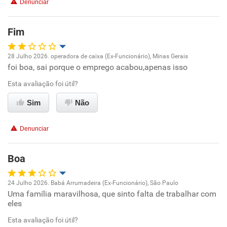
Denunciar
Benefícios
Fim
Recomenda esta empresa
Recomenda a diretoria
28 Julho 2026. operadora de caixa (Ex-Funcionário), Minas Gerais
foi boa, sai porque o emprego acabou,apenas isso
Oportunidade de promoção
Esta avaliação foi útil?
Ambiente de trabalho
Sim
Não
Conciliação com a vida familiar
Denunciar
Benefícios
Boa
Recomenda esta empresa
24 Julho 2026. Babá Arrumadeira (Ex-Funcionário), São Paulo
Não recomenda a diretoria
Uma família maravilhosa, que sinto falta de trabalhar com
Oportunidade de promoção
eles
Ambiente de trabalho
Esta avaliação foi útil?