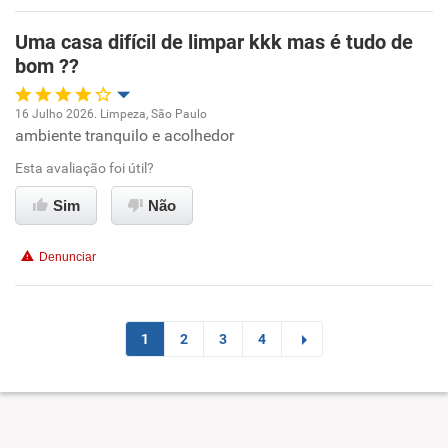
Benefícios
Uma casa difícil de limpar kkk mas é tudo de
bom ??
Recomenda esta empresa
Recomenda a diretoria
16 Julho 2026. Limpeza, São Paulo
ambiente tranquilo e acolhedor
Oportunidade de promoção
Esta avaliação foi útil?
Ambiente de trabalho
Sim
Não
Conciliação com a vida familiar
Denunciar
Benefícios
Recomenda esta empresa
1
2
3
4