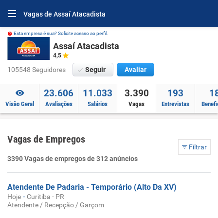
Vagas de Assaí Atacadista
Esta empresa é sua? Solicite acesso ao perfil.
Assaí Atacadista
4,5
105548 Seguidores
Seguir
Avaliar
23.606
11.033
3.390
193
1
Visão Geral
Avaliações
Salários
Vagas
Entrevistas
Benefi
Vagas de Empregos
Filtrar
3390 Vagas de empregos de 312 anúncios
Atendente De Padaria - Temporário (Alto Da XV)
-
Hoje
Curitiba - PR
Atendente / Recepção / Garçom