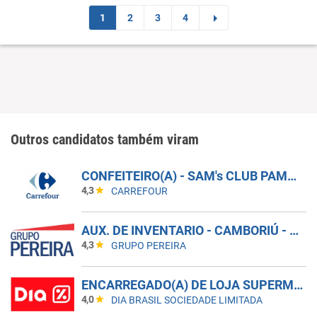
1
2
3
4
Outros candidatos também viram
CONFEITEIRO(A) - SAM's CLUB PAMPULHA
4,3
CARREFOUR
AUX. DE INVENTARIO - CAMBORIÚ - SC
4,3
GRUPO PEREIRA
ENCARREGADO(A) DE LOJA SUPERMERCADO - VILA OLÍMPIA ZONA SUL - SP
4,0
DIA BRASIL SOCIEDADE LIMITADA