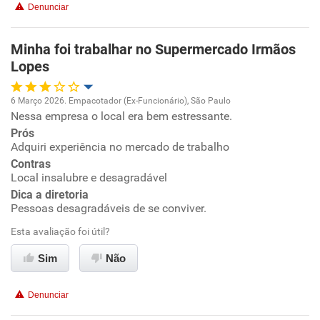
Denunciar
Benefícios
Minha foi trabalhar no Supermercado Irmãos
Lopes
Recomenda esta empresa
Recomenda a diretoria
6 Março 2026. Empacotador (Ex-Funcionário), São Paulo
Nessa empresa o local era bem estressante.
Oportunidade de promoção
Prós
Adquiri experiência no mercado de trabalho
Ambiente de trabalho
Contras
Local insalubre e desagradável
Conciliação com a vida familiar
Dica a diretoria
Pessoas desagradáveis de se conviver.
Benefícios
Esta avaliação foi útil?
Sim
Não
Não recomenda esta empresa
Não recomenda a diretoria
Denunciar