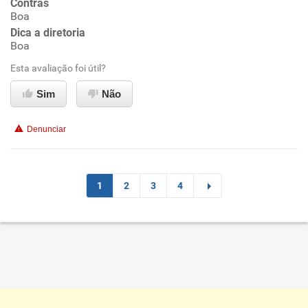
Contras
Boa
Conciliação com a vida familiar
Dica a diretoria
Boa
Benefícios
Esta avaliação foi útil?
Sim
Não
Recomenda esta empresa
Recomenda a diretoria
Denunciar
1
2
3
4