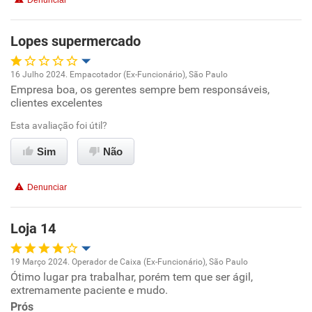
Denunciar
Benefícios
Lopes supermercado
Recomenda esta empresa
16 Julho 2024. Empacotador (Ex-Funcionário), São Paulo
Empresa boa, os gerentes sempre bem responsáveis,
Oportunidade de promoção
clientes excelentes
Ambiente de trabalho
Esta avaliação foi útil?
Sim
Não
Conciliação com a vida familiar
Denunciar
Benefícios
Loja 14
Não recomenda esta empresa
Recomenda a diretoria
19 Março 2024. Operador de Caixa (Ex-Funcionário), São Paulo
Ótimo lugar pra trabalhar, porém tem que ser ágil,
Oportunidade de promoção
extremamente paciente e mudo.
Prós