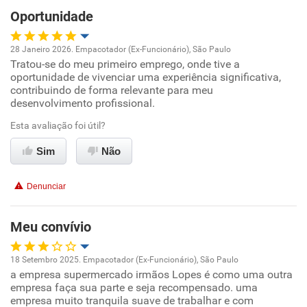
Oportunidade
28 Janeiro 2026. Empacotador (Ex-Funcionário), São Paulo
Tratou-se do meu primeiro emprego, onde tive a
Oportunidade de promoção
oportunidade de vivenciar uma experiência significativa,
contribuindo de forma relevante para meu
Ambiente de trabalho
desenvolvimento profissional.
Esta avaliação foi útil?
Conciliação com a vida familiar
Sim
Não
Benefícios
Denunciar
Recomenda esta empresa
Recomenda a diretoria
Meu convívio
18 Setembro 2025. Empacotador (Ex-Funcionário), São Paulo
a empresa supermercado irmãos Lopes é como uma outra
Oportunidade de promoção
empresa faça sua parte e seja recompensado. uma
empresa muito tranquila suave de trabalhar e com