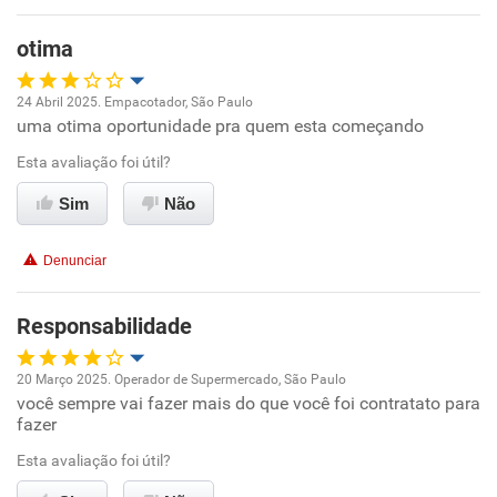
Benefícios
otima
Não recomenda esta empresa
24 Abril 2025. Empacotador, São Paulo
Não recomenda a diretoria
uma otima oportunidade pra quem esta começando
Oportunidade de promoção
Esta avaliação foi útil?
Ambiente de trabalho
Sim
Não
Conciliação com a vida familiar
Denunciar
Benefícios
Responsabilidade
Não recomenda esta empresa
20 Março 2025. Operador de Supermercado, São Paulo
você sempre vai fazer mais do que você foi contratato para
Oportunidade de promoção
fazer
Ambiente de trabalho
Esta avaliação foi útil?