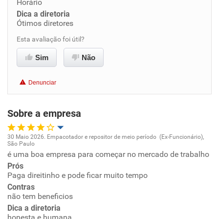
Conciliação com a vida familiar
Horário
Dica a diretoria
Ótimos diretores
Benefícios
Esta avaliação foi útil?
Recomenda esta empresa
Sim
Não
Recomenda a diretoria
Denunciar
Sobre a empresa
30 Maio 2026. Empacotador e repositor de meio período (Ex-Funcionário),
São Paulo
Oportunidade de promoção
é uma boa empresa para começar no mercado de trabalho
Prós
Ambiente de trabalho
Paga direitinho e pode ficar muito tempo
Contras
não tem beneficios
Conciliação com a vida familiar
Dica a diretoria
honesta e humana