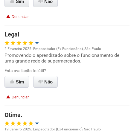
Sim
Não
Conciliação com a vida familiar
Denunciar
Benefícios
Legal
Não recomenda esta empresa
Não recomenda a diretoria
2 Fevereiro 2025. Empacotador (Ex-Funcionário), São Paulo
Promovendo o aprendizado sobre o funcionamento de
Oportunidade de promoção
uma grande rede de supermercados.
Ambiente de trabalho
Esta avaliação foi útil?
Sim
Não
Conciliação com a vida familiar
Denunciar
Benefícios
Otima.
Recomenda esta empresa
Recomenda a diretoria
19 Janeiro 2025. Empacotador (Ex-Funcionário), São Paulo