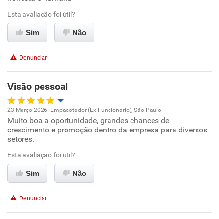
Benefícios
Esta avaliação foi útil?
Recomenda esta empresa
Sim
Não
Recomenda a diretoria
Denunciar
Visão pessoal
23 Março 2026. Empacotador (Ex-Funcionário), São Paulo
Muito boa a oportunidade, grandes chances de
Oportunidade de promoção
crescimento e promoção dentro da empresa para diversos
setores.
Ambiente de trabalho
Esta avaliação foi útil?
Conciliação com a vida familiar
Sim
Não
Benefícios
Denunciar