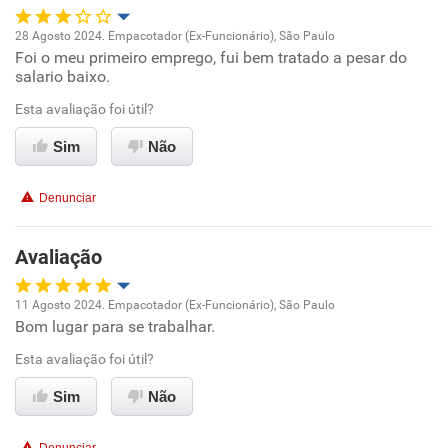
Recomenda esta empresa
28 Agosto 2024. Empacotador (Ex-Funcionário), São Paulo
Recomenda a diretoria
Foi o meu primeiro emprego, fui bem tratado a pesar do
Oportunidade de promoção
salario baixo.
Ambiente de trabalho
Esta avaliação foi útil?
Sim
Não
Conciliação com a vida familiar
Denunciar
Benefícios
Avaliação
Não recomenda esta empresa
Não recomenda a diretoria
11 Agosto 2024. Empacotador (Ex-Funcionário), São Paulo
Bom lugar para se trabalhar.
Oportunidade de promoção
Esta avaliação foi útil?
Ambiente de trabalho
Sim
Não
Conciliação com a vida familiar