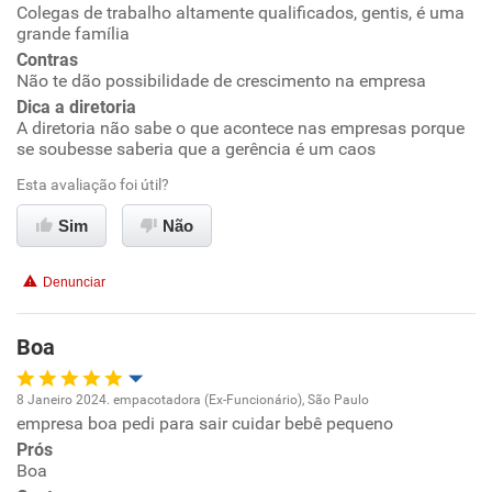
Ambiente de trabalho
Colegas de trabalho altamente qualificados, gentis, é uma
grande família
Conciliação com a vida familiar
Contras
Não te dão possibilidade de crescimento na empresa
Dica a diretoria
Benefícios
A diretoria não sabe o que acontece nas empresas porque
se soubesse saberia que a gerência é um caos
Recomenda esta empresa
Esta avaliação foi útil?
Não recomenda a diretoria
Sim
Não
Denunciar
Boa
8 Janeiro 2024. empacotadora (Ex-Funcionário), São Paulo
empresa boa pedi para sair cuidar bebê pequeno
Oportunidade de promoção
Prós
Boa
Ambiente de trabalho