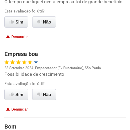
O tempo que fiquei nesta empresa foi de grande benefício.
Oportunidade de promoção
Esta avaliação foi útil?
Ambiente de trabalho
Sim
Não
Conciliação com a vida familiar
Denunciar
Benefícios
Empresa boa
Recomenda esta empresa
28 Setembro 2024. Empacotador (Ex-Funcionário), São Paulo
Não recomenda a diretoria
Possibilidade de crescimento
Oportunidade de promoção
Esta avaliação foi útil?
Ambiente de trabalho
Sim
Não
Conciliação com a vida familiar
Denunciar
Benefícios
Bom