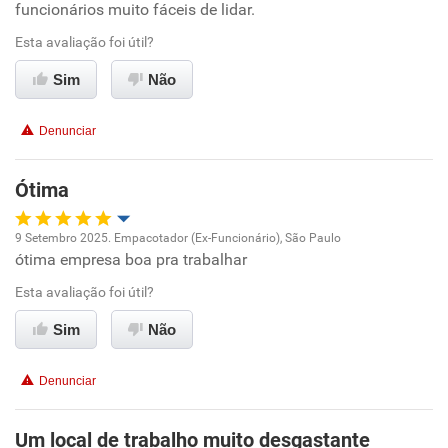
Ambiente de trabalho
funcionários muito fáceis de lidar.
Esta avaliação foi útil?
Conciliação com a vida familiar
Sim
Não
Benefícios
Denunciar
Recomenda esta empresa
Ótima
9 Setembro 2025. Empacotador (Ex-Funcionário), São Paulo
ótima empresa boa pra trabalhar
Oportunidade de promoção
Esta avaliação foi útil?
Ambiente de trabalho
Sim
Não
Conciliação com a vida familiar
Denunciar
Benefícios
Um local de trabalho muito desgastante