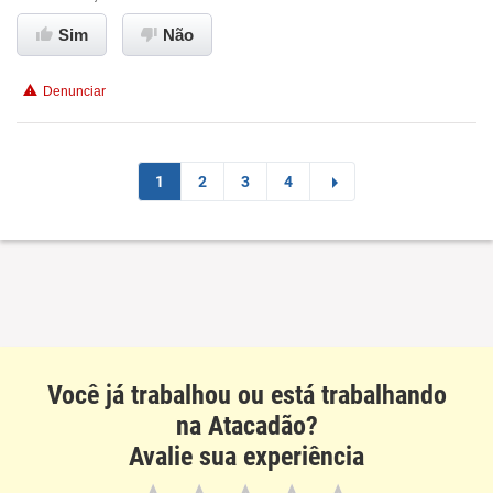
Benefícios
Sim
Não
Não recomenda esta empresa
Denunciar
Não recomenda a diretoria
1
2
3
4
Você já trabalhou ou está trabalhando
na Atacadão?
Avalie sua experiência