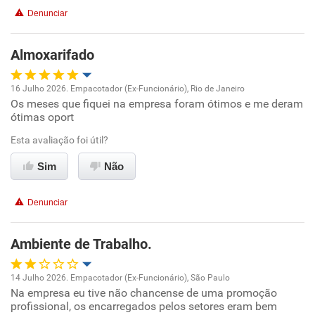
Denunciar
Benefícios
Almoxarifado
Não recomenda esta empresa
Recomenda a diretoria
16 Julho 2026. Empacotador (Ex-Funcionário), Rio de Janeiro
Os meses que fiquei na empresa foram ótimos e me deram
Oportunidade de promoção
ótimas oport
Ambiente de trabalho
Esta avaliação foi útil?
Sim
Não
Conciliação com a vida familiar
Denunciar
Benefícios
Ambiente de Trabalho.
Recomenda esta empresa
Recomenda a diretoria
14 Julho 2026. Empacotador (Ex-Funcionário), São Paulo
Na empresa eu tive não chancense de uma promoção
Oportunidade de promoção
profissional, os encarregados pelos setores eram bem