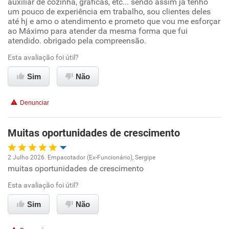
auxiliar de cozinha, gráficas, etc... sendo assim já tenho
Ambiente de trabalho
um pouco de experiência em trabalho, sou clientes deles
até hj e amo o atendimento e prometo que vou me esforçar
ao Máximo para atender da mesma forma que fui
Conciliação com a vida familiar
atendido. obrigado pela compreensão.
Esta avaliação foi útil?
Benefícios
Sim
Não
Recomenda esta empresa
Recomenda a diretoria
Denunciar
Muitas oportunidades de crescimento
2 Julho 2026. Empacotador (Ex-Funcionário), Sergipe
muitas oportunidades de crescimento
Oportunidade de promoção
Esta avaliação foi útil?
Ambiente de trabalho
Sim
Não
Conciliação com a vida familiar