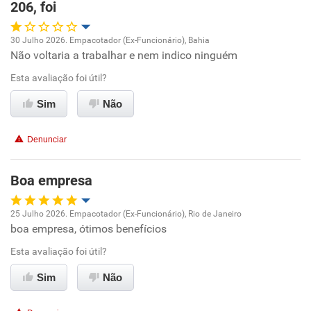
206, foi
30 Julho 2026. Empacotador (Ex-Funcionário), Bahia
Não voltaria a trabalhar e nem indico ninguém
Oportunidade de promoção
Esta avaliação foi útil?
Ambiente de trabalho
Sim
Não
Conciliação com a vida familiar
Denunciar
Benefícios
Boa empresa
Não recomenda esta empresa
25 Julho 2026. Empacotador (Ex-Funcionário), Rio de Janeiro
Não recomenda a diretoria
boa empresa, ótimos benefícios
Oportunidade de promoção
Esta avaliação foi útil?
Ambiente de trabalho
Sim
Não
Conciliação com a vida familiar