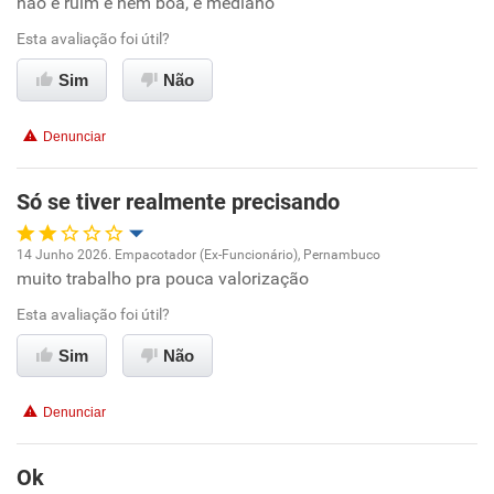
não é ruim e nem boa, é mediano
Oportunidade de promoção
Esta avaliação foi útil?
Ambiente de trabalho
Sim
Não
Conciliação com a vida familiar
Denunciar
Benefícios
Só se tiver realmente precisando
Não recomenda esta empresa
14 Junho 2026. Empacotador (Ex-Funcionário), Pernambuco
Recomenda a diretoria
muito trabalho pra pouca valorização
Oportunidade de promoção
Esta avaliação foi útil?
Ambiente de trabalho
Sim
Não
Conciliação com a vida familiar
Denunciar
Benefícios
Ok