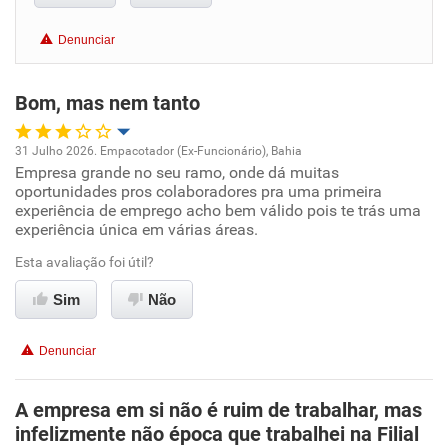
Conciliação com a vida familiar
Denunciar
Benefícios
Bom, mas nem tanto
Recomenda esta empresa
Recomenda a diretoria
31 Julho 2026. Empacotador (Ex-Funcionário), Bahia
Empresa grande no seu ramo, onde dá muitas
Oportunidade de promoção
oportunidades pros colaboradores pra uma primeira
experiência de emprego acho bem válido pois te trás uma
Ambiente de trabalho
experiência única em várias áreas.
Esta avaliação foi útil?
Conciliação com a vida familiar
Sim
Não
Benefícios
Denunciar
Não recomenda esta empresa
Recomenda a diretoria
A empresa em si não é ruim de trabalhar, mas
infelizmente não época que trabalhei na Filial