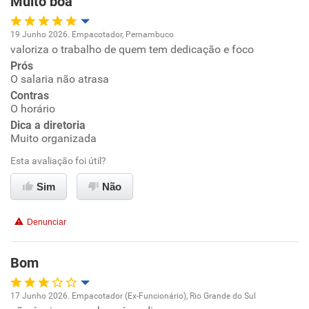
Muito boa
Recomenda a diretoria
19 Junho 2026. Empacotador, Pernambuco
valoriza o trabalho de quem tem dedicação e foco
Oportunidade de promoção
Prós
O salaria não atrasa
Ambiente de trabalho
Contras
O horário
Conciliação com a vida familiar
Dica a diretoria
Muito organizada
Benefícios
Esta avaliação foi útil?
Sim
Não
Recomenda esta empresa
Recomenda a diretoria
Denunciar
Bom
17 Junho 2026. Empacotador (Ex-Funcionário), Rio Grande do Sul