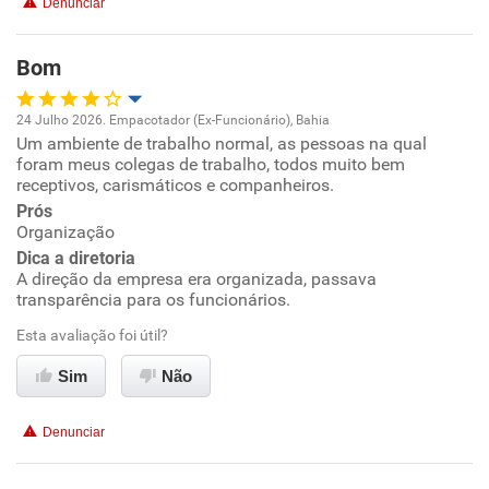
Denunciar
Benefícios
Bom
Recomenda esta empresa
24 Julho 2026. Empacotador (Ex-Funcionário), Bahia
Um ambiente de trabalho normal, as pessoas na qual
Oportunidade de promoção
foram meus colegas de trabalho, todos muito bem
receptivos, carismáticos e companheiros.
Ambiente de trabalho
Prós
Organização
Conciliação com a vida familiar
Dica a diretoria
A direção da empresa era organizada, passava
transparência para os funcionários.
Benefícios
Esta avaliação foi útil?
Recomenda esta empresa
Sim
Não
Recomenda a diretoria
Denunciar