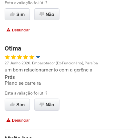
Esta avaliação foi útil?
Ambiente de trabalho
Sim
Não
Conciliação com a vida familiar
Denunciar
Benefícios
Otima
Recomenda esta empresa
27 Junho 2026. Empacotador (Ex-Funcionário), Paraíba
Recomenda a diretoria
um bom relacionamento com a gerência
Oportunidade de promoção
Prós
Plano se carreira
Ambiente de trabalho
Esta avaliação foi útil?
Conciliação com a vida familiar
Sim
Não
Benefícios
Denunciar
Recomenda esta empresa