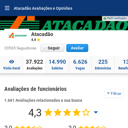
Atacadão Avaliações e Opiniões
Perfil verificado
Atacadão
4,4
33565 Seguidores
Seguir
Avaliar
37.922
14.990
6.626
225
1
Visão Geral
Avaliações
Salários
Vagas
Entrevistas
Benefi
Avaliações de funcionários
Filtrar
1.661 Avaliações relacionadas a sua busca
4,3