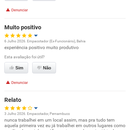
Conciliação com a vida familiar
Denunciar
Benefícios
Muito positivo
Não recomenda esta empresa
6 Julho 2026. Empacotador (Ex-Funcionário), Bahia
Não recomenda a diretoria
experiência positivo muito produtivo
Oportunidade de promoção
Esta avaliação foi útil?
Ambiente de trabalho
Sim
Não
Conciliação com a vida familiar
Denunciar
Benefícios
Relato
Recomenda esta empresa
3 Julho 2026. Empacotador, Pernambuco
Recomenda a diretoria
nunca trabalhei em um local assim, mas pra tudo tem
Oportunidade de promoção
aquela primeira vez eu já trabalhei em outros lugares como