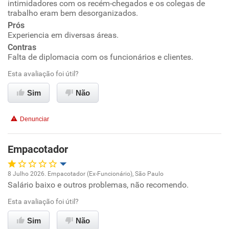
intimidadores com os recém-chegados e os colegas de
Ambiente de trabalho
trabalho eram bem desorganizados.
Prós
Experiencia em diversas áreas.
Conciliação com a vida familiar
Contras
Falta de diplomacia com os funcionários e clientes.
Benefícios
Esta avaliação foi útil?
Não recomenda esta empresa
Sim
Não
Denunciar
Empacotador
8 Julho 2026. Empacotador (Ex-Funcionário), São Paulo
Salário baixo e outros problemas, não recomendo.
Oportunidade de promoção
Esta avaliação foi útil?
Ambiente de trabalho
Sim
Não