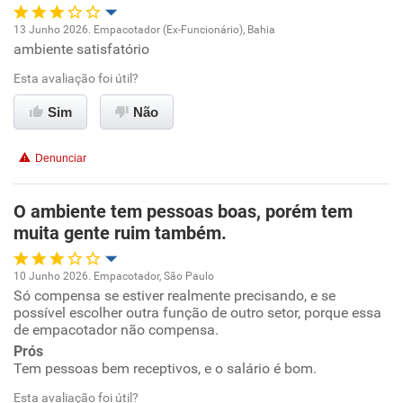
Não recomenda esta empresa
13 Junho 2026. Empacotador (Ex-Funcionário), Bahia
Não recomenda a diretoria
ambiente satisfatório
Oportunidade de promoção
Esta avaliação foi útil?
Ambiente de trabalho
Sim
Não
Conciliação com a vida familiar
Denunciar
Benefícios
O ambiente tem pessoas boas, porém tem
muita gente ruim também.
Recomenda esta empresa
Recomenda a diretoria
10 Junho 2026. Empacotador, São Paulo
Só compensa se estiver realmente precisando, e se
Oportunidade de promoção
possível escolher outra função de outro setor, porque essa
de empacotador não compensa.
Ambiente de trabalho
Prós
Tem pessoas bem receptivos, e o salário é bom.
Conciliação com a vida familiar
Esta avaliação foi útil?