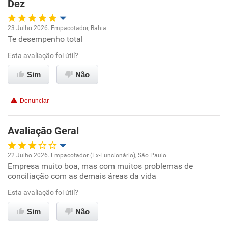
Dez
23 Julho 2026. Empacotador, Bahia
Te desempenho total
Oportunidade de promoção
Esta avaliação foi útil?
Ambiente de trabalho
Sim
Não
Conciliação com a vida familiar
Denunciar
Benefícios
Avaliação Geral
Recomenda esta empresa
22 Julho 2026. Empacotador (Ex-Funcionário), São Paulo
Recomenda a diretoria
Empresa muito boa, mas com muitos problemas de
Oportunidade de promoção
conciliação com as demais áreas da vida
Ambiente de trabalho
Esta avaliação foi útil?
Sim
Não
Conciliação com a vida familiar