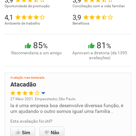
3,9
3,9
Oportunidade de promoção
Conciliação com a vida familiar
4,1
3,9
Ambiente de trabalho
Benefícios
85
81
%
%
Recomendaria a um amigo
Aprovam a diretoria (de 1395
avaliações)
Avaliação mais destacada
Atacadão
27 Maio 2021. Empacotador, São Paulo
la é uma empresa boa desenvolve diversas função, é
Oportunidade de promoção
um ajudando o outro somos igual uma família .
Ambiente de trabalho
Esta avaliação foi útil?
Sim
Não