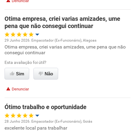
Denunciar
Benefícios
Otima empresa, criei varias amizades, ume
pena que não consegui continuar
Recomenda esta empresa
Recomenda a diretoria
29 Junho 2026. Empacotador (Ex-Funcionário), Alagoas
Otima empresa, criei varias amizades, ume pena que não
Oportunidade de promoção
consegui continuar
Ambiente de trabalho
Esta avaliação foi útil?
Sim
Não
Conciliação com a vida familiar
Denunciar
Benefícios
Ótimo trabalho e oportunidade
Recomenda esta empresa
Recomenda a diretoria
28 Junho 2026. Empacotador (Ex-Funcionário), Goiás
excelente local para trabalhar
Oportunidade de promoção