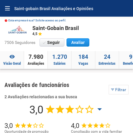
Saint-gobain Brasil Avaliações e Opiniões
Esta empresa é sua? Solicite acesso ao perfil.
Saint-Gobain Brasil
4,5
7506 Seguidores
Seguir
Avaliar
7.980
1.270
184
24
9
Visão Geral
Avaliações
Salários
Vagas
Entrevistas
Benefi
Avaliações de funcionários
Filtrar
2 Avaliações relacionadas a sua busca
3,0
3,0
4,0
Oportunidade de promoção
Conciliação com a vida familiar