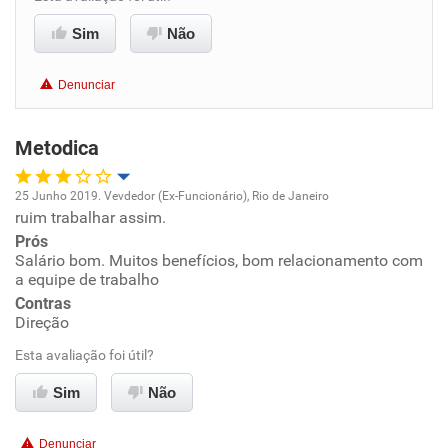
Benefícios
Sim
Não
Recomenda esta empresa
Denunciar
Metodica
25 Junho 2019. Vevdedor (Ex-Funcionário), Rio de Janeiro
ruim trabalhar assim.
Oportunidade de promoção
Prós
Salário bom. Muitos benefícios, bom relacionamento com
Ambiente de trabalho
a equipe de trabalho
Contras
Conciliação com a vida familiar
Direção
Esta avaliação foi útil?
Benefícios
Sim
Não
Recomenda esta empresa
Denunciar