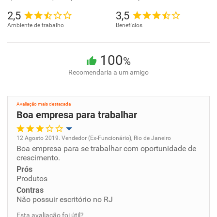
2,5
3,5
Ambiente de trabalho
Benefícios
100
%
Recomendaria a um amigo
Avaliação mais destacada
Boa empresa para trabalhar
12 Agosto 2019. Vendedor (Ex-Funcionário), Rio de Janeiro
Boa empresa para se trabalhar com oportunidade de
Oportunidade de promoção
crescimento.
Prós
Ambiente de trabalho
Produtos
Contras
Conciliação com a vida familiar
Não possuir escritório no RJ
Esta avaliação foi útil?