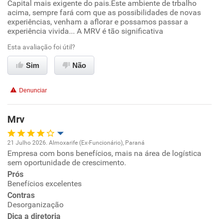
Capital mais exigente do pais.Este ambiente de trbalho
Conciliação com a vida familiar
acima, sempre fará com que as possibilidades de novas
experiências, venham a aflorar e possamos passar a
experiência vivida... A MRV é tão significativa
Benefícios
Esta avaliação foi útil?
Recomenda esta empresa
Sim
Não
Não recomenda a diretoria
Denunciar
Mrv
21 Julho 2026. Almoxarife (Ex-Funcionário), Paraná
Empresa com bons benefícios, mais na área de logística
Oportunidade de promoção
sem oportunidade de crescimento.
Prós
Ambiente de trabalho
Benefícios excelentes
Contras
Conciliação com a vida familiar
Desorganização
Dica a diretoria