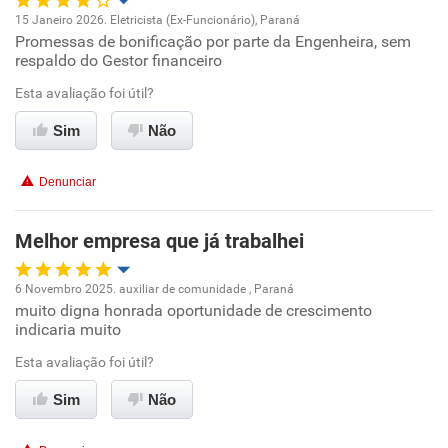
Recomenda a diretoria
15 Janeiro 2026. Eletricista (Ex-Funcionário), Paraná
Promessas de bonificação por parte da Engenheira, sem
Oportunidade de promoção
respaldo do Gestor financeiro
Ambiente de trabalho
Esta avaliação foi útil?
Sim
Não
Conciliação com a vida familiar
Denunciar
Benefícios
Melhor empresa que já trabalhei
Não recomenda esta empresa
Recomenda a diretoria
6 Novembro 2025. auxiliar de comunidade , Paraná
muito digna honrada oportunidade de crescimento
Oportunidade de promoção
indicaria muito
Ambiente de trabalho
Esta avaliação foi útil?
Sim
Não
Conciliação com a vida familiar