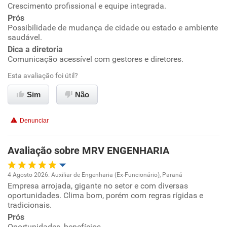
Crescimento profissional e equipe integrada.
Oportunidade de promoção
Prós
Possibilidade de mudança de cidade ou estado e ambiente
Ambiente de trabalho
saudável.
Dica a diretoria
Conciliação com a vida familiar
Comunicação acessível com gestores e diretores.
Esta avaliação foi útil?
Benefícios
Sim
Não
Recomenda esta empresa
Denunciar
Recomenda a diretoria
Avaliação sobre MRV ENGENHARIA
4 Agosto 2026. Auxiliar de Engenharia (Ex-Funcionário), Paraná
Empresa arrojada, gigante no setor e com diversas
Oportunidade de promoção
oportunidades. Clima bom, porém com regras rígidas e
tradicionais.
Ambiente de trabalho
Prós
Oportunidades, benefícios.