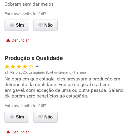
Cobram sem dar meios
Benefícios
Esta avaliação foi útil?
Recomenda esta empresa
Sim
Não
Recomenda a diretoria
Denunciar
Produção x Qualidade
21 Maio 2026. Estagiário (Ex-Funcionário), Paraná
Na obra em que estagiei eles presavam a produção em
Oportunidade de promoção
detrimento da qualidade. Equipe no geral era bem
amigável, com exceção de uma ou outra pessoa. Salário
Ambiente de trabalho
ok, porém zero benefícios ao estagiário.
Esta avaliação foi útil?
Conciliação com a vida familiar
Sim
Não
Benefícios
Denunciar