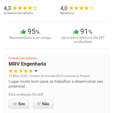
4,3
4,0
Ambiente de trabalho
Benefícios
95
91
%
%
Recomendaria a um amigo
Aprovam a diretoria (de 297
avaliações)
Avaliação mais destacada
MRV Engenharia
15 Maio 2020. Corretor de Imóveis (Ex-Funcionário), Paraná
Lugar muito bom para se trabalhar e desenvolver seu
Oportunidade de promoção
potencial
Ambiente de trabalho
Esta avaliação foi útil?
Sim
Não
Conciliação com a vida familiar