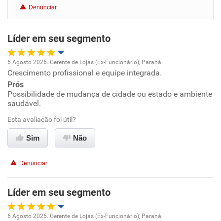
Denunciar
Benefícios
Líder em seu segmento
Recomenda esta empresa
Recomenda a diretoria
6 Agosto 2026. Gerente de Lojas (Ex-Funcionário), Paraná
Crescimento profissional e equipe integrada.
Oportunidade de promoção
Prós
Possibilidade de mudança de cidade ou estado e ambiente
Ambiente de trabalho
saudável.
Esta avaliação foi útil?
Conciliação com a vida familiar
Sim
Não
Benefícios
Denunciar
Recomenda esta empresa
Recomenda a diretoria
Líder em seu segmento
6 Agosto 2026. Gerente de Lojas (Ex-Funcionário), Paraná