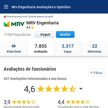
Mrv Engenharia Avaliações e Opiniões
Esta empresa é sua? Solicite acesso ao perfil.
MRV Engenharia
4,5
11009 Seguidores
Seguir
Avaliar
7.855
3.317
22
Visão Geral
Avaliações
Vagas
Entrevistas
Avaliações de funcionários
Filtrar
427 Avaliações relacionadas a sua busca
4,6
3,9
4,4
Oportunidade de promoção
Conciliação com a vida familiar