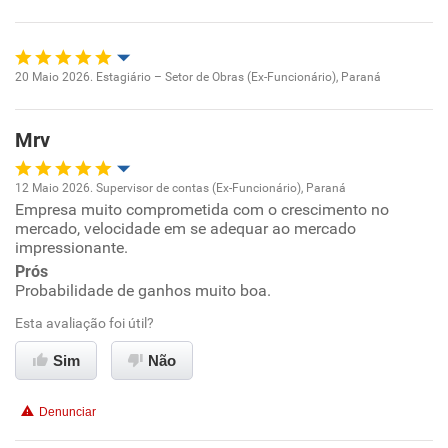
Recomenda esta empresa
Não recomenda a diretoria
20 Maio 2026. Estagiário – Setor de Obras (Ex-Funcionário), Paraná
Oportunidade de promoção
Mrv
Ambiente de trabalho
12 Maio 2026. Supervisor de contas (Ex-Funcionário), Paraná
Conciliação com a vida familiar
Empresa muito comprometida com o crescimento no
Oportunidade de promoção
mercado, velocidade em se adequar ao mercado
impressionante.
Benefícios
Ambiente de trabalho
Prós
Probabilidade de ganhos muito boa.
Recomenda esta empresa
Conciliação com a vida familiar
Esta avaliação foi útil?
Recomenda a diretoria
Benefícios
Sim
Não
Recomenda esta empresa
Denunciar
Recomenda a diretoria