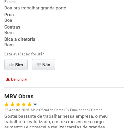
Paraná
Oportunidade de promoção
Boa pra trabalhar grande porte
Prós
Ambiente de trabalho
Boa
Contras
Bom
Conciliação com a vida familiar
Dica a diretoria
Bom
Benefícios
Esta avaliação foi útil?
Recomenda esta empresa
Sim
Não
Recomenda a diretoria
Denunciar
MRV Obras
22 Agosto 2025. Meio Oficial de Obras (Ex-Funcionário), Paraná
Gostei bastante de trabalhar nessa empresa, o meu
Oportunidade de promoção
trabalho foi valorizado, em três meses meu cargo
aumentou e comecei a realizar tarefas de grandes