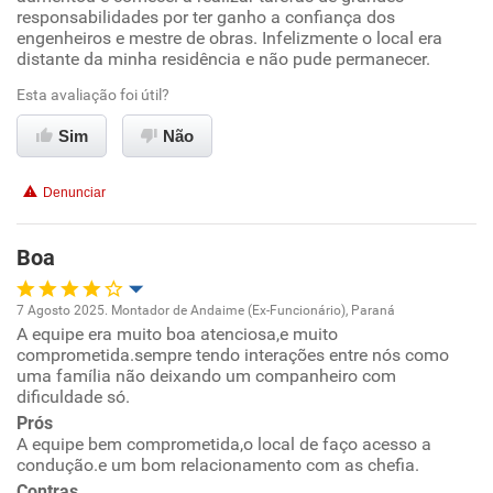
Ambiente de trabalho
responsabilidades por ter ganho a confiança dos
engenheiros e mestre de obras. Infelizmente o local era
distante da minha residência e não pude permanecer.
Conciliação com a vida familiar
Esta avaliação foi útil?
Benefícios
Sim
Não
Recomenda esta empresa
Denunciar
Recomenda a diretoria
Boa
7 Agosto 2025. Montador de Andaime (Ex-Funcionário), Paraná
A equipe era muito boa atenciosa,e muito
Oportunidade de promoção
comprometida.sempre tendo interações entre nós como
uma família não deixando um companheiro com
Ambiente de trabalho
dificuldade só.
Prós
A equipe bem comprometida,o local de faço acesso a
Conciliação com a vida familiar
condução.e um bom relacionamento com as chefia.
Contras