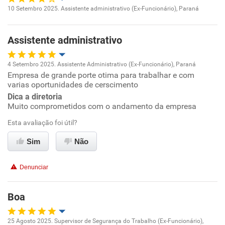
10 Setembro 2025. Assistente administrativo (Ex-Funcionário), Paraná
Oportunidade de promoção
Assistente administrativo
Ambiente de trabalho
4 Setembro 2025. Assistente Administrativo (Ex-Funcionário), Paraná
Conciliação com a vida familiar
Empresa de grande porte otima para trabalhar e com
Oportunidade de promoção
varias oportunidades de cerscimento
Benefícios
Dica a diretoria
Ambiente de trabalho
Muito comprometidos com o andamento da empresa
Não recomenda esta empresa
Esta avaliação foi útil?
Conciliação com a vida familiar
Não recomenda a diretoria
Sim
Não
Benefícios
Denunciar
Recomenda esta empresa
Recomenda a diretoria
Boa
25 Agosto 2025. Supervisor de Segurança do Trabalho (Ex-Funcionário),