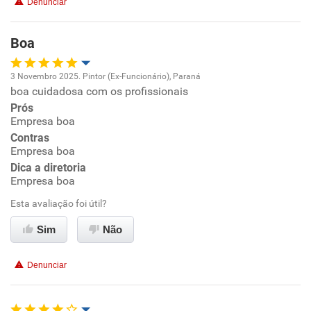
Denunciar
Benefícios
Boa
Recomenda esta empresa
Recomenda a diretoria
3 Novembro 2025. Pintor (Ex-Funcionário), Paraná
boa cuidadosa com os profissionais
Oportunidade de promoção
Prós
Empresa boa
Ambiente de trabalho
Contras
Empresa boa
Conciliação com a vida familiar
Dica a diretoria
Empresa boa
Benefícios
Esta avaliação foi útil?
Sim
Não
Recomenda esta empresa
Denunciar