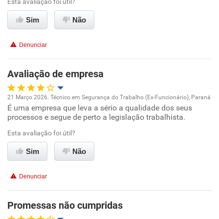
Esta avaliação foi útil?
Conciliação com a vida familiar
Sim
Não
Benefícios
Denunciar
Recomenda esta empresa
Avaliação de empresa
Recomenda a diretoria
21 Março 2026. Técnico em Segurança do Trabalho (Ex-Funcionário), Paraná
É uma empresa que leva a sério a qualidade dos seus
Oportunidade de promoção
processos e segue de perto a legislação trabalhista.
Ambiente de trabalho
Esta avaliação foi útil?
Sim
Não
Conciliação com a vida familiar
Denunciar
Benefícios
Promessas não cumpridas
Recomenda esta empresa