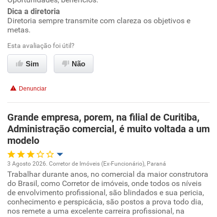
Conciliação com a vida familiar
Dica a diretoria
Diretoria sempre transmite com clareza os objetivos e
metas.
Benefícios
Esta avaliação foi útil?
Recomenda esta empresa
Sim
Não
Recomenda a diretoria
Denunciar
Grande empresa, porem, na filial de Curitiba,
Administração comercial, é muito voltada a um
modelo
3 Agosto 2026. Corretor de Imóveis (Ex-Funcionário), Paraná
Trabalhar durante anos, no comercial da maior construtora
Oportunidade de promoção
do Brasil, como Corretor de imóveis, onde todos os níveis
de envolvimento profissional, são blindados e sua pericia,
Ambiente de trabalho
conhecimento e perspicácia, são postos a prova todo dia,
nos remete a uma excelente carreira profissional, na