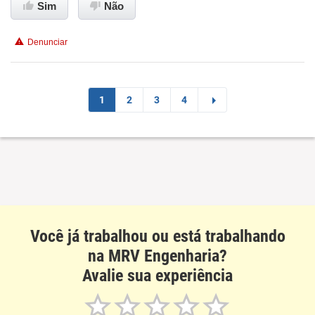
Conciliação com a vida familiar
Sim
Não
Benefícios
Denunciar
Recomenda esta empresa
1
2
3
4
Você já trabalhou ou está trabalhando
na MRV Engenharia?
Avalie sua experiência