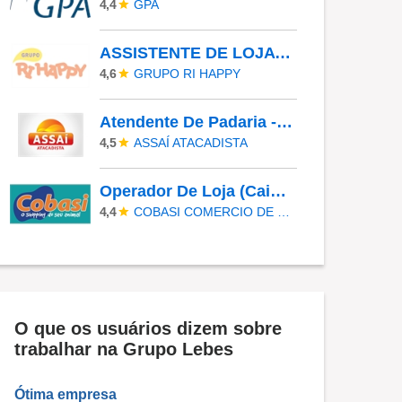
GPA
4,4
ASSISTENTE DE LOJA - PARQUE BELÉM
GRUPO RI HAPPY
4,6
Atendente De Padaria - Temporário (Alto Da XV)
ASSAÍ ATACADISTA
4,5
Operador De Loja (Caixa/Repositor) - Tucuruvi (Nova Cantareira)
COBASI COMERCIO DE PROD BASICOS E INDUSTRIALIZADOS LTDA
4,4
O que os usuários dizem sobre
trabalhar na Grupo Lebes
Ótima empresa