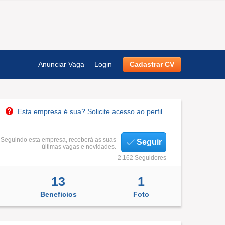
Anunciar Vaga
Login
Cadastrar CV
Esta empresa é sua? Solicite acesso ao perfil.
Seguindo esta empresa, receberá as suas
Seguir
últimas vagas e novidades.
2.162 Seguidores
13
1
Beneficios
Foto