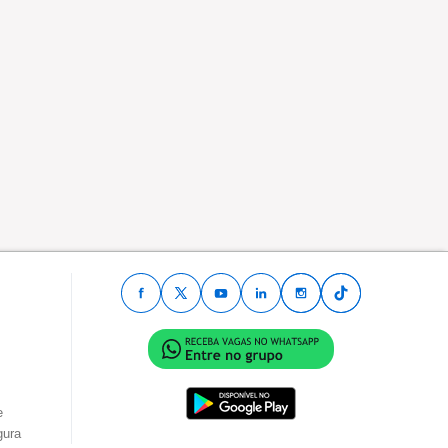
e
gura