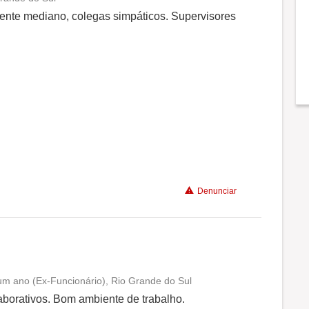
Conciliação com a vida familiar
ente mediano, colegas simpáticos. Supervisores
Benefícios
Não recomenda a diretoria
Denunciar
um ano (Ex-Funcionário), Rio Grande do Sul
Conciliação com a vida familiar
borativos. Bom ambiente de trabalho.