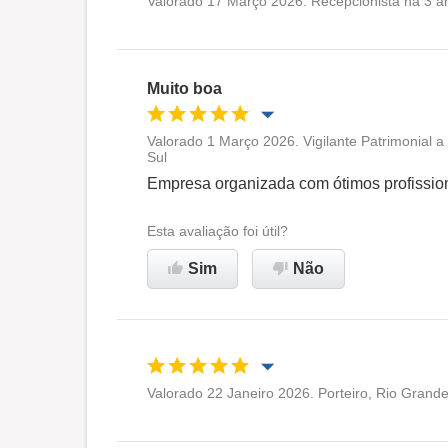
Valorado 17 Março 2026. Recepcionista há 3 an
Oportunidade de promoção
Ambiente de trabalho
Muito boa
Recomenda esta empresa
Valorado 1 Março 2026. Vigilante Patrimonial 
Sul
Oportunidade de promoção
Empresa organizada com ótimos profissio
Ambiente de trabalho
Esta avaliação foi útil?
Sim
Não
Recomenda esta empresa
Valorado 22 Janeiro 2026. Porteiro, Rio Grande
Oportunidade de promoção