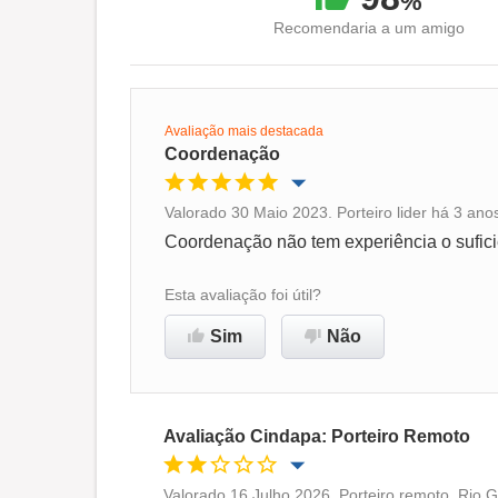
%
Recomendaria a um amigo
Avaliação mais destacada
Coordenação
Valorado 30 Maio 2023. Porteiro lider há 3 ano
Oportunidade de promoção
Coordenação não tem experiência o sufici
Ambiente de trabalho
Esta avaliação foi útil?
Sim
Não
Recomenda esta empresa
Avaliação Cindapa: Porteiro Remoto
Valorado 16 Julho 2026. Porteiro remoto, Rio 