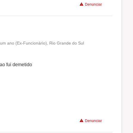
Denunciar
 um ano (Ex-Funcionário), Rio Grande do Sul
Conciliação com a vida familiar
Benefícios
tao fui demetido
Denunciar