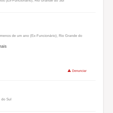
os (Ex-Funcionário), Rio Grande do Sul
Conciliação com a vida familiar
Benefícios
Recomenda a diretoria
a menos de um ano (Ex-Funcionário), Rio Grande do
Conciliação com a vida familiar
nais
Benefícios
Recomenda a diretoria
Denunciar
 do Sul
Conciliação com a vida familiar