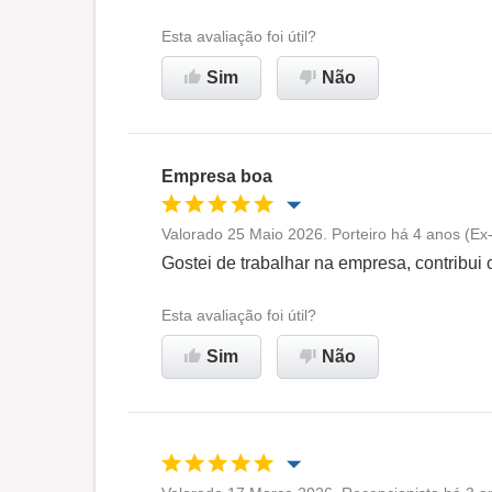
Ambiente de trabalho
Esta avaliação foi útil?
Sim
Não
Recomenda esta empresa
Empresa boa
Valorado 25 Maio 2026. Porteiro há 4 anos (Ex
Oportunidade de promoção
Gostei de trabalhar na empresa, contribui
Ambiente de trabalho
Esta avaliação foi útil?
Sim
Não
Recomenda esta empresa