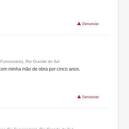
Benefícios
Denunciar
Recomenda a diretoria
-Funcionário), Rio Grande do Sul
Conciliação com a vida familiar
 com minha mão de obra por cinco anos.
Benefícios
Denunciar
Recomenda a diretoria