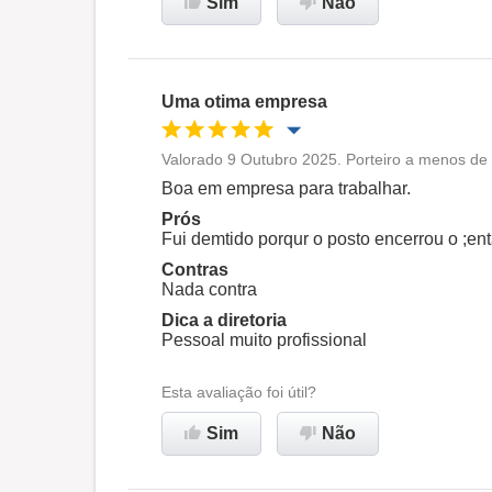
Sim
Não
Recomenda esta empresa
Uma otima empresa
Valorado 9 Outubro 2025. Porteiro a menos de
Oportunidade de promoção
Boa em empresa para trabalhar.
Prós
Ambiente de trabalho
Fui demtido porqur o posto encerrou o ;en
Contras
Nada contra
Recomenda esta empresa
Dica a diretoria
Pessoal muito profissional
Esta avaliação foi útil?
Sim
Não