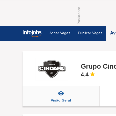
Av
Achar Vagas
Publicar Vagas
Grupo Cin
4,4
Visão Geral