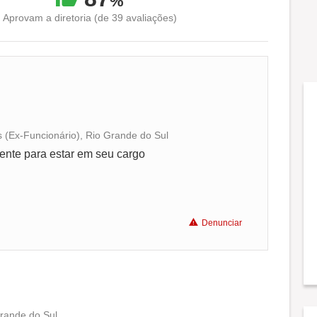
%
Aprovam a diretoria (de 39 avaliações)
s (Ex-Funcionário), Rio Grande do Sul
Conciliação com a vida familiar
ente para estar em seu cargo
Benefícios
Denunciar
Não recomenda a diretoria
Grande do Sul