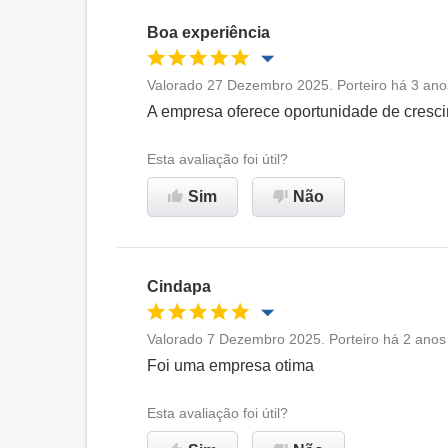
Ambiente de trabalho
Boa experiência
Recomenda esta empresa
Valorado 27 Dezembro 2025. Porteiro há 3 ano
Oportunidade de promoção
A empresa oferece oportunidade de cresci
Ambiente de trabalho
Esta avaliação foi útil?
Sim
Não
Recomenda esta empresa
Cindapa
Valorado 7 Dezembro 2025. Porteiro há 2 anos 
Oportunidade de promoção
Foi uma empresa otima
Ambiente de trabalho
Esta avaliação foi útil?