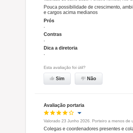
Oportunidade de promoção
Pouca possibilidade de crescimento, ambi
e cargos acima medianos
Ambiente de trabalho
Prós
.
Contras
Não recomenda esta
.
empresa
Dica a diretoria
.
Esta avaliação foi útil?
Sim
Não
Avaliação portaria
Valorado 23 Junho 2026. Porteiro a menos de 
Oportunidade de promoção
Colegas e coordenadores presentes e cola