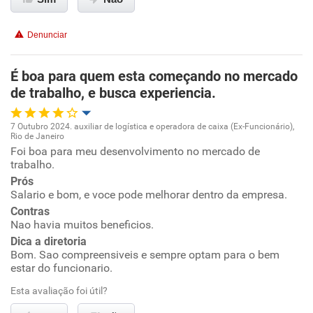
Conciliação com a vida familiar
Denunciar
Benefícios
É boa para quem esta começando no mercado
Recomenda esta empresa
de trabalho, e busca experiencia.
7 Outubro 2024. auxiliar de logística e operadora de caixa (Ex-Funcionário),
Rio de Janeiro
Oportunidade de promoção
Foi boa para meu desenvolvimento no mercado de
trabalho.
Ambiente de trabalho
Prós
Salario e bom, e voce pode melhorar dentro da empresa.
Contras
Conciliação com a vida familiar
Nao havia muitos beneficios.
Dica a diretoria
Benefícios
Bom. Sao compreensiveis e sempre optam para o bem
estar do funcionario.
Recomenda esta empresa
Esta avaliação foi útil?
Recomenda a diretoria