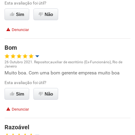
Esta avaliação foi útil?
Não recomenda esta empresa
Não recomenda a diretoria
Sim
Não
Denunciar
Bom
26 Outubro 2021. Repositor;auxiliar de escritório (Ex-Funcionário), Rio de
Janeiro
Oportunidade de promoção
Muito boa. Com uma bom gerente empresa muito boa
Esta avaliação foi útil?
Ambiente de trabalho
Sim
Não
Conciliação com a vida familiar
Denunciar
Benefícios
Razoável
Recomenda esta empresa