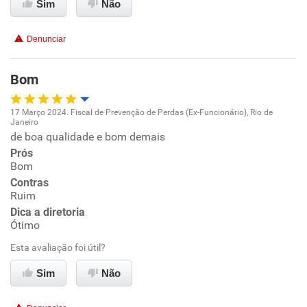
Sim
Não
Denunciar
Bom
17 Março 2024. Fiscal de Prevenção de Perdas (Ex-Funcionário), Rio de
Janeiro
Oportunidade de promoção
de boa qualidade e bom demais
Prós
Ambiente de trabalho
Bom
Contras
Ruim
Conciliação com a vida familiar
Dica a diretoria
Ótimo
Benefícios
Esta avaliação foi útil?
Recomenda esta empresa
Sim
Não
Recomenda a diretoria