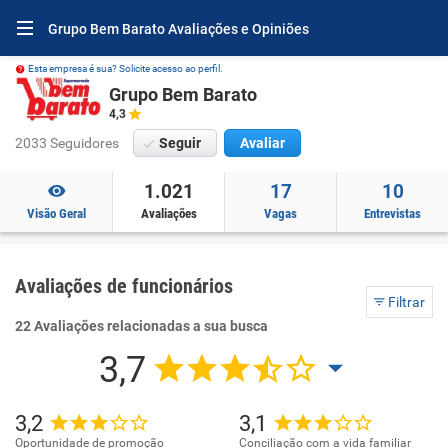
Grupo Bem Barato Avaliações e Opiniões
Esta empresa é sua? Solicite acesso ao perfil.
Grupo Bem Barato
4,3
2033 Seguidores
Seguir
Avaliar
1.021
17
10
Visão Geral
Avaliações
Vagas
Entrevistas
Avaliações de funcionários
Filtrar
22 Avaliações relacionadas a sua busca
3,7
3,2
3,1
Oportunidade de promoção
Conciliação com a vida familiar