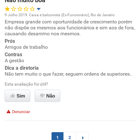
Não muito boa
Recomenda a diretoria
9 Julho 2019. Caixa e balconista (Ex-Funcionário), Rio de Janeiro
Empresa grande com oportunidade de crescimento porém
Oportunidade de promoção
não dispõe os mesmos aos funcionários e sim aos de fora,
causando desanimo nos mesmos.
Ambiente de trabalho
Prós
Amigos de trabalho
Conciliação com a vida familiar
Contras
A gestão
Dica a diretoria
Benefícios
Não tem muito o que fazer, seguem ordens de superiores..
Esta avaliação foi útil?
Não recomenda esta empresa
Não recomenda a diretoria
Sim
Não
Denunciar
1
2