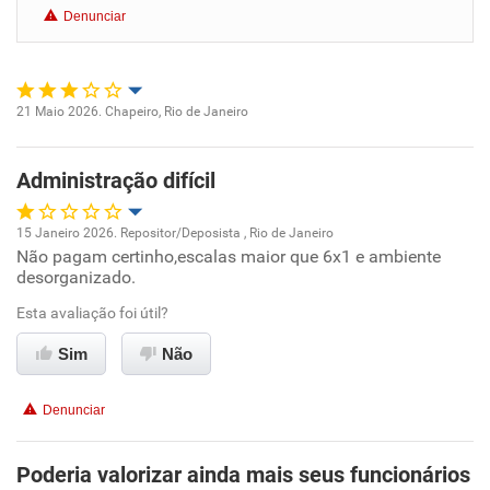
Denunciar
Benefícios
Recomenda esta empresa
21 Maio 2026. Chapeiro, Rio de Janeiro
Oportunidade de promoção
Administração difícil
Ambiente de trabalho
15 Janeiro 2026. Repositor/Deposista , Rio de Janeiro
Conciliação com a vida familiar
Não pagam certinho,escalas maior que 6x1 e ambiente
Oportunidade de promoção
desorganizado.
Benefícios
Ambiente de trabalho
Esta avaliação foi útil?
Sim
Não
Não recomenda esta empresa
Conciliação com a vida familiar
Não recomenda a diretoria
Denunciar
Benefícios
Poderia valorizar ainda mais seus funcionários
Não recomenda esta empresa