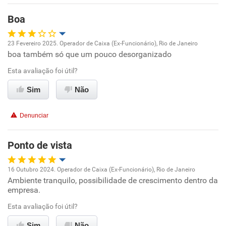
Benefícios
Boa
Não recomenda esta empresa
23 Fevereiro 2025. Operador de Caixa (Ex-Funcionário), Rio de Janeiro
Não recomenda a diretoria
boa também só que um pouco desorganizado
Oportunidade de promoção
Esta avaliação foi útil?
Ambiente de trabalho
Sim
Não
Conciliação com a vida familiar
Denunciar
Benefícios
Ponto de vista
Recomenda esta empresa
16 Outubro 2024. Operador de Caixa (Ex-Funcionário), Rio de Janeiro
Ambiente tranquilo, possibilidade de crescimento dentro da
Oportunidade de promoção
empresa.
Ambiente de trabalho
Esta avaliação foi útil?
Sim
Não