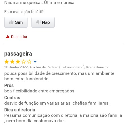
Nada a me queixar. Ótima empresa
Oportunidade de promoção
Esta avaliação foi útil?
Ambiente de trabalho
Sim
Não
Conciliação com a vida familiar
Denunciar
Benefícios
passageira
Recomenda esta empresa
20 Junho 2022. Auxiliar de Padeiro (Ex-Funcionário), Rio de Janeiro
Recomenda a diretoria
pouca possibilidade de crescimento, mas um ambiente
Oportunidade de promoção
bom entre funcionário.
Prós
Ambiente de trabalho
boa flexibilidade entre empregados
Contras
Conciliação com a vida familiar
desvio de função em varias arias .chefias familiares .
Dica a diretoria
Péssima comunicação com diretoria, a maioria são família
Benefícios
, nem bom dia costumava dar .