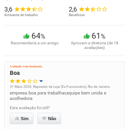
3,6
2,6
Ambiente de trabalho
Benefícios
64
61
%
%
Recomendaria a um amigo
Aprovam a diretoria (de 18
avaliações)
Avaliação mais destacada
Boa
31 Maio 2026. Repositor de Loja (Ex-Funcionário), Rio de Janeiro
empresa boa psra trabalhar,equipe bem unida e
Oportunidade de promoção
acolhedora
Ambiente de trabalho
Esta avaliação foi útil?
Sim
Não
Conciliação com a vida familiar