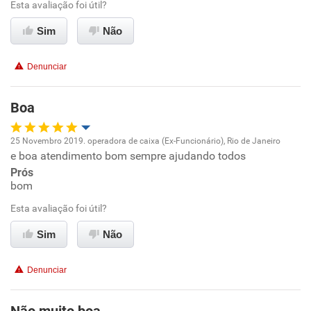
Esta avaliação foi útil?
Sim
Não
Recomenda esta empresa
Recomenda a diretoria
Denunciar
Boa
25 Novembro 2019. operadora de caixa (Ex-Funcionário), Rio de Janeiro
e boa atendimento bom sempre ajudando todos
Oportunidade de promoção
Prós
bom
Ambiente de trabalho
Esta avaliação foi útil?
Conciliação com a vida familiar
Sim
Não
Benefícios
Denunciar
Recomenda esta empresa