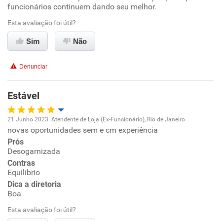
funcionários continuem dando seu melhor.
Conciliação com a vida familiar
Esta avaliação foi útil?
Benefícios
Sim
Não
Não recomenda esta empresa
Denunciar
Não recomenda a diretoria
Estável
21 Junho 2023. Atendente de Loja (Ex-Funcionário), Rio de Janeiro
novas oportunidades sem e cm experiência
Oportunidade de promoção
Prós
Desogarnizada
Ambiente de trabalho
Contras
Equilíbrio
Conciliação com a vida familiar
Dica a diretoria
Boa
Benefícios
Esta avaliação foi útil?