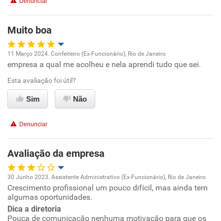
Denunciar
Muito boa
11 Março 2024. Confeiteiro (Ex-Funcionário), Rio de Janeiro
empresa a qual me acolheu e nela aprendi tudo que sei.
Oportunidade de promoção
Esta avaliação foi útil?
Ambiente de trabalho
Sim
Não
Conciliação com a vida familiar
Denunciar
Benefícios
Avaliação da empresa
Recomenda esta empresa
30 Junho 2023. Assistente Administrativo (Ex-Funcionário), Rio de Janeiro
Recomenda a diretoria
Crescimento profissional um pouco difícil, mas ainda tem
Oportunidade de promoção
algumas oportunidades.
Dica a diretoria
Ambiente de trabalho
Pouca de comunicação nenhuma motivação para que os