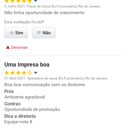
6 Julho 2021. Fiscal de Caixa (Ex-Funcionário), Rio de Janeiro
Não tinha oportunidade de crescimento
Oportunidade de promoção
Esta avaliação foi útil?
Ambiente de trabalho
Sim
Não
Conciliação com a vida familiar
Denunciar
Benefícios
Uma Impresa boa
Recomenda esta empresa
21 Abril 2021. Operadora de caixa (Ex-Funcionário), Rio de Janeiro
Recomenda a diretoria
Boa boa comunicação com os diretores
Oportunidade de promoção
Prós
Ambiente agradavel
Ambiente de trabalho
Contras
Oportunidade de promoção
Conciliação com a vida familiar
Dica a diretoria
Equipe nota 8
Benefícios