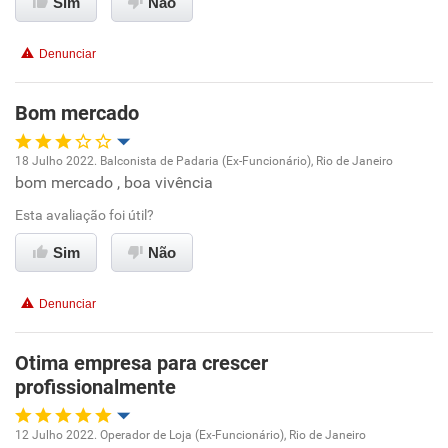
Sim
Não
Denunciar
Bom mercado
18 Julho 2022. Balconista de Padaria (Ex-Funcionário), Rio de Janeiro
bom mercado , boa vivência
Oportunidade de promoção
Esta avaliação foi útil?
Ambiente de trabalho
Sim
Não
Conciliação com a vida familiar
Denunciar
Benefícios
Otima empresa para crescer
profissionalmente
Recomenda esta empresa
Recomenda a diretoria
12 Julho 2022. Operador de Loja (Ex-Funcionário), Rio de Janeiro