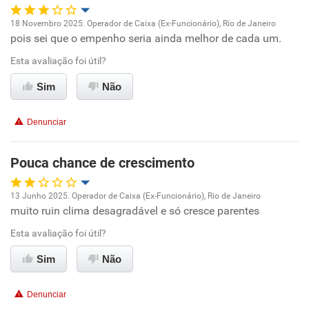
Não recomenda a diretoria
18 Novembro 2025. Operador de Caixa (Ex-Funcionário), Rio de Janeiro
pois sei que o empenho seria ainda melhor de cada um.
Oportunidade de promoção
Esta avaliação foi útil?
Ambiente de trabalho
Sim
Não
Conciliação com a vida familiar
Denunciar
Benefícios
Pouca chance de crescimento
Não recomenda esta empresa
13 Junho 2025. Operador de Caixa (Ex-Funcionário), Rio de Janeiro
Não recomenda a diretoria
muito ruin clima desagradável e só cresce parentes
Oportunidade de promoção
Esta avaliação foi útil?
Ambiente de trabalho
Sim
Não
Conciliação com a vida familiar
Denunciar