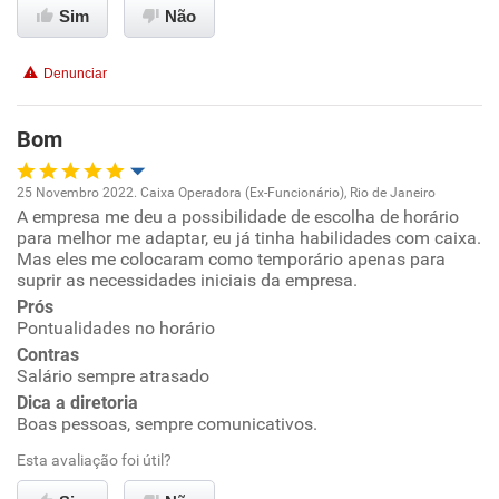
Sim
Não
Não recomenda esta empresa
Recomenda a diretoria
Denunciar
Bom
25 Novembro 2022. Caixa Operadora (Ex-Funcionário), Rio de Janeiro
A empresa me deu a possibilidade de escolha de horário
Oportunidade de promoção
para melhor me adaptar, eu já tinha habilidades com caixa.
Mas eles me colocaram como temporário apenas para
Ambiente de trabalho
suprir as necessidades iniciais da empresa.
Prós
Pontualidades no horário
Conciliação com a vida familiar
Contras
Salário sempre atrasado
Benefícios
Dica a diretoria
Boas pessoas, sempre comunicativos.
Recomenda esta empresa
Esta avaliação foi útil?
Recomenda a diretoria