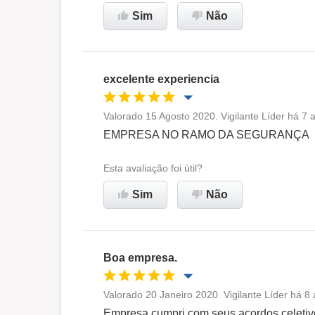
Sim
Não
excelente experiencia
Valorado 15 Agosto 2020. Vigilante Líder há 7 
Oportunidade de promoção
EMPRESA NO RAMO DA SEGURANÇA
Ambiente de trabalho
Esta avaliação foi útil?
Sim
Não
Recomenda esta empresa
Boa empresa.
Valorado 20 Janeiro 2020. Vigilante Líder há 8
Oportunidade de promoção
Empresa cumpri com seus acordos celetiv