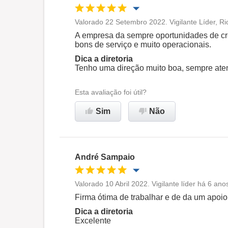
Valorado 22 Setembro 2022. Vigilante Líder, Ri
Oportunidade de promoção
A empresa da sempre oportunidades de cr
bons de serviço e muito operacionais.
Ambiente de trabalho
Dica a diretoria
Tenho uma direção muito boa, sempre aten
Recomenda esta empresa
Esta avaliação foi útil?
Sim
Não
André Sampaio
Valorado 10 Abril 2022. Vigilante líder há 6 ano
Oportunidade de promoção
Firma ótima de trabalhar e de da um apoi
Dica a diretoria
Ambiente de trabalho
Excelente