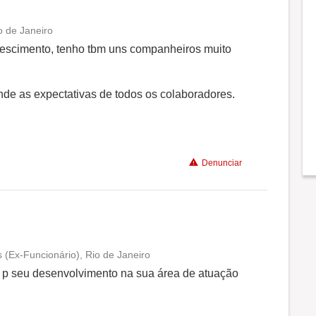
o de Janeiro
Conciliação com a vida familiar
escimento, tenho tbm uns companheiros muito
Benefícios
de as expectativas de todos os colaboradores.
Recomenda a diretoria
Denunciar
s (Ex-Funcionário), Rio de Janeiro
Conciliação com a vida familiar
o p seu desenvolvimento na sua área de atuação
Benefícios