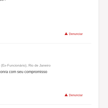
Benefícios
Recomenda a diretoria
Denunciar
s (Ex-Funcionário), Rio de Janeiro
Conciliação com a vida familiar
 honra com seu compromisso
Benefícios
Denunciar