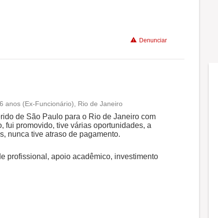
Recomenda a diretoria
Denunciar
 6 anos (Ex-Funcionário), Rio de Janeiro
Conciliação com a vida familiar
ferido de São Paulo para o Rio de Janeiro com
 fui promovido, tive várias oportunidades, a
, nunca tive atraso de pagamento.
Benefícios
e profissional, apoio acadêmico, investimento
Recomenda a diretoria