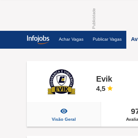
Av
Achar Vagas
Publicar Vagas
Evik
4,5
9
Visão Geral
Avali