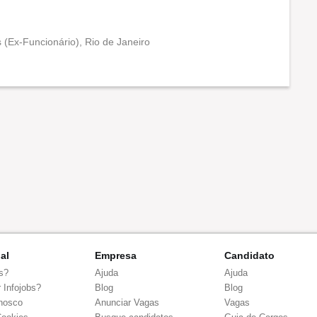
s (Ex-Funcionário), Rio de Janeiro
Conciliação com a vida familiar
Benefícios
nal
Empresa
Candidato
s?
Ajuda
Ajuda
 Infojobs?
Blog
Blog
nosco
Anunciar Vagas
Vagas