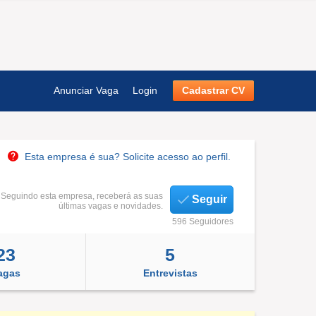
Anunciar Vaga
Login
Cadastrar CV
Esta empresa é sua? Solicite acesso ao perfil.
Seguindo esta empresa, receberá as suas
Seguir
últimas vagas e novidades.
596 Seguidores
23
5
agas
Entrevistas