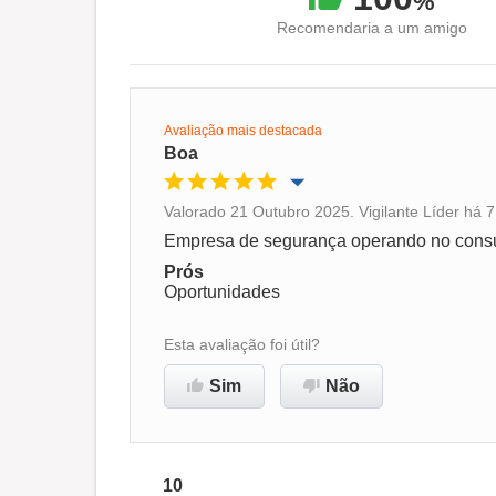
%
Recomendaria a um amigo
Avaliação mais destacada
Boa
Valorado 21 Outubro 2025. Vigilante Líder há 7
Oportunidade de promoção
Empresa de segurança operando no cons
Prós
Ambiente de trabalho
Oportunidades
Esta avaliação foi útil?
Recomenda esta empresa
Sim
Não
10