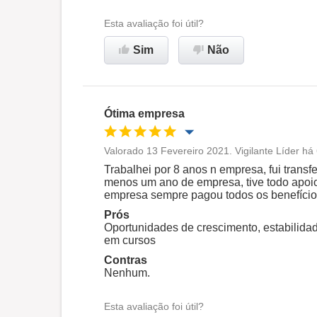
Esta avaliação foi útil?
Recomenda esta empresa
Sim
Não
Ótima empresa
Valorado 13 Fevereiro 2021. Vigilante Líder há
Oportunidade de promoção
Trabalhei por 8 anos n empresa, fui trans
menos um ano de empresa, tive todo apoio,
empresa sempre pagou todos os benefícios
Ambiente de trabalho
Prós
Oportunidades de crescimento, estabilidad
em cursos
Recomenda esta empresa
Contras
Nenhum.
Esta avaliação foi útil?