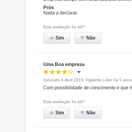
Prós
Ambiente de trabalho
Nada a declarar.
Esta avaliação foi útil?
Recomenda esta empresa
Sim
Não
Uma Boa empresa
Valorado 4 Abril 2019. Vigilante Líder há 5 ano
Oportunidade de promoção
Com possibilidade de crescimento e que
Ambiente de trabalho
Esta avaliação foi útil?
Sim
Não
Recomenda esta empresa