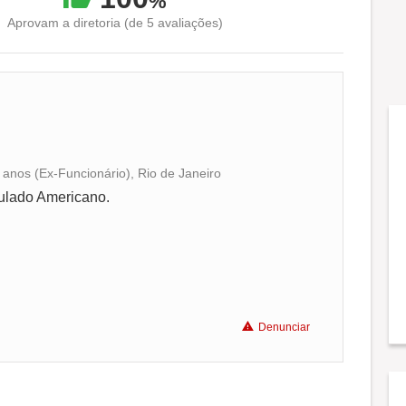
%
Aprovam a diretoria (de 5 avaliações)
 anos (Ex-Funcionário), Rio de Janeiro
Conciliação com a vida familiar
ulado Americano.
Benefícios
Recomenda a diretoria
Denunciar