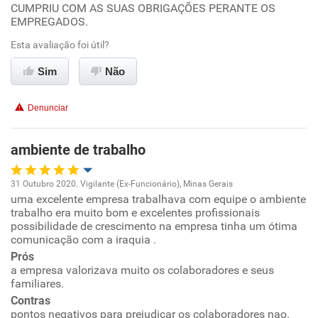
CUMPRIU COM AS SUAS OBRIGAÇÕES PERANTE OS
EMPREGADOS.
Ambiente de trabalho
Esta avaliação foi útil?
Conciliação com a vida familiar
Sim
Não
Benefícios
Denunciar
Recomenda esta empresa
ambiente de trabalho
Recomenda a diretoria
31 Outubro 2020. Vigilante (Ex-Funcionário), Minas Gerais
uma excelente empresa trabalhava com equipe o ambiente
Oportunidade de promoção
trabalho era muito bom e excelentes profissionais
possibilidade de crescimento na empresa tinha um ótima
Ambiente de trabalho
comunicação com a iraquia .
Prós
a empresa valorizava muito os colaboradores e seus
Conciliação com a vida familiar
familiares.
Contras
Benefícios
pontos negativos para prejudicar os colaboradores nao.