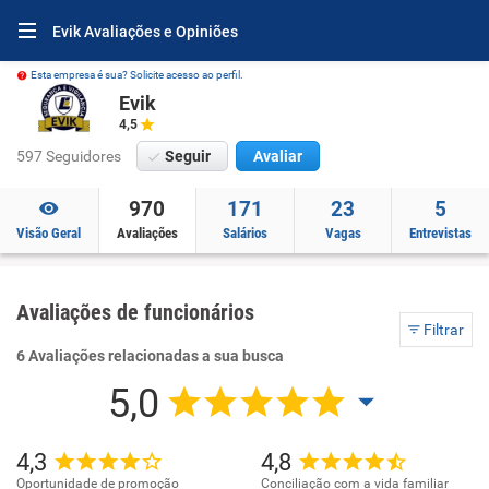
Evik Avaliações e Opiniões
Esta empresa é sua? Solicite acesso ao perfil.
Evik
4,5
597 Seguidores
Seguir
Avaliar
970
171
23
5
Visão Geral
Avaliações
Salários
Vagas
Entrevistas
Avaliações de funcionários
Filtrar
6 Avaliações relacionadas a sua busca
5,0
4,3
4,8
Oportunidade de promoção
Conciliação com a vida familiar