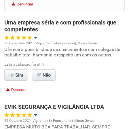
Denunciar
Benefícios
Uma empresa séria e com profissionais que
Recomenda esta empresa
competentes
30 Dezembro 2021. Vigilante (Ex-Funcionário), Minas Gerais
Oferece a possibilidade de crescimento,e com colegas de
Oportunidade de promoção
trabalho total harmonia e respeito um com os outros.
Ambiente de trabalho
Esta avaliação foi útil?
Sim
Não
Conciliação com a vida familiar
Denunciar
Benefícios
EVIK SEGURANÇA E VIGILÂNCIA LTDA
Recomenda esta empresa
Recomenda a diretoria
29 Outubro 2021. Vigilante (Ex-Funcionário), Minas Gerais
EMPRESA MUITO BOA PARA TRABALHAR. SEMPRE
Oportunidade de promoção