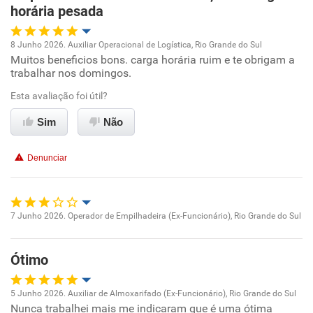
Recomenda esta empresa
horária pesada
8 Junho 2026. Auxiliar Operacional de Logística, Rio Grande do Sul
Muitos beneficios bons. carga horária ruim e te obrigam a
Oportunidade de promoção
trabalhar nos domingos.
Ambiente de trabalho
Esta avaliação foi útil?
Sim
Não
Conciliação com a vida familiar
Denunciar
Benefícios
Não recomenda esta empresa
7 Junho 2026. Operador de Empilhadeira (Ex-Funcionário), Rio Grande do Sul
Oportunidade de promoção
Ótimo
Ambiente de trabalho
5 Junho 2026. Auxiliar de Almoxarifado (Ex-Funcionário), Rio Grande do Sul
Conciliação com a vida familiar
Nunca trabalhei mais me indicaram que é uma ótima
Oportunidade de promoção