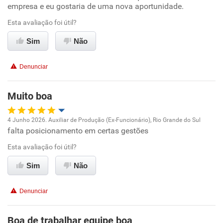
empresa e eu gostaria de uma nova aportunidade.
Benefícios
Ambiente de trabalho
Esta avaliação foi útil?
Sim
Não
Recomenda esta empresa
Conciliação com a vida familiar
Recomenda a diretoria
Denunciar
Benefícios
Muito boa
Recomenda esta empresa
4 Junho 2026. Auxiliar de Produção (Ex-Funcionário), Rio Grande do Sul
falta posicionamento em certas gestões
Oportunidade de promoção
Esta avaliação foi útil?
Ambiente de trabalho
Sim
Não
Conciliação com a vida familiar
Denunciar
Benefícios
Boa de trabalhar equipe boa