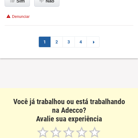
Sim
Não
Conciliação com a vida familiar
Denunciar
Benefícios
Não recomenda esta empresa
1
2
3
4
Não recomenda a diretoria
Você já trabalhou ou está trabalhando
na Adecco?
Avalie sua experiência