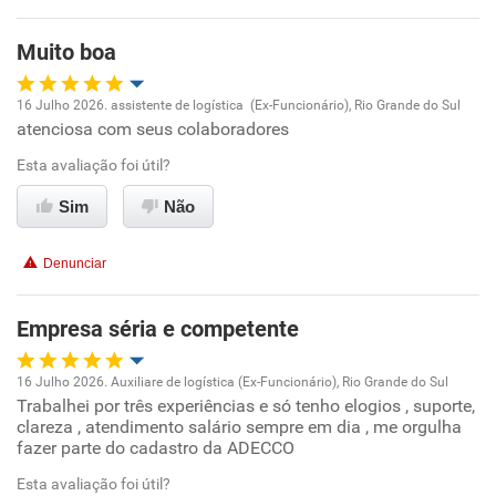
Benefícios
Muito boa
Recomenda esta empresa
16 Julho 2026. assistente de logística (Ex-Funcionário), Rio Grande do Sul
Recomenda a diretoria
atenciosa com seus colaboradores
Oportunidade de promoção
Esta avaliação foi útil?
Ambiente de trabalho
Sim
Não
Conciliação com a vida familiar
Denunciar
Benefícios
Empresa séria e competente
Recomenda esta empresa
16 Julho 2026. Auxiliare de logística (Ex-Funcionário), Rio Grande do Sul
Recomenda a diretoria
Trabalhei por três experiências e só tenho elogios , suporte,
Oportunidade de promoção
clareza , atendimento salário sempre em dia , me orgulha
fazer parte do cadastro da ADECCO
Ambiente de trabalho
Esta avaliação foi útil?