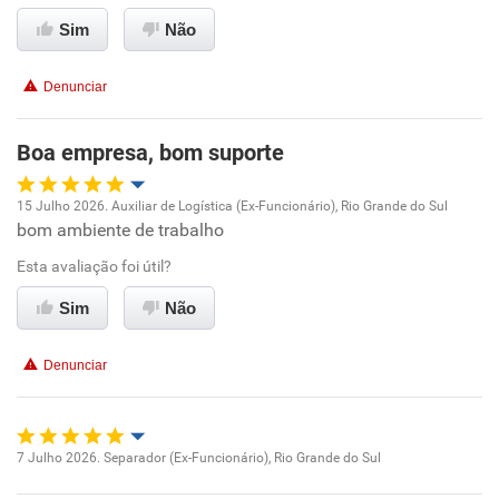
Conciliação com a vida familiar
Sim
Não
Benefícios
Denunciar
Recomenda esta empresa
Boa empresa, bom suporte
Recomenda a diretoria
15 Julho 2026. Auxiliar de Logística (Ex-Funcionário), Rio Grande do Sul
bom ambiente de trabalho
Oportunidade de promoção
Esta avaliação foi útil?
Ambiente de trabalho
Sim
Não
Conciliação com a vida familiar
Denunciar
Benefícios
Recomenda esta empresa
7 Julho 2026. Separador (Ex-Funcionário), Rio Grande do Sul
Oportunidade de promoção