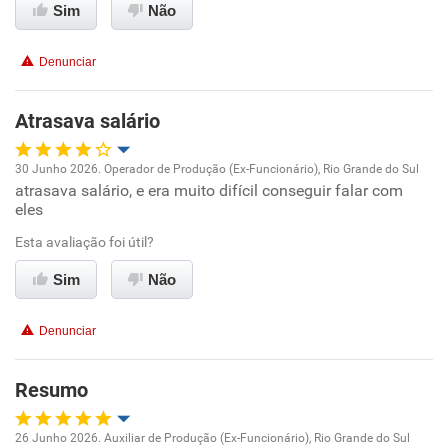
Sim
Não
Benefícios
Denunciar
Recomenda esta empresa
Atrasava salário
Não recomenda a diretoria
30 Junho 2026. Operador de Produção (Ex-Funcionário), Rio Grande do Sul
atrasava salário, e era muito difícil conseguir falar com
Oportunidade de promoção
eles
Ambiente de trabalho
Esta avaliação foi útil?
Sim
Não
Conciliação com a vida familiar
Denunciar
Benefícios
Resumo
Não recomenda esta empresa
Não recomenda a diretoria
26 Junho 2026. Auxiliar de Produção (Ex-Funcionário), Rio Grande do Sul