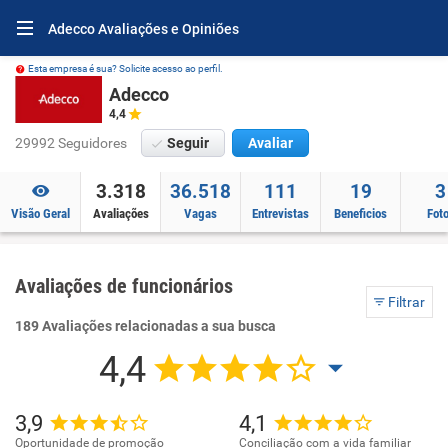
Adecco Avaliações e Opiniões
Esta empresa é sua? Solicite acesso ao perfil.
Adecco
4,4
29992 Seguidores
Seguir
Avaliar
3.318
36.518
111
19
3
Visão Geral
Avaliações
Vagas
Entrevistas
Beneficios
Fot
Avaliações de funcionários
Filtrar
189 Avaliações relacionadas a sua busca
4,4
3,9
4,1
Oportunidade de promoção
Conciliação com a vida familiar