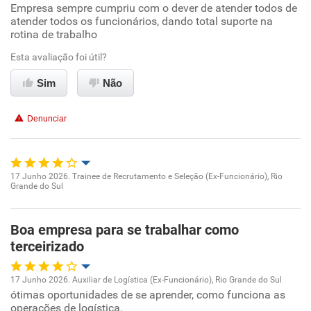
Empresa sempre cumpriu com o dever de atender todos de
Oportunidade de promoção
atender todos os funcionários, dando total suporte na
rotina de trabalho
Ambiente de trabalho
Esta avaliação foi útil?
Conciliação com a vida familiar
Sim
Não
Benefícios
Denunciar
Recomenda esta empresa
Recomenda a diretoria
17 Junho 2026. Trainee de Recrutamento e Seleção (Ex-Funcionário), Rio
Grande do Sul
Oportunidade de promoção
Ambiente de trabalho
Boa empresa para se trabalhar como
terceirizado
Conciliação com a vida familiar
17 Junho 2026. Auxiliar de Logística (Ex-Funcionário), Rio Grande do Sul
ótimas oportunidades de se aprender, como funciona as
Oportunidade de promoção
Benefícios
operações de logística.