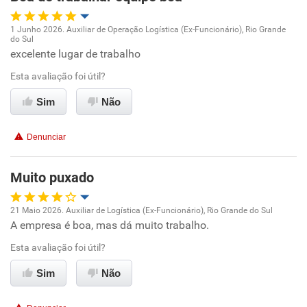
Recomenda esta empresa
1 Junho 2026. Auxiliar de Operação Logística (Ex-Funcionário), Rio Grande
Recomenda a diretoria
do Sul
Oportunidade de promoção
excelente lugar de trabalho
Esta avaliação foi útil?
Ambiente de trabalho
Sim
Não
Conciliação com a vida familiar
Denunciar
Benefícios
Muito puxado
Recomenda esta empresa
Recomenda a diretoria
21 Maio 2026. Auxiliar de Logística (Ex-Funcionário), Rio Grande do Sul
A empresa é boa, mas dá muito trabalho.
Oportunidade de promoção
Esta avaliação foi útil?
Ambiente de trabalho
Sim
Não
Conciliação com a vida familiar