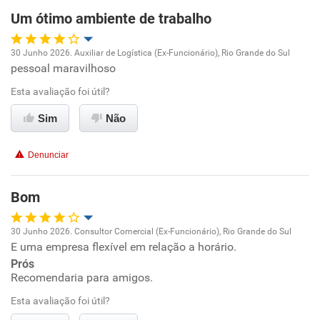
Um ótimo ambiente de trabalho
Ambiente de trabalho
30 Junho 2026. Auxiliar de Logística (Ex-Funcionário), Rio Grande do Sul
Conciliação com a vida familiar
pessoal maravilhoso
Oportunidade de promoção
Esta avaliação foi útil?
Benefícios
Ambiente de trabalho
Sim
Não
Recomenda esta empresa
Conciliação com a vida familiar
Recomenda a diretoria
Denunciar
Benefícios
Bom
Recomenda esta empresa
30 Junho 2026. Consultor Comercial (Ex-Funcionário), Rio Grande do Sul
Recomenda a diretoria
E uma empresa flexível em relação a horário.
Oportunidade de promoção
Prós
Recomendaria para amigos.
Ambiente de trabalho
Esta avaliação foi útil?
Conciliação com a vida familiar