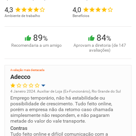
4,3
4,0
Ambiente de trabalho
Benefícios
89
84
%
%
Recomendaria a um amigo
Aprovam a diretoria (de 147
avaliações)
Avaliação mais destacada
Adecco
4 Janeiro 2024. Auxiliar de Loja (Ex-Funcionário), Rio Grande do Sul
Emprego temporário, não há estabilidade ou
Oportunidade de promoção
possibilidade de crescimento. Tudo feito online,
porém a empresa não da retorno caso chamada
Ambiente de trabalho
simplesmente não respondem, e não pagaram
metade do valor do vale transporte.
Contras
Conciliação com a vida familiar
Tudo feito online e difícil comunicação com a