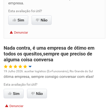
empresa.
Benefícios
Esta avaliação foi útil?
Não recomenda esta empresa
Sim
Não
Não recomenda a diretoria
Denunciar
Nada contra, é uma empresa de ótimo em
todos os quesitos,sempre que preciso de
alguma coisa conversa
19 Julho 2026. auxiliar logístico (Ex-Funcionário), Rio Grande do Sul
ótima empresa, sempre consigo conversar com elas!
Oportunidade de promoção
Esta avaliação foi útil?
Ambiente de trabalho
Sim
Não
Conciliação com a vida familiar
Denunciar