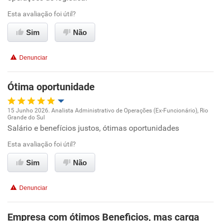
Ambiente de trabalho
Esta avaliação foi útil?
Recomenda esta empresa
Sim
Não
Conciliação com a vida familiar
Denunciar
Benefícios
Ótima oportunidade
Recomenda esta empresa
15 Junho 2026. Analista Administrativo de Operações (Ex-Funcionário), Rio
Grande do Sul
Oportunidade de promoção
Salário e benefícios justos, ótimas oportunidades
Esta avaliação foi útil?
Ambiente de trabalho
Sim
Não
Conciliação com a vida familiar
Denunciar
Benefícios
Empresa com ótimos Beneficios, mas carga