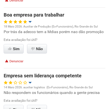
Denunciar
Benefícios
Boa empresa para trabalhar
Não recomenda esta empresa
18 Maio 2026. Auxiliar de Produção (Ex-Funcionário), Rio Grande do Sul
Não recomenda a diretoria
Por trás da adecco tem a Mdias porém nao dão promoção
Oportunidade de promoção
Esta avaliação foi útil?
Ambiente de trabalho
Sim
Não
Conciliação com a vida familiar
Denunciar
Benefícios
Empresa sem liderança competente
Recomenda esta empresa
14 Maio 2026. auxiliar logístico (Ex-Funcionário), Rio Grande do Sul
Recomenda a diretoria
Não respondem os funcionários quando a gente precisa
Oportunidade de promoção
Esta avaliação foi útil?
Ambiente de trabalho