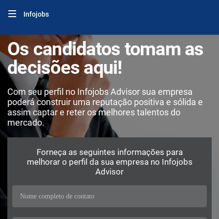
Infojobs
Os candidatos tomam as
decisões aqui!
Com seu perfil no Infojobs Advisor sua empresa
poderá construir uma reputação positiva e sólida e
assim captar e reter os melhores talentos do
mercado.
Forneça as seguintes informações para
melhorar o perfil da sua empresa no Infojobs
Advisor