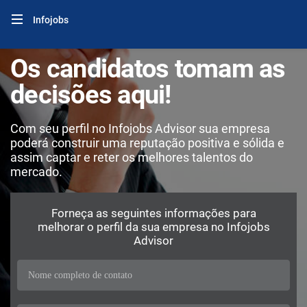
Infojobs
Os candidatos tomam as
decisões aqui!
Com seu perfil no Infojobs Advisor sua empresa
poderá construir uma reputação positiva e sólida e
assim captar e reter os melhores talentos do
mercado.
Forneça as seguintes informações para
melhorar o perfil da sua empresa no Infojobs
Advisor